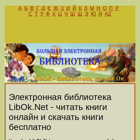
А
Б
В
Г
Д
Е
Ж
З
И
Й
К
Л
М
Н
О
П
Р
С
Т
У
Ф
Х
Ц
Ч
Ш
Щ
Э
Ю
Я
AZ
Электронная библиотека
LibOk.Net - читать книги
онлайн и скачать книги
бесплатно