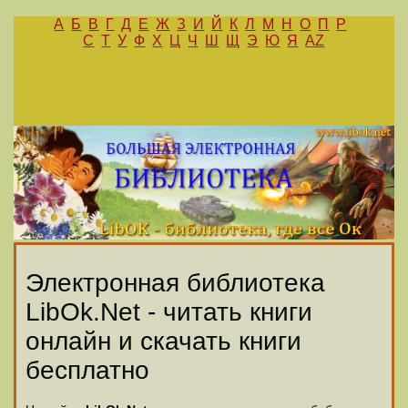
А
Б
В
Г
Д
Е
Ж
З
И
Й
К
Л
М
Н
О
П
Р
С
Т
У
Ф
Х
Ц
Ч
Ш
Щ
Э
Ю
Я
AZ
Электронная библиотека
LibOk.Net - читать книги
онлайн и скачать книги
бесплатно