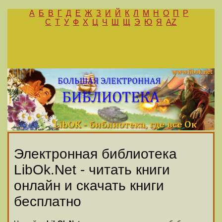
А
Б
В
Г
Д
Е
Ж
З
И
Й
К
Л
М
Н
О
П
Р
С
Т
У
Ф
Х
Ц
Ч
Ш
Щ
Э
Ю
Я
AZ
Электронная библиотека
LibOk.Net - читать книги
онлайн и скачать книги
бесплатно