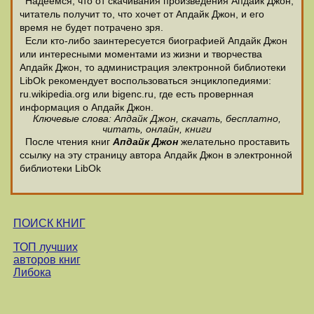
Надеемся, что от скачивания произведения Апдайк Джон,
читатель получит то, что хочет от Апдайк Джон, и его
время не будет потрачено зря.
Если кто-либо заинтересуется биографией Апдайк Джон
или интересными моментами из жизни и творчества
Апдайк Джон, то администрация электронной библиотеки
LibOk рекомендует воспользоваться энциклопедиями:
ru.wikipedia.org или bigenc.ru, где есть провернная
информация о Апдайк Джон.
Ключевые слова: Апдайк Джон, скачать, бесплатно,
читать, онлайн, книги
После чтения книг
Апдайк Джон
желательно проставить
ссылку на эту страницу автора Апдайк Джон в электронной
библиотеки LibOk
ПОИСК КНИГ
ТОП лучших
авторов книг
Либока