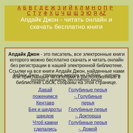
А
Б
В
Г
Д
Е
Ж
З
И
Й
К
Л
М
Н
О
П
Р
С
Т
У
Ф
Х
Ц
Ч
Ш
Щ
Э
Ю
Я
AZ
Апдайк Джон - читать онлайн и
скачать бесплатно книги
Апдайк Джон
- это писатель, все электронные книги
которого можно бесплатно скачать и читать онлайн
без регистрации в нашей электронной библиотеке.
Ссылки на все книги Апдайк Джон, найденные нами
Апдайк Джон - страница автора на Либоке - читать
или присланные читателями и расположенные в
онлайн и скачать бесплатно книги
библиотеке LibOk, собраны на этой странице.
Давай
Голубиные перья
поженимся
-. Голубиные
Кентавр
перья
Бек и щедроты
Голубиные перья
шведов
-. Докторша
Чтоб камни
Голубиные перья
сделались
-. Домой