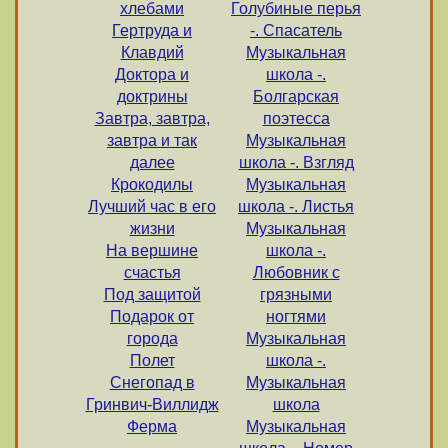
хлебами
Голубиные перья
Гертруда и
-. Спасатель
Клавдий
Музыкальная
Доктора и
школа -.
доктрины
Болгарская
Завтра, завтра,
поэтесса
завтра и так
Музыкальная
далее
школа -. Взгляд
Крокодилы
Музыкальная
Лучший час в его
школа -. Листья
жизни
Музыкальная
На вершине
школа -.
счастья
Любовник с
Под защитой
грязными
Подарок от
ногтями
города
Музыкальная
Полет
школа -.
Снегопад в
Музыкальная
Гринвич-Виллидж
школа
Ферма
Музыкальная