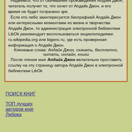
Надеемся, что от скачивания произведения Апдайк Джон,
читатель получит то, что хочет от Апдайк Джон, и его
время не будет потрачено зря.
Если кто-либо заинтересуется биографией Апдайк Джон
или интересными моментами из жизни и творчества
Апдайк Джон, то администрация электронной библиотеки
LibOk рекомендует воспользоваться энциклопедиями:
ru.wikipedia.org или bigenc.ru, где есть провернная
информация о Апдайк Джон.
Ключевые слова: Апдайк Джон, скачать, бесплатно,
читать, онлайн, книги
После чтения книг
Апдайк Джон
желательно проставить
ссылку на эту страницу автора Апдайк Джон в электронной
библиотеки LibOk
ПОИСК КНИГ
ТОП лучших
авторов книг
Либока