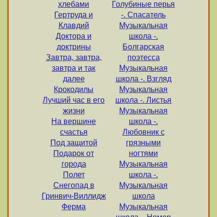
хлебами
Голубиные перья
Гертруда и
-. Спасатель
Клавдий
Музыкальная
Доктора и
школа -.
доктрины
Болгарская
Завтра, завтра,
поэтесса
завтра и так
Музыкальная
далее
школа -. Взгляд
Крокодилы
Музыкальная
Лучший час в его
школа -. Листья
жизни
Музыкальная
На вершине
школа -.
счастья
Любовник с
Под защитой
грязными
Подарок от
ногтями
города
Музыкальная
Полет
школа -.
Снегопад в
Музыкальная
Гринвич-Виллидж
школа
Ферма
Музыкальная