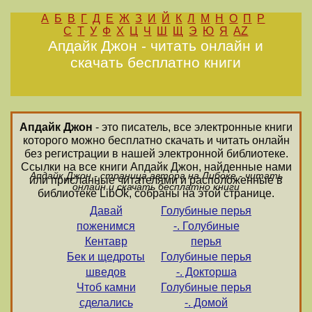
А
Б
В
Г
Д
Е
Ж
З
И
Й
К
Л
М
Н
О
П
Р
С
Т
У
Ф
Х
Ц
Ч
Ш
Щ
Э
Ю
Я
AZ
Апдайк Джон - читать онлайн и
скачать бесплатно книги
Апдайк Джон
- это писатель, все электронные книги
которого можно бесплатно скачать и читать онлайн
без регистрации в нашей электронной библиотеке.
Ссылки на все книги Апдайк Джон, найденные нами
Апдайк Джон - страница автора на Либоке - читать
или присланные читателями и расположенные в
онлайн и скачать бесплатно книги
библиотеке LibOk, собраны на этой странице.
Давай
Голубиные перья
поженимся
-. Голубиные
Кентавр
перья
Бек и щедроты
Голубиные перья
шведов
-. Докторша
Чтоб камни
Голубиные перья
сделались
-. Домой