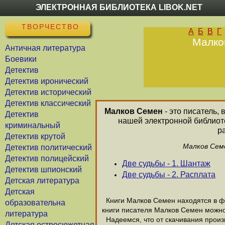
ЭЛЕКТРОННАЯ БИБЛИОТЕКА LIBOK.NET
ТВОРЧЕСТВО
А
Б
В
Г
Малков
Античная литература
Боевики
Детектив
Детектив иронический
Детектив исторический
Детектив классический
Малков Семен
- это писатель,
Детектив
нашей электронной библиот
криминальный
р
Детектив крутой
Малков Семе
Детектив политический
Детектив полицейский
Две судьбы - 1. Шантаж
Детектив шпионский
Две судьбы - 2. Расплата
Детская литература
Детская
Книги Малков Семен находятся в фо
образовательна
книги писателя Малков Семен можно
литература
Надеемся, что от скачивания произв
Детская остросюжетная