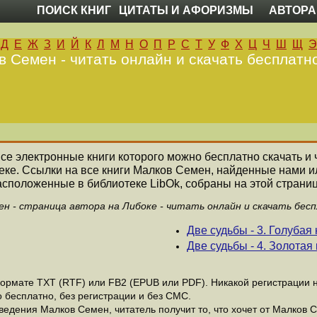
ПОИСК КНИГ
ЦИТАТЫ И АФОРИЗМЫ
АВТОРА
Д
Е
Ж
З
И
Й
К
Л
М
Н
О
П
Р
С
Т
У
Ф
Х
Ц
Ч
Ш
Щ
Э
 Семен - читать онлайн и скачать бесплатн
 все электронные книги которого можно бесплатно скачать и 
еке. Ссылки на все книги Малков Семен, найденные нами и
асположенные в библиотеке LibOk, собраны на этой страниц
н - страница автора на Либоке - читать онлайн и скачать бес
Две судьбы - 3. Голубая
Две судьбы - 4. Золотая 
рмате ТХТ (RTF) или FB2 (EPUB или PDF). Никакой регистрации не
 бесплатно, без регистрации и без СМС.
едения Малков Семен, читатель получит то, что хочет от Малков С