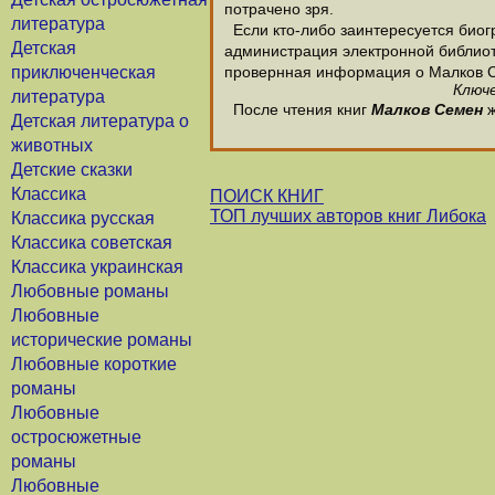
потрачено зря.
литература
Если кто-либо заинтересуется биог
Детская
администрация электронной библиотек
приключенческая
провернная информация о Малков 
Ключе
литература
После чтения книг
Малков Семен
ж
Детская литература о
животных
Детские сказки
Классика
ПОИСК КНИГ
ТОП лучших авторов книг Либока
Классика русская
Классика советская
Классика украинская
Любовные романы
Любовные
исторические романы
Любовные короткие
романы
Любовные
остросюжетные
романы
Любовные