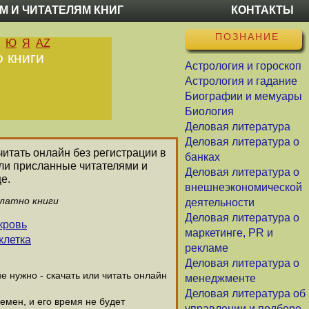
М И ЧИТАТЕЛЯМ КНИГ
КОНТАКТЫ
ПОЗНАНИЕ
Ю
Я
AZ
о книги
Астрология и гороскоп
Астрология и гадание
Биографии и мемуары
Биология
Деловая литература
Деловая литература о
читать онлайн без регистрации в
банках
ли присланные читателями и
Деловая литература о
е.
внешнеэкономической
платно книги
деятельности
Деловая литература о
 кровь
маркетинге, PR и
клетка
рекламе
Деловая литература о
 нужно - скачать или читать онлайн
менеджменте
Деловая литература об
емен, и его время не будет
управлении и подборе