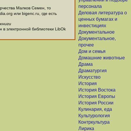
персонала
рчества Малков Семен, то
Деловая литература о
.org или bigenc.ru, где есть
ценных бумагах и
 книги
инвестициях
н в электронной библиотеки LibOk
Документальное
Документальное,
прочее
Дом и семья
Домашние животные
Драма
Драматургия
Искусство
История
История Востока
История Европы
История России
Кулинария, еда
Культурология
Контркультура
Лирика