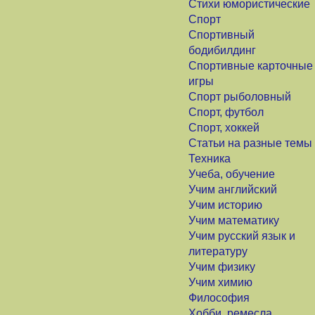
Стихи юмористические
Спорт
Спортивный
бодибилдинг
Спортивные карточные
игры
Спорт рыболовный
Спорт, футбол
Спорт, хоккей
Статьи на разные темы
Техника
Учеба, обучение
Учим английский
Учим историю
Учим математику
Учим русский язык и
литературу
Учим физику
Учим химию
Философия
Хобби, ремесла