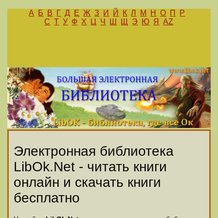
А
Б
В
Г
Д
Е
Ж
З
И
Й
К
Л
М
Н
О
П
Р
С
Т
У
Ф
Х
Ц
Ч
Ш
Щ
Э
Ю
Я
AZ
Электронная библиотека
LibOk.Net - читать книги
онлайн и скачать книги
бесплатно