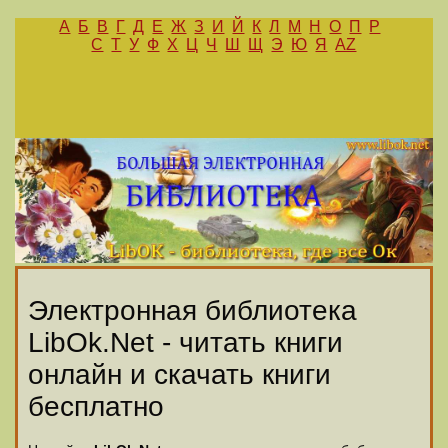
А
Б
В
Г
Д
Е
Ж
З
И
Й
К
Л
М
Н
О
П
Р
С
Т
У
Ф
Х
Ц
Ч
Ш
Щ
Э
Ю
Я
AZ
Электронная библиотека
LibOk.Net - читать книги
онлайн и скачать книги
бесплатно