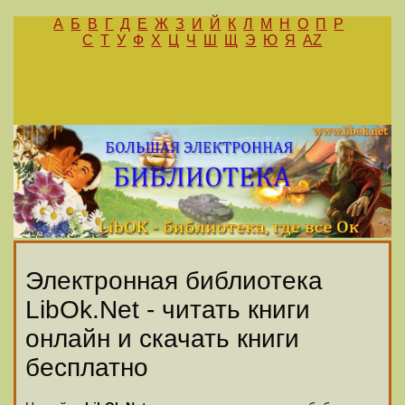
А
Б
В
Г
Д
Е
Ж
З
И
Й
К
Л
М
Н
О
П
Р
С
Т
У
Ф
Х
Ц
Ч
Ш
Щ
Э
Ю
Я
AZ
Электронная библиотека
LibOk.Net - читать книги
онлайн и скачать книги
бесплатно