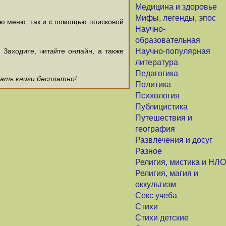
Медицина и здоровье
Мифы, легенды, эпос
ью меню, так и с помощью поисковой
Научно-
образовательная
аходите, читайте онлайн, а также
Научно-популярная
литература
Педагогика
чать книги бесплатно!
Политика
Психология
Публицистика
Путешествия и
география
Развлечения и досуг
Разное
Религия, мистика и НЛО
Религия, магия и
оккультизм
Секс учеба
Стихи
Стихи детские