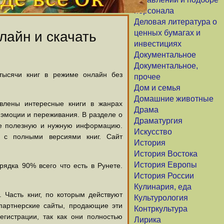
персонала
Деловая литература о
ценных бумагах и
лайн и скачать
инвестициях
Документальное
Документальное,
 тысячи книг в режиме онлайн без
прочее
Дом и семья
Домашние животные
авлены интересные книги в жанрах
Драма
х эмоции и переживания. В разделе о
Драматургия
щие полезную и нужную информацию.
Искусство
й с полными версиями книг. Сайт
История
История Востока
История Европы
ядка 90% всего что есть в Рунете.
История России
Кулинария, еда
 Часть книг, по которым действуют
Культурология
партнерские сайты, продающие эти
Контркультура
егистрации, так как они полностью
Лирика