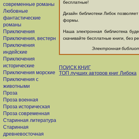
бесплатные!
современные романы
Любовные
Дизайн библиотеки Либок позволяет
фантастические
формы.
романы
Приключения
Наша электронная библиотека буд
Приключения, вестерн
скачивайте бесплатные книги, без ре
Приключения
Электронная библиоте
индейские
Приключения
исторические
ПОИСК КНИГ
Приключения морские
ТОП лучших авторов книг Либока
Приключения с
животными
Проза
Проза военная
Проза историческая
Проза современная
Старинная литература
Старинная
древневосточная