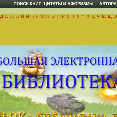
ПОИСК КНИГ
ЦИТАТЫ И АФОРИЗМЫ
АВТОРА
Д
Е
Ж
З
И
Й
К
Л
М
Н
О
П
Р
С
Т
У
Ф
Х
Ц
Ч
Ш
Щ
Э