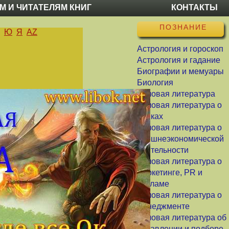
М И ЧИТАТЕЛЯМ КНИГ
КОНТАКТЫ
ПОЗНАНИЕ
Ю
Я
AZ
Астрология и гороскоп
Астрология и гадание
Биографии и мемуары
Биология
Деловая литература
Деловая литература о
банках
Деловая литература о
внешнеэкономической
деятельности
Деловая литература о
маркетинге, PR и
рекламе
Деловая литература о
менеджменте
Деловая литература об
управлении и подборе