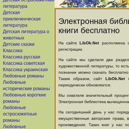
литература
Детская
приключенческая
Электронная библи
литература
книги бесплатно
Детская литература о
животных
На сайте
LibOk.Net
располжена эл
Детские сказки
регистрации.
Классика
Классика русская
На сайте мы сделали два раздела
Классика советская
художественной литературы, то есть
Классика украинская
познании можно скачать бесплатно
Любовные романы
Таким образом, сайт
LibOk.Net
я
Любовные
периодически обновляется.
исторические романы
Любовные короткие
Мы охватили значительный процент
романы
Электронная библиотека вычищенная
Любовные
На сегодняшний день у нас порядк
остросюжетные
имущественные авторские права, 
романы
произведения. Таких книг у нас п
Любовные