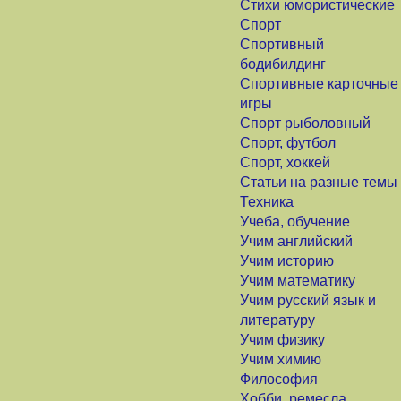
Стихи юмористические
Спорт
Спортивный
бодибилдинг
Спортивные карточные
игры
Спорт рыболовный
Спорт, футбол
Спорт, хоккей
Статьи на разные темы
Техника
Учеба, обучение
Учим английский
Учим историю
Учим математику
Учим русский язык и
литературу
Учим физику
Учим химию
Философия
Хобби, ремесла