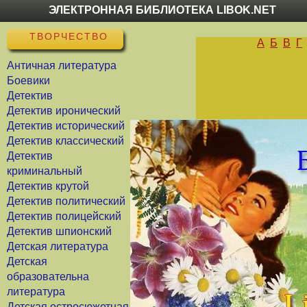
ЭЛЕКТРОННАЯ БИБЛИОТЕКА LIBOK.NET
ТВОРЧЕСТВО
А
Б
В
Г
Античная литература
Боевики
Детектив
Детектив иронический
Детектив исторический
Детектив классический
Детектив
криминальный
Детектив крутой
Детектив политический
Детектив полицейский
Детектив шпионский
Детская литература
Детская
образовательна
литература
Детская остросюжетная