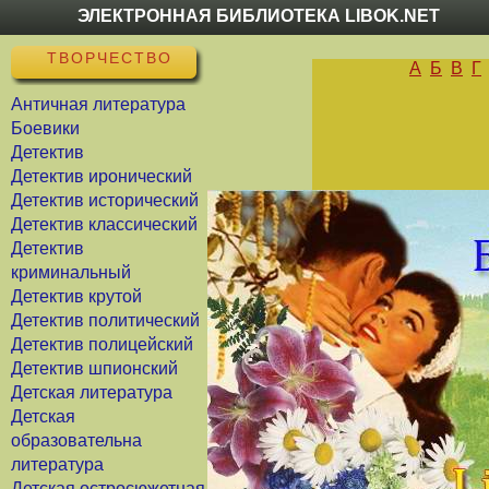
ЭЛЕКТРОННАЯ БИБЛИОТЕКА LIBOK.NET
ТВОРЧЕСТВО
А
Б
В
Г
Античная литература
Боевики
Детектив
Детектив иронический
Детектив исторический
Детектив классический
Детектив
криминальный
Детектив крутой
Детектив политический
Детектив полицейский
Детектив шпионский
Детская литература
Детская
образовательна
литература
Детская остросюжетная