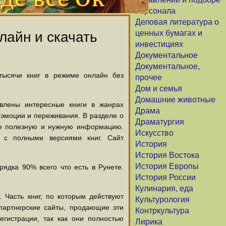
персонала
Деловая литература о
ценных бумагах и
лайн и скачать
инвестициях
Документальное
Документальное,
 тысячи книг в режиме онлайн без
прочее
Дом и семья
Домашние животные
авлены интересные книги в жанрах
Драма
х эмоции и переживания. В разделе о
Драматургия
щие полезную и нужную информацию.
Искусство
й с полными версиями книг. Сайт
История
История Востока
История Европы
ядка 90% всего что есть в Рунете.
История России
Кулинария, еда
 Часть книг, по которым действуют
Культурология
партнерские сайты, продающие эти
Контркультура
егистрации, так как они полностью
Лирика