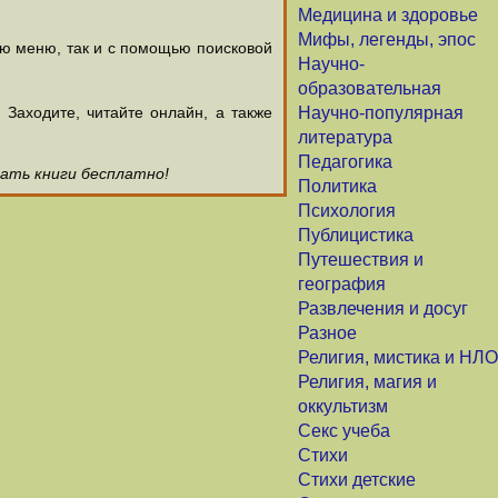
Медицина и здоровье
Мифы, легенды, эпос
ью меню, так и с помощью поисковой
Научно-
образовательная
аходите, читайте онлайн, а также
Научно-популярная
литература
Педагогика
чать книги бесплатно!
Политика
Психология
Публицистика
Путешествия и
география
Развлечения и досуг
Разное
Религия, мистика и НЛО
Религия, магия и
оккультизм
Секс учеба
Стихи
Стихи детские