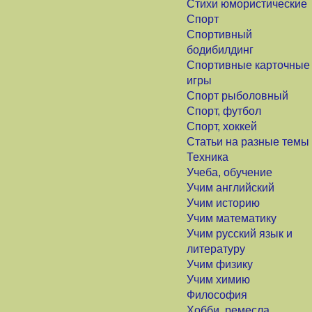
Стихи юмористические
Спорт
Спортивный
бодибилдинг
Спортивные карточные
игры
Спорт рыболовный
Спорт, футбол
Спорт, хоккей
Статьи на разные темы
Техника
Учеба, обучение
Учим английский
Учим историю
Учим математику
Учим русский язык и
литературу
Учим физику
Учим химию
Философия
Хобби, ремесла