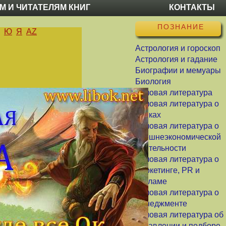
М И ЧИТАТЕЛЯМ КНИГ
КОНТАКТЫ
ПОЗНАНИЕ
Ю
Я
AZ
Астрология и гороскоп
Астрология и гадание
Биографии и мемуары
Биология
Деловая литература
Деловая литература о
банках
Деловая литература о
внешнеэкономической
деятельности
Деловая литература о
маркетинге, PR и
рекламе
Деловая литература о
менеджменте
Деловая литература об
управлении и подборе