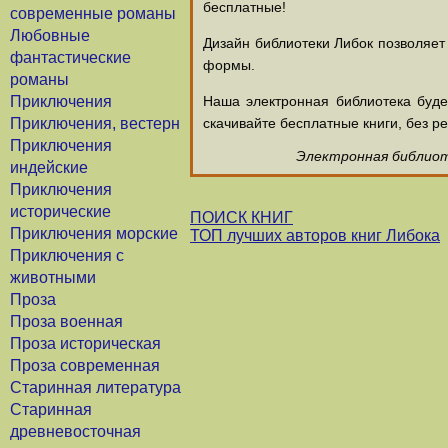
бесплатные!
современные романы
Любовные
Дизайн библиотеки Либок позволяет
фантастические
формы.
романы
Приключения
Наша электронная библиотека буд
Приключения, вестерн
скачивайте бесплатные книги, без ре
Приключения
Электронная библиоте
индейские
Приключения
исторические
ПОИСК КНИГ
Приключения морские
ТОП лучших авторов книг Либока
Приключения с
животными
Проза
Проза военная
Проза историческая
Проза современная
Старинная литература
Старинная
древневосточная