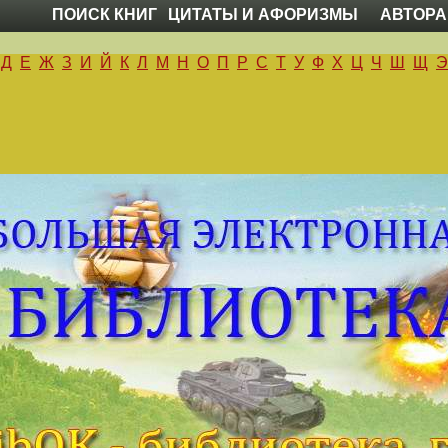
ПОИСК КНИГ
ЦИТАТЫ И АФОРИЗМЫ
АВТОРА
Д
Е
Ж
З
И
Й
К
Л
М
Н
О
П
Р
С
Т
У
Ф
Х
Ц
Ч
Ш
Щ
Э