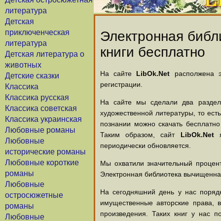
литература
Детская
приключенческая
Электронная библи
литература
книги бесплатно
Детская литература о
животных
На сайте
LibOk.Net
располжена эл
Детские сказки
регистрации.
Классика
Классика русская
На сайте мы сделали два раздела
Классика советская
художественной литературы, то есть
Классика украинская
познании можно скачать бесплатно
Любовные романы
Таким образом, сайт
LibOk.Net
я
Любовные
периодически обновляется.
исторические романы
Любовные короткие
Мы охватили значительный процент
романы
Электронная библиотека вычищенная
Любовные
На сегодняшний день у нас порядк
остросюжетные
имущественные авторские права, 
романы
произведения. Таких книг у нас п
Любовные