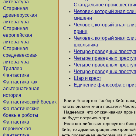
литература
Скандальное происшестви
Старинная
Человек, который знал слиш
древнерусская
мишени
литература
Человек, который знал сли
Старинная
принц
европейская
Человек, который знал сли
литература
школьника
Старинная
Четыре праведных преступ
средневековая
Четыре праведных преступ
литература
Четыре праведных преступн
Триллер
Четыре праведных преступ
Фантастика
Шар и крест
Фантастика как
Единение философа с при
альтернативная
история
Книги Честертон Гилберт Кийт наход
Фантастический боевик
читать онлайн книги писателя Честе
Фантастические
Надеемся, что от скачивания произве
боевые роботы
не будет потрачено зря.
Фантастика
Если кто-либо заинтересуется биог
героическая
Кийт, то администрация электронной 
Фантастика
есть провернная информация о Чест