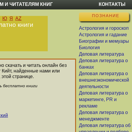
М И ЧИТАТЕЛЯМ КНИГ
КОНТАКТЫ
ПОЗНАНИЕ
Ю
Я
AZ
латно книги
Астрология и гороскоп
Астрология и гадание
Биографии и мемуары
Биология
Деловая литература
Деловая литература о
о скачать и читать онлайн без
банках
т Кийт, найденные нами или
Деловая литература о
 этой странице.
внешнеэкономической
ь бесплатно книги
деятельности
Деловая литература о
маркетинге, PR и
рекламе
Деловая литература о
ский
менеджменте
Деловая литература об
управлении и подборе