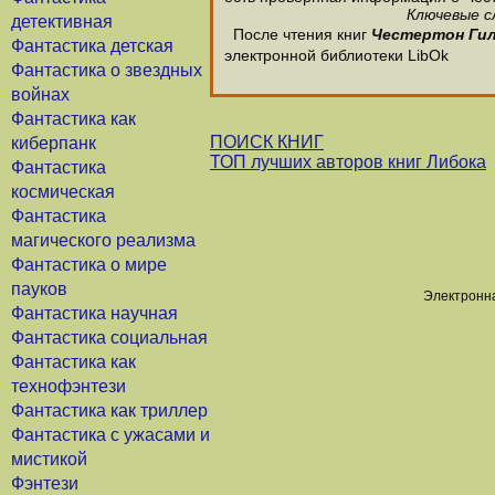
Ключевые с
детективная
После чтения книг
Честертон Ги
Фантастика детская
электронной библиотеки LibOk
Фантастика о звездных
войнах
Фантастика как
ПОИСК КНИГ
киберпанк
ТОП лучших авторов книг Либока
Фантастика
космическая
Фантастика
магического реализма
Фантастика о мире
пауков
Электронна
Фантастика научная
Фантастика социальная
Фантастика как
технофэнтези
Фантастика как триллер
Фантастика с ужасами и
мистикой
Фэнтези