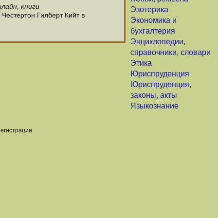
лайн, книги
Эзотерика
 Честертон Гилберт Кийт в
Экономика и
бухгалтерия
Энциклопедии,
справочники, словари
Этика
Юриспруденция
Юриспруденция,
законы, акты
Языкознание
регистрации