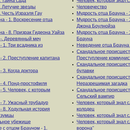
. Тайна сада
Человек, который знал 
. Летучие звезды
Человечество
. Честь Израэля Гау
Мудрость отца Брауна - 
а - 1. Воскресение отца
Мудрость отца Брауна -
Джона Боулнойза
а - 8. Призрак Гидеона Уайза
Мудрость отца Брауна - 
-. Деревянный меч
Брауна
 1. Три всадника из
Неведение отца Брауна 
Скандальное происшеств
- 2. Преступление капитана
Преступление коммунис
Скандальное происшеств
 3. Когда доктора
булавки
Скандальное происшеств
- 4. Понд-простофиля
Неразрешимая загадка
 5. Человек, с которым
Скандальное происшеств
Сельский вампир
- 7. Ужасный трубадур
Человек, который знал 
 8. Ходульная история
колодец
безумцы
Человек, который знал с
льное убежище
Человек, который знал с
с отцом Брауном - 1.
ворона''