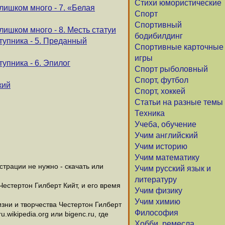
Стихи юмористические
лишком много - 7. «Белая
Спорт
Спортивный
лишком много - 8. Месть статуи
бодибилдинг
упника - 5. Преданный
Спортивные карточные
игры
упника - 6. Эпилог
Спорт рыболовный
Спорт, футбол
кий
Спорт, хоккей
Статьи на разные темы
Техника
Учеба, обучение
Учим английский
Учим историю
Учим математику
трации не нужно - скачать или
Учим русский язык и
литературу
Честертон Гилберт Кийт, и его время
Учим физику
Учим химию
зни и творчества Честертон Гилберт
Философия
wikipedia.org или bigenc.ru, где
Хобби, ремесла