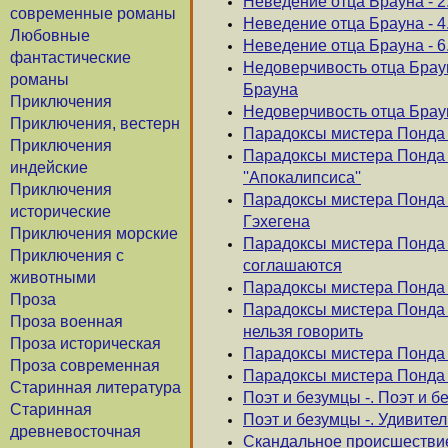
Неведение отца Брауна - 2
современные романы
Неведение отца Брауна - 4
Любовные
Неведение отца Брауна - 6
фантастические
Недоверчивость отца Браун
романы
Брауна
Приключения
Недоверчивость отца Браун
Приключения, вестерн
Парадоксы мистера Понда 
Приключения
Парадоксы мистера Понда -
индейские
''Апокалипсиса''
Приключения
Парадоксы мистера Понда 
исторические
Гэхегена
Приключения морские
Парадоксы мистера Понда -
Приключения с
соглашаются
животными
Парадоксы мистера Понда 
Проза
Парадоксы мистера Понда -
Проза военная
нельзя говорить
Проза историческая
Парадоксы мистера Понда 
Проза современная
Парадоксы мистера Понда -
Старинная литература
Поэт и безумцы -. Поэт и 
Старинная
Поэт и безумцы -. Удивите
древневосточная
Скандальное происшествие 