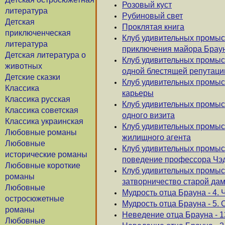
Розовый куст
литература
Рубиновый свет
Детская
Проклятая книга
приключенческая
Клуб удивительных промыс
литература
приключения майора Брау
Детская литература о
Клуб удивительных промыс
животных
одной блестящей репутаци
Детские сказки
Клуб удивительных промысл
Классика
карьеры
Классика русская
Клуб удивительных промыс
Классика советская
одного визита
Классика украинская
Клуб удивительных промыс
Любовные романы
жилищного агента
Любовные
Клуб удивительных промыс
исторические романы
поведение профессора Чэ
Любовные короткие
Клуб удивительных промысл
романы
затворничество старой да
Любовные
Мудрость отца Брауна - 4. 
остросюжетные
Мудрость отца Брауна - 5
романы
Неведение отца Брауна - 1
Любовные