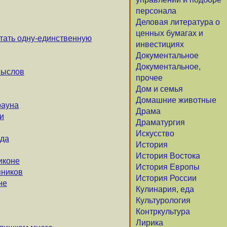
персонала
Деловая литература о
ценных бумагах и
тать одну-единственную
инвестициях
Документальное
Документальное,
мыслов
прочее
Дом и семья
Домашние животные
рауна
Драма
и
Драматургия
Искусство
нда
История
История Востока
иконе
История Европы
пников
История России
не
Кулинария, еда
Культурология
Контркультура
Лирика