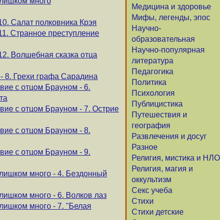
слишком много
Медицина и здоровье
Мифы, легенды, эпос
10. Салат полковника Крэя
Научно-
 11. Странное преступление
образовательная
Научно-популярная
12. Волшебная сказка отца
литература
Педагогика
- 8. Грехи графа Сарадина
Политика
ие с отцом Брауном - 6.
Психология
та
Публицистика
ие с отцом Брауном - 7. Острие
Путешествия и
география
ие с отцом Брауном - 8.
Развлечения и досуг
Разное
ие с отцом Брауном - 9.
Религия, мистика и НЛО
Религия, магия и
слишком много - 4. Бездонный
оккультизм
Секс учеба
лишком много - 6. Волков лаз
Стихи
лишком много - 7. ''Белая
Стихи детские