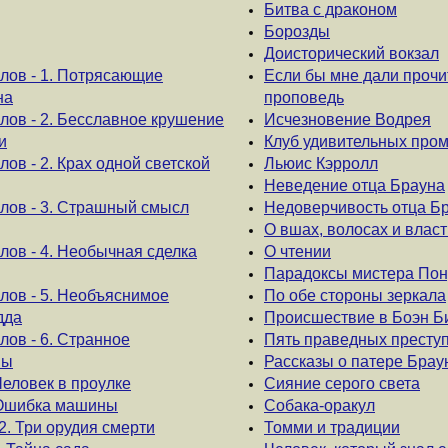
Битва с драконом
Борозды
Доисторический вокзал
лов - 1. Потрясающие
Если бы мне дали прочи
на
проповедь
лов - 2. Бесславное крушение
Исчезновение Водрея
и
Клуб удивительных про
ов - 2. Крах одной светской
Льюис Кэрролл
Неведение отца Брауна
лов - 3. Страшный смысл
Недоверчивость отца Б
О вшах, волосах и власт
лов - 4. Необычная сделка
О чтении
Парадоксы мистера По
лов - 5. Необъяснимое
По обе стороны зеркала
дда
Происшествие в Боэн Б
ов - 6. Странное
Пять праведных престу
мы
Рассказы о патере Брау
Человек в проулке
Сияние серого света
. Ошибка машины
Собака-оракул
2. Три орудия смерти
Томми и традиции