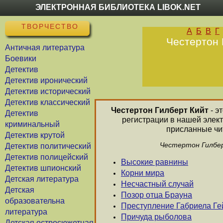
ЭЛЕКТРОННАЯ БИБЛИОТЕКА LIBOK.NET
ТВОРЧЕСТВО
А
Б
В
Г
Честертон 
Античная литература
Боевики
Детектив
Детектив иронический
Детектив исторический
Детектив классический
Честертон Гилберт Кийт
- э
Детектив
регистрации в нашей элект
криминальный
присланные чит
Детектив крутой
Честертон Гилбер
Детектив политический
Детектив полицейский
Высокие равнины
Детектив шпионский
Корни мира
Детская литература
Несчастный случай
Детская
Позор отца Брауна
образовательна
Преступление Габриела Ге
литература
Причуда рыболова
Детская остросюжетная