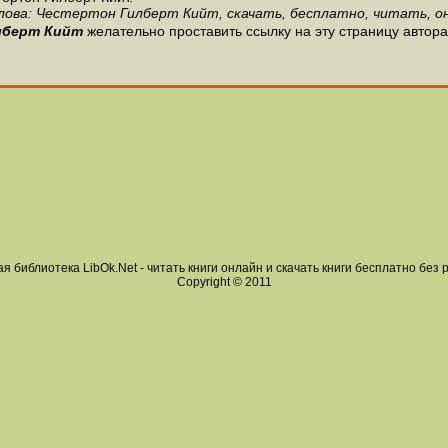
лова: Честертон Гилберт Кийт, скачать, бесплатно, читать, он
лберт Кийт
желательно проставить ссылку на эту страницу автора
я библиотека LibOk.Net - читать книги онлайн и скачать книги бесплатно без 
Copyright © 2011