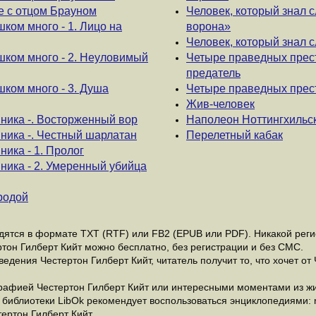
е с отцом Брауном
Человек, который знал с
ком много - 1. Лицо на
ворона»
Человек, который знал с
шком много - 2. Неуловимый
Четыре праведных прест
предатель
шком много - 3. Душа
Четыре праведных прест
Жив-человек
ника -. Восторженный вор
Наполеон Ноттингхильс
ника -. Честный шарлатан
Перелетный кабак
ика - 1. Пролог
ника - 2. Умеренный убийца
родой
ятся в формате ТХТ (RTF) или FB2 (EPUB или PDF). Никакой регис
ртон Гилберт Кийт можно бесплатно, без регистрации и без СМС.
дения Честертон Гилберт Кийт, читатель получит то, что хочет от 
рафией Честертон Гилберт Кийт или интересными моментами из жи
библиотеки LibOk рекомендует воспользоваться энциклопедиями: ru.
ертон Гилберт Кийт.