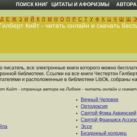
ПОИСК КНИГ
ЦИТАТЫ И АФОРИЗМЫ
АВТОРА
Д
Е
Ж
З
И
Й
К
Л
М
Н
О
П
Р
С
Т
У
Ф
Х
Ц
Ч
Ш
Щ
Э
Гилберт Кийт - читать онлайн и скачать бесп
то писатель, все электронные книги которого можно бесплатн
ронной библиотеке. Ссылки на все книги Честертон Гилбер
ателями и расположенные в библиотеке LibOk, собраны на
т Кийт - страница автора на Либоке - читать онлайн и скачат
Вечный Человек
Ортодоксия
Святой Фома Аквинский
Святой Франциск Ассиз
йла
Эссе
Бездонный холодец