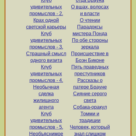
Клуб
отца Брауна
удивительных
О вшах, волосах
промыслов - 2.
и власти
Крах одной
О чтении
светской карьеры
Парадоксы
Клуб
мистера Понда
удивительных
По обе стороны
промыслов - 3.
зеркала
Страшный смысл
Происшествие в
одного визита
Боэн Биконе
Клуб
Пять праведных
удивительных
преступников
промыслов - 4.
Рассказы о
Необычная
патере Брауне
сделка
Сияние серого
жилищного
света
агента
Собака-оракул
Клуб
Томми и
удивительных
традиции
промыслов - 5.
Человек, который
Необъяснимое
знал слишком