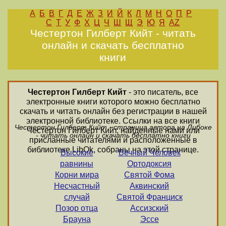
А
Б
В
Г
Д
Е
Ж
З
И
Й
К
Л
М
Н
О
П
Р
С
Т
У
Ф
Х
Ц
Ч
Ш
Щ
Э
Ю
Я
AZ
Честертон Гилберт Кийт - читать
онлайн и скачать бесплатно
книги
Честертон Гилберт Кийт
- это писатель, все
электронные книги которого можно бесплатно
скачать и читать онлайн без регистрации в нашей
электронной библиотеке. Ссылки на все книги
Честертон Гилберт Кийт - страница автора на Либоке
Честертон Гилберт Кийт, найденные нами или
- читать онлайн и скачать бесплатно книги
присланные читателями и расположенные в
библиотеке LibOk, собраны на этой странице.
Высокие
Вечный Человек
равнины
Ортодоксия
Корни мира
Святой Фома
Несчастный
Аквинский
случай
Святой Франциск
Позор отца
Ассизский
Брауна
Эссе