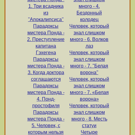
1. Три всадника
много - 4.
из
Бездонный
''Апокалипсиса''
колодец
Парадоксы
Человек, который
мистера Понда -
знал слишком
2. Преступление
много - 6. Волков
капитана
лаз
Гэхегена
Человек, который
Парадоксы
знал слишком
мистера Понда -
много - 7. ''Белая
3. Когда доктора
ворона''
соглашаются
Человек, который
Парадоксы
знал слишком
мистера Понда -
много - 7. «Белая
4. Понд-
ворона»
простофиля
Человек, который
Парадоксы
знал слишком
мистера Понда -
много - 8. Месть
5. Человек, с
статуи
которым нельзя
Четыре