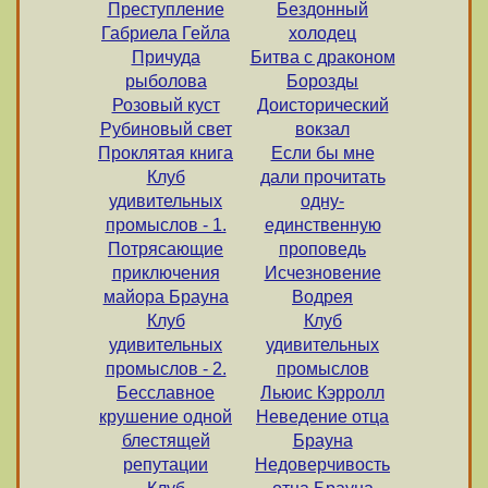
Преступление
Бездонный
Габриела Гейла
холодец
Причуда
Битва с драконом
рыболова
Борозды
Розовый куст
Доисторический
Рубиновый свет
вокзал
Проклятая книга
Если бы мне
Клуб
дали прочитать
удивительных
одну-
промыслов - 1.
единственную
Потрясающие
проповедь
приключения
Исчезновение
майора Брауна
Водрея
Клуб
Клуб
удивительных
удивительных
промыслов - 2.
промыслов
Бесславное
Льюис Кэрролл
крушение одной
Неведение отца
блестящей
Брауна
репутации
Недоверчивость