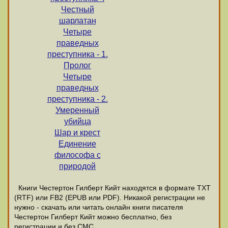
Честный
шарлатан
Четыре
праведных
преступника - 1.
Пролог
Четыре
праведных
преступника - 2.
Умеренный
убийца
Шар и крест
Единение
философа с
природой
Книги Честертон Гилберт Кийт находятся в формате ТХТ
(RTF) или FB2 (EPUB или PDF). Никакой регистрации не
нужно - скачать или читать онлайн книги писателя
Честертон Гилберт Кийт можно бесплатно, без
регистрации и без СМС.