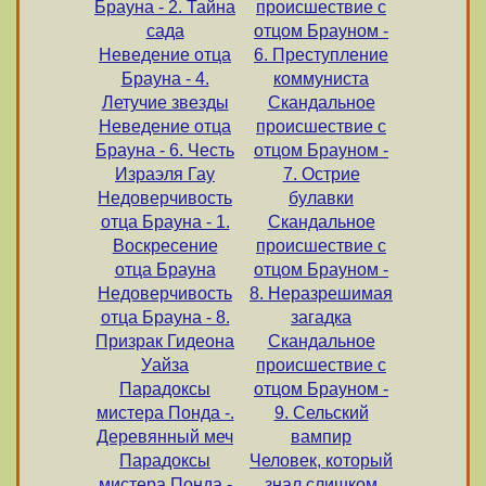
Брауна - 2. Тайна
происшествие с
сада
отцом Брауном -
Неведение отца
6. Преступление
Брауна - 4.
коммуниста
Летучие звезды
Скандальное
Неведение отца
происшествие с
Брауна - 6. Честь
отцом Брауном -
Израэля Гау
7. Острие
Недоверчивость
булавки
отца Брауна - 1.
Скандальное
Воскресение
происшествие с
отца Брауна
отцом Брауном -
Недоверчивость
8. Неразрешимая
отца Брауна - 8.
загадка
Призрак Гидеона
Скандальное
Уайза
происшествие с
Парадоксы
отцом Брауном -
мистера Понда -.
9. Сельский
Деревянный меч
вампир
Парадоксы
Человек, который
мистера Понда -
знал слишком