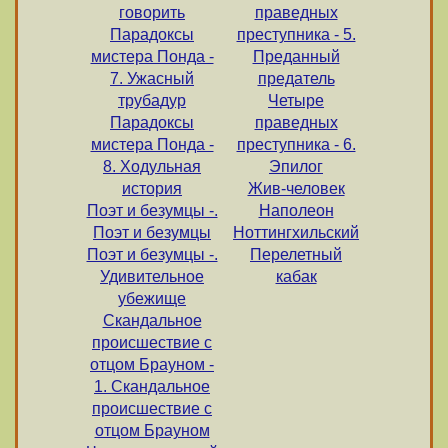
говорить
праведных
Парадоксы
преступника - 5.
мистера Понда -
Преданный
7. Ужасный
предатель
трубадур
Четыре
Парадоксы
праведных
мистера Понда -
преступника - 6.
8. Ходульная
Эпилог
история
Жив-человек
Поэт и безумцы -.
Наполеон
Поэт и безумцы
Ноттингхильский
Поэт и безумцы -.
Перелетный
Удивительное
кабак
убежище
Скандальное
происшествие с
отцом Брауном -
1. Скандальное
происшествие с
отцом Брауном