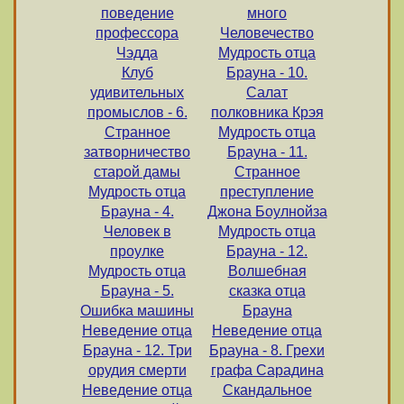
поведение
много
профессора
Человечество
Чэдда
Мудрость отца
Клуб
Брауна - 10.
удивительных
Салат
промыслов - 6.
полковника Крэя
Странное
Мудрость отца
затворничество
Брауна - 11.
старой дамы
Странное
Мудрость отца
преступление
Брауна - 4.
Джона Боулнойза
Человек в
Мудрость отца
проулке
Брауна - 12.
Мудрость отца
Волшебная
Брауна - 5.
сказка отца
Ошибка машины
Брауна
Неведение отца
Неведение отца
Брауна - 12. Три
Брауна - 8. Грехи
орудия смерти
графа Сарадина
Неведение отца
Скандальное