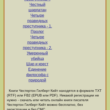
Честный
шарлатан
Четыре
праведных
преступника - 1.
Пролог
Четыре
праведных
преступника - 2.
Умеренный
убийца
Шар и крест
Единение
философа с
природой
Книги Честертон Гилберт Кийт находятся в формате ТХТ
(RTF) или FB2 (EPUB или PDF). Никакой регистрации не
нужно - скачать или читать онлайн книги писателя
Честертон Гилберт Кийт можно бесплатно, без
регистрации и без СМС.