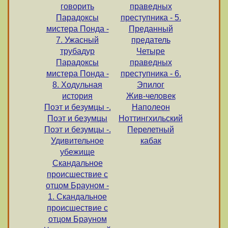
говорить
праведных
Парадоксы
преступника - 5.
мистера Понда -
Преданный
7. Ужасный
предатель
трубадур
Четыре
Парадоксы
праведных
мистера Понда -
преступника - 6.
8. Ходульная
Эпилог
история
Жив-человек
Поэт и безумцы -.
Наполеон
Поэт и безумцы
Ноттингхильский
Поэт и безумцы -.
Перелетный
Удивительное
кабак
убежище
Скандальное
происшествие с
отцом Брауном -
1. Скандальное
происшествие с
отцом Брауном