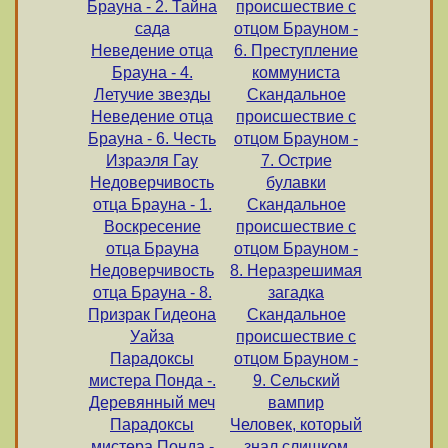
Брауна - 2. Тайна
происшествие с
сада
отцом Брауном -
Неведение отца
6. Преступление
Брауна - 4.
коммуниста
Летучие звезды
Скандальное
Неведение отца
происшествие с
Брауна - 6. Честь
отцом Брауном -
Израэля Гау
7. Острие
Недоверчивость
булавки
отца Брауна - 1.
Скандальное
Воскресение
происшествие с
отца Брауна
отцом Брауном -
Недоверчивость
8. Неразрешимая
отца Брауна - 8.
загадка
Призрак Гидеона
Скандальное
Уайза
происшествие с
Парадоксы
отцом Брауном -
мистера Понда -.
9. Сельский
Деревянный меч
вампир
Парадоксы
Человек, который
мистера Понда -
знал слишком