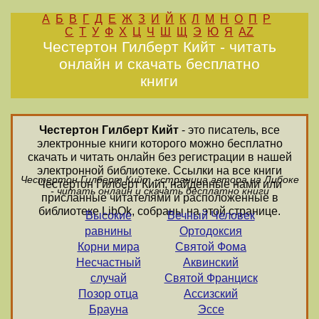
А
Б
В
Г
Д
Е
Ж
З
И
Й
К
Л
М
Н
О
П
Р
С
Т
У
Ф
Х
Ц
Ч
Ш
Щ
Э
Ю
Я
AZ
Честертон Гилберт Кийт - читать
онлайн и скачать бесплатно
книги
Честертон Гилберт Кийт
- это писатель, все
электронные книги которого можно бесплатно
скачать и читать онлайн без регистрации в нашей
электронной библиотеке. Ссылки на все книги
Честертон Гилберт Кийт - страница автора на Либоке
Честертон Гилберт Кийт, найденные нами или
- читать онлайн и скачать бесплатно книги
присланные читателями и расположенные в
библиотеке LibOk, собраны на этой странице.
Высокие
Вечный Человек
равнины
Ортодоксия
Корни мира
Святой Фома
Несчастный
Аквинский
случай
Святой Франциск
Позор отца
Ассизский
Брауна
Эссе