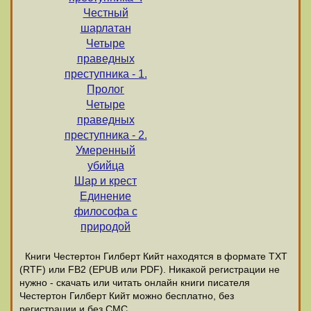
Честный
шарлатан
Четыре
праведных
преступника - 1.
Пролог
Четыре
праведных
преступника - 2.
Умеренный
убийца
Шар и крест
Единение
философа с
природой
Книги Честертон Гилберт Кийт находятся в формате ТХТ
(RTF) или FB2 (EPUB или PDF). Никакой регистрации не
нужно - скачать или читать онлайн книги писателя
Честертон Гилберт Кийт можно бесплатно, без
регистрации и без СМС.