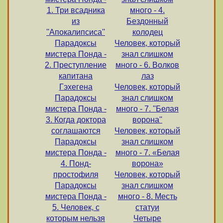
1. Три всадника
много - 4.
из
Бездонный
''Апокалипсиса''
колодец
Парадоксы
Человек, который
мистера Понда -
знал слишком
2. Преступление
много - 6. Волков
капитана
лаз
Гэхегена
Человек, который
Парадоксы
знал слишком
мистера Понда -
много - 7. ''Белая
3. Когда доктора
ворона''
соглашаются
Человек, который
Парадоксы
знал слишком
мистера Понда -
много - 7. «Белая
4. Понд-
ворона»
простофиля
Человек, который
Парадоксы
знал слишком
мистера Понда -
много - 8. Месть
5. Человек, с
статуи
которым нельзя
Четыре