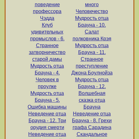
поведение
много
профессора
Человечество
Чэдда
Мудрость отца
Клуб
Брауна - 10.
удивительных
Салат
промыслов - 6.
полковника Крэя
Странное
Мудрость отца
затворничество
Брауна - 11.
старой дамы
Странное
Мудрость отца
преступление
Брауна - 4.
Джона Боулнойза
Человек в
Мудрость отца
проулке
Брауна - 12.
Мудрость отца
Волшебная
Брауна - 5.
сказка отца
Ошибка машины
Брауна
Неведение отца
Неведение отца
Брауна - 12. Три
Брауна - 8. Грехи
орудия смерти
графа Сарадина
Неведение отца
Скандальное