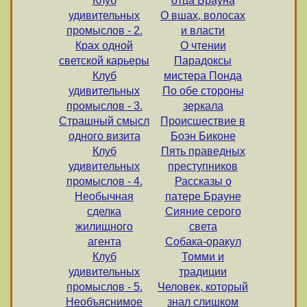
Клуб
отца Брауна
удивительных
О вшах, волосах
промыслов - 2.
и власти
Крах одной
О чтении
светской карьеры
Парадоксы
Клуб
мистера Понда
удивительных
По обе стороны
промыслов - 3.
зеркала
Страшный смысл
Происшествие в
одного визита
Боэн Биконе
Клуб
Пять праведных
удивительных
преступников
промыслов - 4.
Рассказы о
Необычная
патере Брауне
сделка
Сияние серого
жилищного
света
агента
Собака-оракул
Клуб
Томми и
удивительных
традиции
промыслов - 5.
Человек, который
Необъяснимое
знал слишком