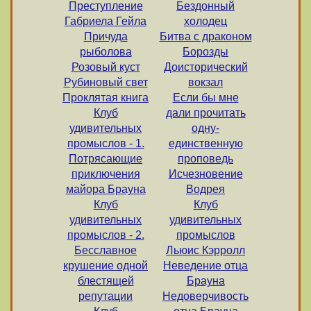
Преступление
Бездонный
Габриела Гейла
холодец
Причуда
Битва с драконом
рыболова
Борозды
Розовый куст
Доисторический
Рубиновый свет
вокзал
Проклятая книга
Если бы мне
Клуб
дали прочитать
удивительных
одну-
промыслов - 1.
единственную
Потрясающие
проповедь
приключения
Исчезновение
майора Брауна
Водрея
Клуб
Клуб
удивительных
удивительных
промыслов - 2.
промыслов
Бесславное
Льюис Кэрролл
крушение одной
Неведение отца
блестящей
Брауна
репутации
Недоверчивость