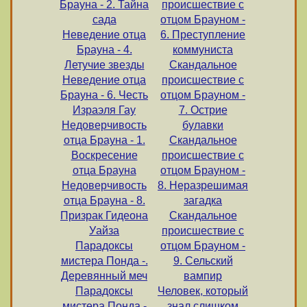
Брауна - 2. Тайна
происшествие с
сада
отцом Брауном -
Неведение отца
6. Преступление
Брауна - 4.
коммуниста
Летучие звезды
Скандальное
Неведение отца
происшествие с
Брауна - 6. Честь
отцом Брауном -
Израэля Гау
7. Острие
Недоверчивость
булавки
отца Брауна - 1.
Скандальное
Воскресение
происшествие с
отца Брауна
отцом Брауном -
Недоверчивость
8. Неразрешимая
отца Брауна - 8.
загадка
Призрак Гидеона
Скандальное
Уайза
происшествие с
Парадоксы
отцом Брауном -
мистера Понда -.
9. Сельский
Деревянный меч
вампир
Парадоксы
Человек, который
мистера Понда -
знал слишком