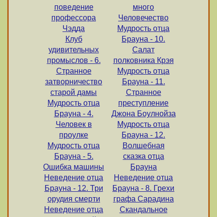
поведение
много
профессора
Человечество
Чэдда
Мудрость отца
Клуб
Брауна - 10.
удивительных
Салат
промыслов - 6.
полковника Крэя
Странное
Мудрость отца
затворничество
Брауна - 11.
старой дамы
Странное
Мудрость отца
преступление
Брауна - 4.
Джона Боулнойза
Человек в
Мудрость отца
проулке
Брауна - 12.
Мудрость отца
Волшебная
Брауна - 5.
сказка отца
Ошибка машины
Брауна
Неведение отца
Неведение отца
Брауна - 12. Три
Брауна - 8. Грехи
орудия смерти
графа Сарадина
Неведение отца
Скандальное