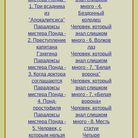
1. Три всадника
много - 4.
из
Бездонный
''Апокалипсиса''
колодец
Парадоксы
Человек, который
мистера Понда -
знал слишком
2. Преступление
много - 6. Волков
капитана
лаз
Гэхегена
Человек, который
Парадоксы
знал слишком
мистера Понда -
много - 7. ''Белая
3. Когда доктора
ворона''
соглашаются
Человек, который
Парадоксы
знал слишком
мистера Понда -
много - 7. «Белая
4. Понд-
ворона»
простофиля
Человек, который
Парадоксы
знал слишком
мистера Понда -
много - 8. Месть
5. Человек, с
статуи
которым нельзя
Четыре