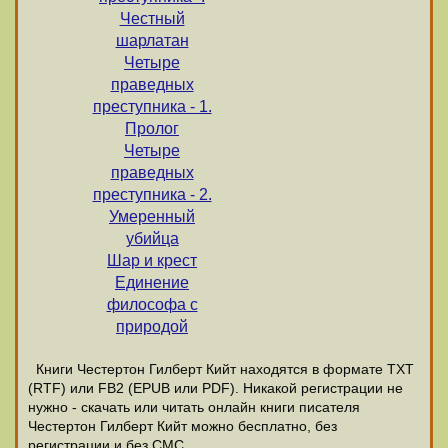
Честный
шарлатан
Четыре
праведных
преступника - 1.
Пролог
Четыре
праведных
преступника - 2.
Умеренный
убийца
Шар и крест
Единение
философа с
природой
Книги Честертон Гилберт Кийт находятся в формате ТХТ
(RTF) или FB2 (EPUB или PDF). Никакой регистрации не
нужно - скачать или читать онлайн книги писателя
Честертон Гилберт Кийт можно бесплатно, без
регистрации и без СМС.