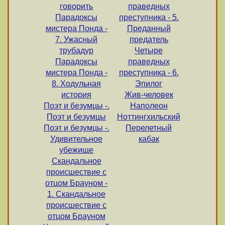
говорить
праведных
Парадоксы
преступника - 5.
мистера Понда -
Преданный
7. Ужасный
предатель
трубадур
Четыре
Парадоксы
праведных
мистера Понда -
преступника - 6.
8. Ходульная
Эпилог
история
Жив-человек
Поэт и безумцы -.
Наполеон
Поэт и безумцы
Ноттингхильский
Поэт и безумцы -.
Перелетный
Удивительное
кабак
убежище
Скандальное
происшествие с
отцом Брауном -
1. Скандальное
происшествие с
отцом Брауном