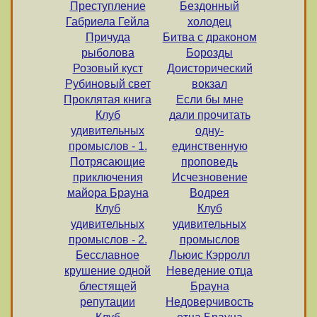
Преступление
Бездонный
Габриела Гейла
холодец
Причуда
Битва с драконом
рыболова
Борозды
Розовый куст
Доисторический
Рубиновый свет
вокзал
Проклятая книга
Если бы мне
Клуб
дали прочитать
удивительных
одну-
промыслов - 1.
единственную
Потрясающие
проповедь
приключения
Исчезновение
майора Брауна
Водрея
Клуб
Клуб
удивительных
удивительных
промыслов - 2.
промыслов
Бесславное
Льюис Кэрролл
крушение одной
Неведение отца
блестящей
Брауна
репутации
Недоверчивость