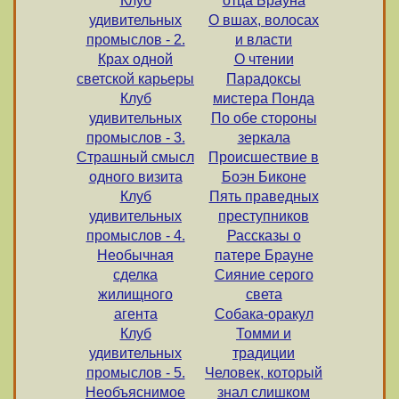
Клуб
отца Брауна
удивительных
О вшах, волосах
промыслов - 2.
и власти
Крах одной
О чтении
светской карьеры
Парадоксы
Клуб
мистера Понда
удивительных
По обе стороны
промыслов - 3.
зеркала
Страшный смысл
Происшествие в
одного визита
Боэн Биконе
Клуб
Пять праведных
удивительных
преступников
промыслов - 4.
Рассказы о
Необычная
патере Брауне
сделка
Сияние серого
жилищного
света
агента
Собака-оракул
Клуб
Томми и
удивительных
традиции
промыслов - 5.
Человек, который
Необъяснимое
знал слишком