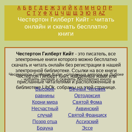
А
Б
В
Г
Д
Е
Ж
З
И
Й
К
Л
М
Н
О
П
Р
С
Т
У
Ф
Х
Ц
Ч
Ш
Щ
Э
Ю
Я
AZ
Честертон Гилберт Кийт - читать
онлайн и скачать бесплатно
книги
Честертон Гилберт Кийт
- это писатель, все
электронные книги которого можно бесплатно
скачать и читать онлайн без регистрации в нашей
электронной библиотеке. Ссылки на все книги
Честертон Гилберт Кийт - страница автора на Либоке
Честертон Гилберт Кийт, найденные нами или
- читать онлайн и скачать бесплатно книги
присланные читателями и расположенные в
библиотеке LibOk, собраны на этой странице.
Высокие
Вечный Человек
равнины
Ортодоксия
Корни мира
Святой Фома
Несчастный
Аквинский
случай
Святой Франциск
Позор отца
Ассизский
Брауна
Эссе