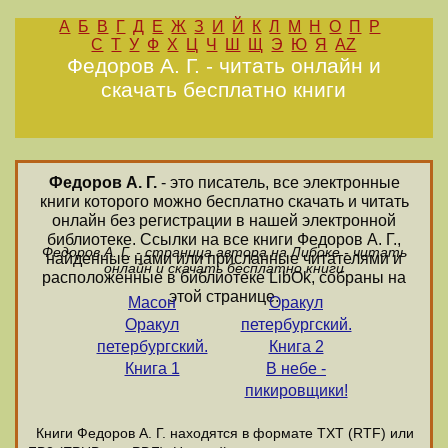
А
Б
В
Г
Д
Е
Ж
З
И
Й
К
Л
М
Н
О
П
Р
С
Т
У
Ф
Х
Ц
Ч
Ш
Щ
Э
Ю
Я
AZ
Федоров А. Г. - читать онлайн и
скачать бесплатно книги
Федоров А. Г.
- это писатель, все электронные
книги которого можно бесплатно скачать и читать
онлайн без регистрации в нашей электронной
библиотеке. Ссылки на все книги Федоров А. Г.,
Федоров А. Г. - страница автора на Либоке - читать
найденные нами или присланные читателями и
онлайн и скачать бесплатно книги
расположенные в библиотеке LibOk, собраны на
этой странице.
Масон
Оракул
Оракул
петербургский.
петербургский.
Книга 2
Книга 1
В небе -
пикировщики!
Книги Федоров А. Г. находятся в формате ТХТ (RTF) или