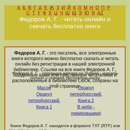
А
Б
В
Г
Д
Е
Ж
З
И
Й
К
Л
М
Н
О
П
Р
С
Т
У
Ф
Х
Ц
Ч
Ш
Щ
Э
Ю
Я
AZ
Федоров А. Г. - читать онлайн и
скачать бесплатно книги
Федоров А. Г.
- это писатель, все электронные
книги которого можно бесплатно скачать и читать
онлайн без регистрации в нашей электронной
библиотеке. Ссылки на все книги Федоров А. Г.,
Федоров А. Г. - страница автора на Либоке - читать
найденные нами или присланные читателями и
онлайн и скачать бесплатно книги
расположенные в библиотеке LibOk, собраны на
этой странице.
Масон
Оракул
Оракул
петербургский.
петербургский.
Книга 2
Книга 1
В небе -
пикировщики!
Книги Федоров А. Г. находятся в формате ТХТ (RTF) или