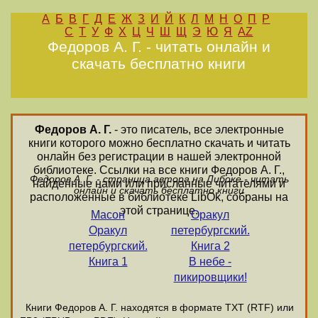
А
Б
В
Г
Д
Е
Ж
З
И
Й
К
Л
М
Н
О
П
Р
С
Т
У
Ф
Х
Ц
Ч
Ш
Щ
Э
Ю
Я
AZ
Федоров А. Г. - читать онлайн и
скачать бесплатно книги
Федоров А. Г.
- это писатель, все электронные
книги которого можно бесплатно скачать и читать
онлайн без регистрации в нашей электронной
библиотеке. Ссылки на все книги Федоров А. Г.,
Федоров А. Г. - страница автора на Либоке - читать
найденные нами или присланные читателями и
онлайн и скачать бесплатно книги
расположенные в библиотеке LibOk, собраны на
этой странице.
Масон
Оракул
Оракул
петербургский.
петербургский.
Книга 2
Книга 1
В небе -
пикировщики!
Книги Федоров А. Г. находятся в формате ТХТ (RTF) или