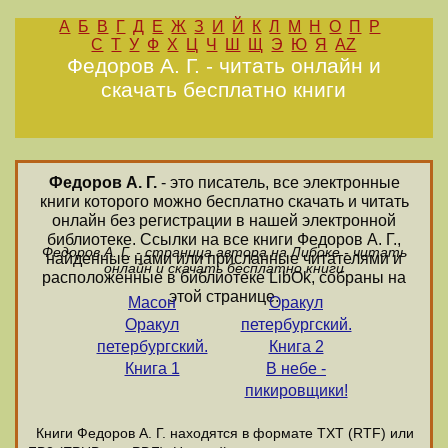
А
Б
В
Г
Д
Е
Ж
З
И
Й
К
Л
М
Н
О
П
Р
С
Т
У
Ф
Х
Ц
Ч
Ш
Щ
Э
Ю
Я
AZ
Федоров А. Г. - читать онлайн и
скачать бесплатно книги
Федоров А. Г.
- это писатель, все электронные
книги которого можно бесплатно скачать и читать
онлайн без регистрации в нашей электронной
библиотеке. Ссылки на все книги Федоров А. Г.,
Федоров А. Г. - страница автора на Либоке - читать
найденные нами или присланные читателями и
онлайн и скачать бесплатно книги
расположенные в библиотеке LibOk, собраны на
этой странице.
Масон
Оракул
Оракул
петербургский.
петербургский.
Книга 2
Книга 1
В небе -
пикировщики!
Книги Федоров А. Г. находятся в формате ТХТ (RTF) или