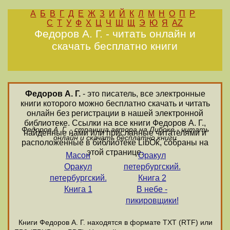
А
Б
В
Г
Д
Е
Ж
З
И
Й
К
Л
М
Н
О
П
Р
С
Т
У
Ф
Х
Ц
Ч
Ш
Щ
Э
Ю
Я
AZ
Федоров А. Г. - читать онлайн и
скачать бесплатно книги
Федоров А. Г.
- это писатель, все электронные
книги которого можно бесплатно скачать и читать
онлайн без регистрации в нашей электронной
библиотеке. Ссылки на все книги Федоров А. Г.,
Федоров А. Г. - страница автора на Либоке - читать
найденные нами или присланные читателями и
онлайн и скачать бесплатно книги
расположенные в библиотеке LibOk, собраны на
этой странице.
Масон
Оракул
Оракул
петербургский.
петербургский.
Книга 2
Книга 1
В небе -
пикировщики!
Книги Федоров А. Г. находятся в формате ТХТ (RTF) или