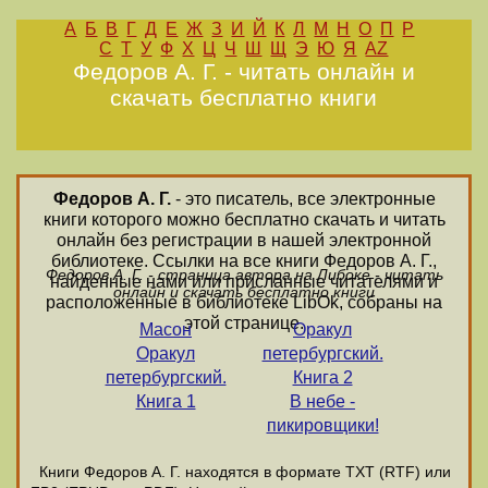
А
Б
В
Г
Д
Е
Ж
З
И
Й
К
Л
М
Н
О
П
Р
С
Т
У
Ф
Х
Ц
Ч
Ш
Щ
Э
Ю
Я
AZ
Федоров А. Г. - читать онлайн и
скачать бесплатно книги
Федоров А. Г.
- это писатель, все электронные
книги которого можно бесплатно скачать и читать
онлайн без регистрации в нашей электронной
библиотеке. Ссылки на все книги Федоров А. Г.,
Федоров А. Г. - страница автора на Либоке - читать
найденные нами или присланные читателями и
онлайн и скачать бесплатно книги
расположенные в библиотеке LibOk, собраны на
этой странице.
Масон
Оракул
Оракул
петербургский.
петербургский.
Книга 2
Книга 1
В небе -
пикировщики!
Книги Федоров А. Г. находятся в формате ТХТ (RTF) или