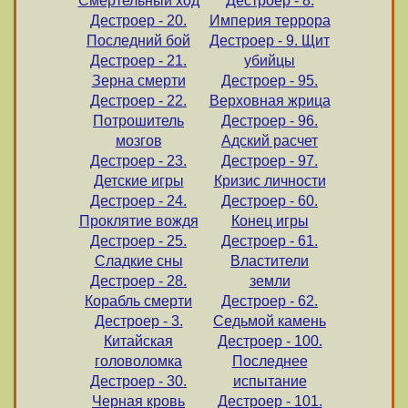
Смертельный ход
Дестроер - 8.
Дестроер - 20.
Империя террора
Последний бой
Дестроер - 9. Щит
Дестроер - 21.
убийцы
Зерна смерти
Дестроер - 95.
Дестроер - 22.
Верховная жрица
Потрошитель
Дестроер - 96.
мозгов
Адский расчет
Дестроер - 23.
Дестроер - 97.
Детские игры
Кризис личности
Дестроер - 24.
Дестроер - 60.
Проклятие вождя
Конец игры
Дестроер - 25.
Дестроер - 61.
Сладкие сны
Властители
Дестроер - 28.
земли
Корабль смерти
Дестроер - 62.
Дестроер - 3.
Седьмой камень
Китайская
Дестроер - 100.
головоломка
Последнее
Дестроер - 30.
испытание
Черная кровь
Дестроер - 101.