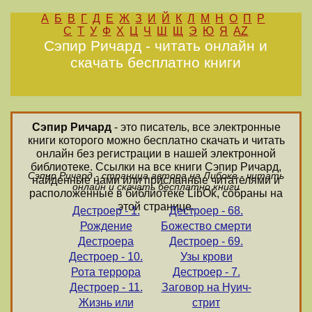
А
Б
В
Г
Д
Е
Ж
З
И
Й
К
Л
М
Н
О
П
Р
С
Т
У
Ф
Х
Ц
Ч
Ш
Щ
Э
Ю
Я
AZ
Сэпир Ричард - читать онлайн и
скачать бесплатно книги
Сэпир Ричард
- это писатель, все электронные
книги которого можно бесплатно скачать и читать
онлайн без регистрации в нашей электронной
библиотеке. Ссылки на все книги Сэпир Ричард,
Сэпир Ричард - страница автора на Либоке - читать
найденные нами или присланные читателями и
онлайн и скачать бесплатно книги
расположенные в библиотеке LibOk, собраны на
этой странице.
Дестроер - 1.
Дестроер - 68.
Рождение
Божество смерти
Дестроера
Дестроер - 69.
Дестроер - 10.
Узы крови
Рота террора
Дестроер - 7.
Дестроер - 11.
Заговор на Нуич-
Жизнь или
стрит