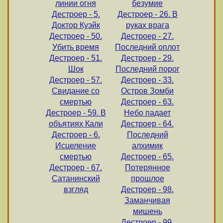
линии огня
безумие
Дестроер - 5.
Дестроер - 26. В
Доктор Куэйк
руках врага
Дестроер - 50.
Дестроер - 27.
Убить время
Последний оплот
Дестроер - 51.
Дестроер - 29.
Шок
Последний порог
Дестроер - 57.
Дестроер - 33.
Свидание со
Остров Зомби
смертью
Дестроер - 63.
Дестроер - 59. В
Небо падает
объятиях Кали
Дестроер - 64.
Дестроер - 6.
Последний
Исцеление
алхимик
смертью
Дестроер - 65.
Дестроер - 67.
Потерянное
Сатанинский
прошлое
взгляд
Дестроер - 98.
Заманчивая
мишень
Дестроер - 99.