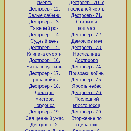
смерть
Дестроер - 70. У
Дестроер - 12.
последней черты
Белые рабыни
Дестроер - 71.
Дестроер - 13.
Стальной
Тяжелый рок
кошмар
Дестроер - 14.
Дестроер - 72.
Судный день
Дамоклов меч
Дестроер - 15.
Дестроер - 73.
Клиника смерти
Наследница
Дестроер - 16.
Дестроера
Битва в пустыне
Дестроер - 74.
Дестроер - 17.
Призраки войны
Тропа войны
Дестроер - 75.
Дестроер - 18.
Ярость небес
Доллары
Дестроер - 76.
мистера
Последний
Гордонса
крестоносец
Дестроер - 19.
Дестроер - 79.
Священный ужас
Вторжение по
Дестроер - 2.
сценарию