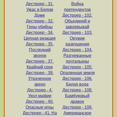
Дестроер - 31.
Война
Ужас в Белом
претендентов
Доме
Дестроер - 102.
Дестроер - 32.
Объединяй и
Гены-убийцы
завоевывай
Дестроер - 34.
Дестроер - 103.
Цепная реакция
Оружие
Дестроер - 35.
разрушения
Последний
Дестроер - 104.
звонок
Разгневанные
Дестроер - 37.
почтальоны
Крайний срок
Дестроер - 105.
Дестроер - 39.
Опаленная земля
Утраченное
Дестроер - 106.
звено
Белая вода
Дестроер - 4.
Дестроер - 108.
Укол мафии
Бамбуковый
Дестроер - 40.
дракон
Опасные игры
Дестроер - 109.
Дестроер - 41. На
Американское