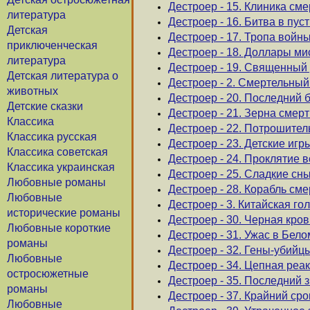
Дестроер - 15. Клиника сме
литература
Дестроер - 16. Битва в пус
Детская
Дестроер - 17. Тропа войн
приключенческая
Дестроер - 18. Доллары ми
литература
Дестроер - 19. Священный
Детская литература о
Дестроер - 2. Смертельный
животных
Дестроер - 20. Последний 
Детские сказки
Дестроер - 21. Зерна смер
Классика
Дестроер - 22. Потрошител
Классика русская
Дестроер - 23. Детские игр
Классика советская
Дестроер - 24. Проклятие 
Классика украинская
Дестроер - 25. Сладкие сн
Любовные романы
Дестроер - 28. Корабль сме
Любовные
Дестроер - 3. Китайская г
исторические романы
Дестроер - 30. Черная кров
Любовные короткие
Дестроер - 31. Ужас в Бел
романы
Дестроер - 32. Гены-убийц
Любовные
Дестроер - 34. Цепная реа
остросюжетные
Дестроер - 35. Последний 
романы
Дестроер - 37. Крайний сро
Любовные