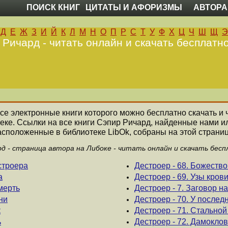
ПОИСК КНИГ
ЦИТАТЫ И АФОРИЗМЫ
АВТОРА
Д
Е
Ж
З
И
Й
К
Л
М
Н
О
П
Р
С
Т
У
Ф
Х
Ц
Ч
Ш
Щ
Э
 Ричард - читать онлайн и скачать бесплатно
все электронные книги которого можно бесплатно скачать и 
еке. Ссылки на все книги Сэпир Ричард, найденные нами и
асположенные в библиотеке LibOk, собраны на этой страниц
рд - страница автора на Либоке - читать онлайн и скачать бесп
строера
Дестроер - 68. Божество
а
Дестроер - 69. Узы кров
мерть
Дестроер - 7. Заговор н
ни
Дестроер - 70. У послед
к
Дестроер - 71. Стально
ь
Дестроер - 72. Дамоклов