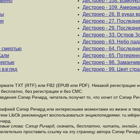
 звено
Дестроер - 108. Бамбук
Дестроер - 109. Америк
ры
Дестроер - 26. В руках в
ня
Дестроер - 27. Последни
Дестроер - 29. Последни
Дестроер - 33. Остров З
Дестроер - 63. Небо пад
о смертью
Дестроер - 64. Последн
Кали
Дестроер - 65. Потерян
мертью
Дестроер - 98. Заманчи
 взгляд
Дестроер - 99. Цвет стр
рмате ТХТ (RTF) или FB2 (EPUB или PDF). Никакой регистрации не 
бесплатно, без регистрации и без СМС.
едения Сэпир Ричард, читатель получит то, что хочет от Сэпир Рич
рафией Сэпир Ричард или интересными моментами из жизни и твор
и LibOk рекомендует воспользоваться энциклопедиями: ru.wikipedia
чард.
евые слова: Сэпир Ричард, скачать, бесплатно, читать, онлайн, 
елательно проставить ссылку на эту страницу автора Сэпир Ричард