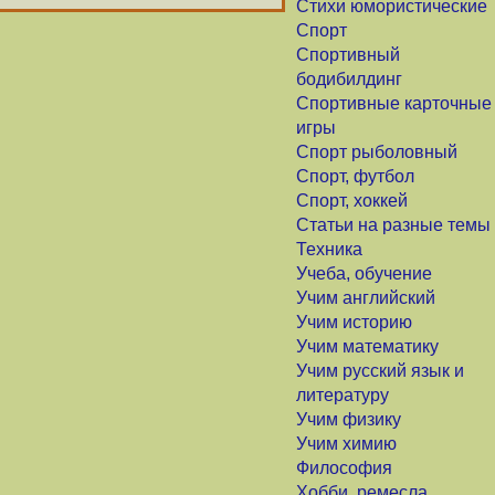
Стихи юмористические
Спорт
Спортивный
бодибилдинг
Спортивные карточные
игры
Спорт рыболовный
Спорт, футбол
Спорт, хоккей
Статьи на разные темы
Техника
Учеба, обучение
Учим английский
Учим историю
Учим математику
Учим русский язык и
литературу
Учим физику
Учим химию
Философия
Хобби, ремесла