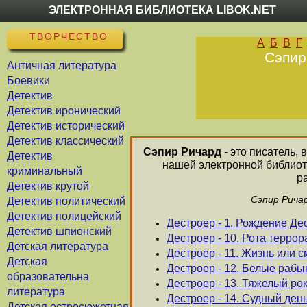
ЭЛЕКТРОННАЯ БИБЛИОТЕКА LIBOK.NET
ТВОРЧЕСТВО
А
Б
В
Г
Сэпир
Античная литература
Боевики
Детектив
Детектив иронический
Детектив исторический
Детектив классический
Сэпир Ричард
- это писатель, 
Детектив
нашей электронной библиот
криминальный
р
Детектив крутой
Сэпир Рича
Детектив политический
Детектив полицейский
Дестроер - 1. Рождение Де
Детектив шпионский
Дестроер - 10. Рота террор
Детская литература
Дестроер - 11. Жизнь или с
Детская
Дестроер - 12. Белые рабы
образовательна
Дестроер - 13. Тяжелый ро
литература
Дестроер - 14. Судный ден
Детская остросюжетная