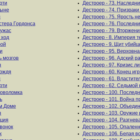
рти
Дестроер - 73. Наследн
тыне
Дестроер - 74. Призрак
ы
Дестроер - 75. Ярость н
стера Гордонса
Дестроер - 76. Последн
 ужас
Дестроер - 79. Вторжен
 ход
Дестроер - 8. Империя 
бой
Дестроер - 9. Щит убийц
ти
Дестроер - 95. Верховн
ь мозгов
Дестроер - 96. Адский р
ы
Дестроер - 97. Кризис л
вождя
Дестроер - 60. Конец иг
ы
Дестроер - 61. Властите
рти
Дестроер - 62. Седьмой
оловоломка
Дестроер - 100. Послед
ь
Дестроер - 101. Война 
ом Доме
Дестроер - 102. Объеди
ы
Дестроер - 103. Оружие
кция
Дестроер - 104. Разгне
звонок
Дестроер - 105. Опален
к
Дестроер - 106. Белая в