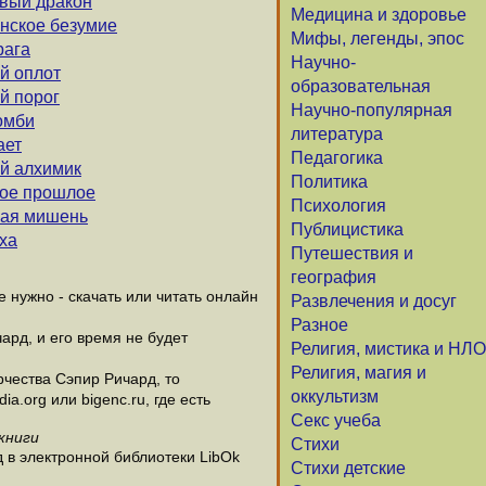
овый дракон
Медицина и здоровье
анское безумие
Мифы, легенды, эпос
рага
Научно-
й оплот
образовательная
й порог
Научно-популярная
омби
литература
ает
Педагогика
ий алхимик
Политика
ное прошлое
Психология
вая мишень
Публицистика
аха
Путешествия и
география
нужно - скачать или читать онлайн
Развлечения и досуг
Разное
ард, и его время не будет
Религия, мистика и НЛО
Религия, магия и
чества Сэпир Ричард, то
оккультизм
.org или bigenc.ru, где есть
Секс учеба
книги
Стихи
 в электронной библиотеки LibOk
Стихи детские