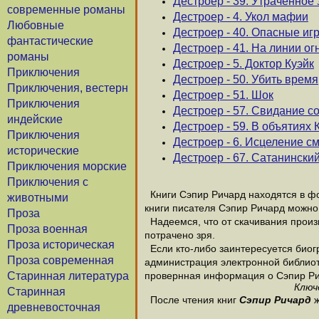
Дестроер - 39. Утраченное
современные романы
Дестроер - 4. Укол мафии
Любовные
Дестроер - 40. Опасные иг
фантастические
Дестроер - 41. На линии ог
романы
Дестроер - 5. Доктор Куэйк
Приключения
Дестроер - 50. Убить время
Приключения, вестерн
Дестроер - 51. Шок
Приключения
Дестроер - 57. Свидание с
индейские
Дестроер - 59. В объятиях 
Приключения
Дестроер - 6. Исцеление с
исторические
Дестроер - 67. Сатанинский
Приключения морские
Приключения с
Книги Сэпир Ричард находятся в фо
животными
книги писателя Сэпир Ричард можно 
Проза
Надеемся, что от скачивания произв
Проза военная
потрачено зря.
Проза историческая
Если кто-либо заинтересуется биог
Проза современная
администрация электронной библиотек
Старинная литература
провернная информация о Сэпир Ри
Ключ
Старинная
После чтения книг
Сэпир Ричард
ж
древневосточная