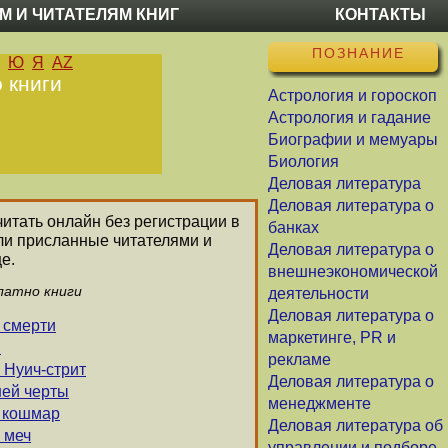
М И ЧИТАТЕЛЯМ КНИГ
КОНТАКТЫ
ПОЗНАНИЕ
Ю
Я
AZ
 книги
Астрология и гороскоп
Астрология и гадание
Биографии и мемуары
Биология
Деловая литература
Деловая литература о
читать онлайн без регистрации в
банках
ли присланные читателями и
Деловая литература о
е.
внешнеэкономической
латно книги
деятельности
Деловая литература о
 смерти
маркетинге, PR и
и
рекламе
а Нуич-стрит
Деловая литература о
ней черты
менеджменте
й кошмар
Деловая литература об
 меч
управлении и подборе