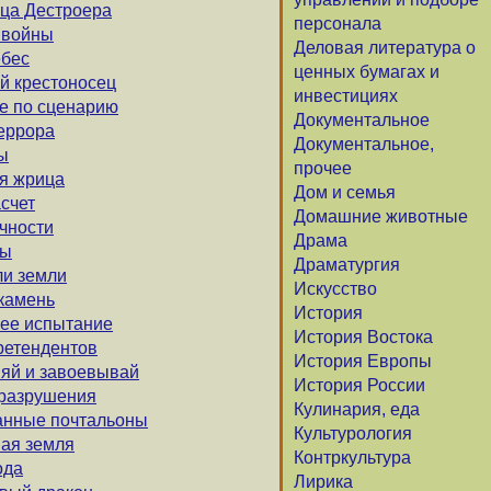
ица Дестроера
персонала
и войны
Деловая литература о
ебес
ценных бумагах и
ий крестоносец
инвестициях
ие по сценарию
Документальное
террора
Документальное,
ы
прочее
ая жрица
Дом и семья
асчет
Домашние животные
ичности
Драма
ры
Драматургия
ли земли
Искусство
 камень
История
нее испытание
История Востока
претендентов
История Европы
няй и завоевывай
История России
 разрушения
Кулинария, еда
ванные почтальоны
Культурология
ная земля
Контркультура
ода
Лирика