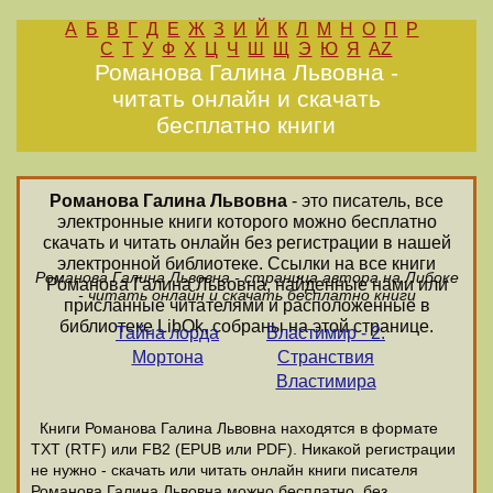
А
Б
В
Г
Д
Е
Ж
З
И
Й
К
Л
М
Н
О
П
Р
С
Т
У
Ф
Х
Ц
Ч
Ш
Щ
Э
Ю
Я
AZ
Романова Галина Львовна -
читать онлайн и скачать
бесплатно книги
Романова Галина Львовна
- это писатель, все
электронные книги которого можно бесплатно
скачать и читать онлайн без регистрации в нашей
электронной библиотеке. Ссылки на все книги
Романова Галина Львовна - страница автора на Либоке
Романова Галина Львовна, найденные нами или
- читать онлайн и скачать бесплатно книги
присланные читателями и расположенные в
библиотеке LibOk, собраны на этой странице.
Тайна лорда
Властимир - 2.
Мортона
Странствия
Властимира
Книги Романова Галина Львовна находятся в формате
ТХТ (RTF) или FB2 (EPUB или PDF). Никакой регистрации
не нужно - скачать или читать онлайн книги писателя
Романова Галина Львовна можно бесплатно, без