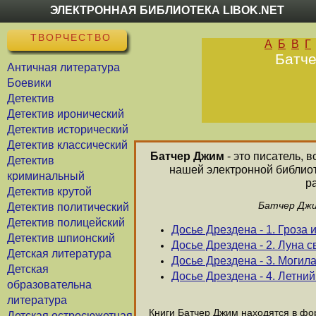
ЭЛЕКТРОННАЯ БИБЛИОТЕКА LIBOK.NET
ТВОРЧЕСТВО
А
Б
В
Г
Батче
Античная литература
Боевики
Детектив
Детектив иронический
Детектив исторический
Детектив классический
Батчер Джим
- это писатель, 
Детектив
нашей электронной библиот
криминальный
р
Детектив крутой
Батчер Джи
Детектив политический
Детектив полицейский
Досье Дрездена - 1. Гроза
Детектив шпионский
Досье Дрездена - 2. Луна 
Детская литература
Досье Дрездена - 3. Могил
Детская
Досье Дрездена - 4. Летни
образовательна
литература
Книги Батчер Джим находятся в фор
Детская остросюжетная