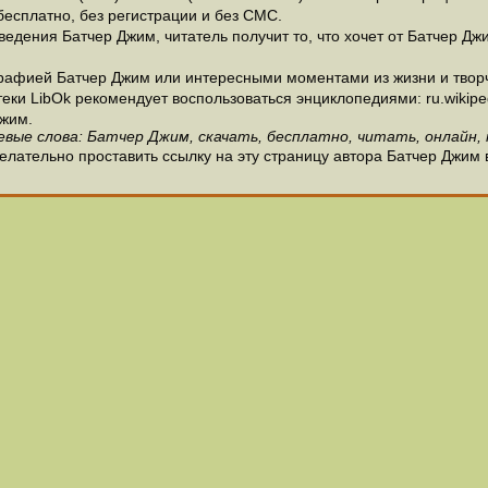
есплатно, без регистрации и без СМС.
едения Батчер Джим, читатель получит то, что хочет от Батчер Джи
рафией Батчер Джим или интересными моментами из жизни и творч
и LibOk рекомендует воспользоваться энциклопедиями: ru.wikipedia
жим.
евые слова: Батчер Джим, скачать, бесплатно, читать, онлайн, 
елательно проставить ссылку на эту страницу автора Батчер Джим 