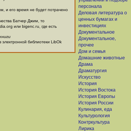
персонала
м, и его время не будет потрачено
Деловая литература о
ценных бумагах и
ества Батчер Джим, то
инвестициях
.org или bigenc.ru, где есть
Документальное
книги
Документальное,
в электронной библиотеки LibOk
прочее
Дом и семья
Домашние животные
Драма
Драматургия
Искусство
История
История Востока
История Европы
История России
Кулинария, еда
Культурология
Контркультура
Лирика