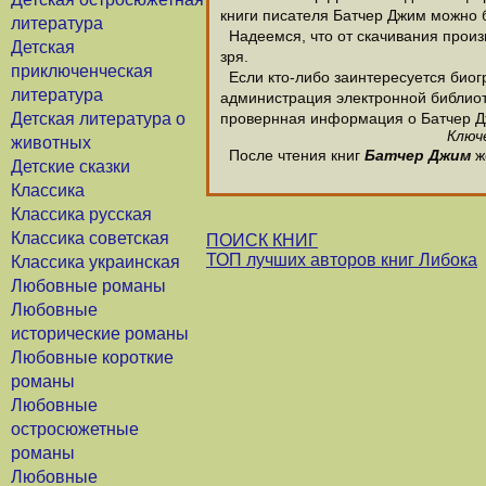
книги писателя Батчер Джим можно б
литература
Надеемся, что от скачивания произв
Детская
зря.
приключенческая
Если кто-либо заинтересуется биог
литература
администрация электронной библиотек
Детская литература о
провернная информация о Батчер Д
Ключ
животных
После чтения книг
Батчер Джим
ж
Детские сказки
Классика
Классика русская
Классика советская
ПОИСК КНИГ
ТОП лучших авторов книг Либока
Классика украинская
Любовные романы
Любовные
исторические романы
Любовные короткие
романы
Любовные
остросюжетные
романы
Любовные