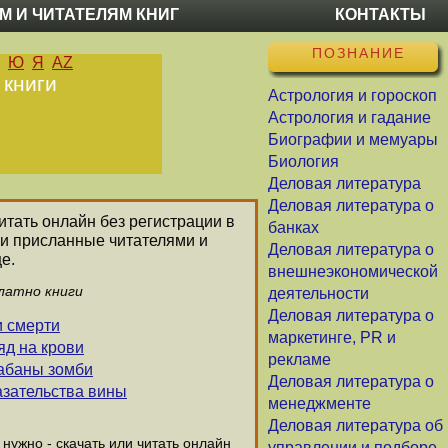
М И ЧИТАТЕЛЯМ КНИГ
КОНТАКТЫ
ПОЗНАНИЕ
Ю
Я
AZ
 книги
Астрология и гороскоп
Астрология и гадание
Биографии и мемуары
Биология
Деловая литература
Деловая литература о
читать онлайн без регистрации в
банках
ли присланные читателями и
Деловая литература о
е.
внешнеэкономической
латно книги
деятельности
Деловая литература о
и смерти
маркетинге, PR и
яд на крови
рекламе
рабаны зомби
Деловая литература о
азательства вины
менеджменте
Деловая литература об
ужно - скачать или читать онлайн
управлении и подборе