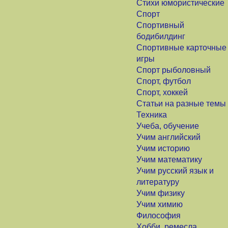
Стихи юмористические
Спорт
Спортивный
бодибилдинг
Спортивные карточные
игры
Спорт рыболовный
Спорт, футбол
Спорт, хоккей
Статьи на разные темы
Техника
Учеба, обучение
Учим английский
Учим историю
Учим математику
Учим русский язык и
литературу
Учим физику
Учим химию
Философия
Хобби, ремесла