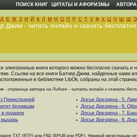
ПОИСК КНИГ
ЦИТАТЫ И АФОРИЗМЫ
АВТОРА
Д
Е
Ж
З
И
Й
К
Л
М
Н
О
П
Р
С
Т
У
Ф
Х
Ц
Ч
Ш
Щ
Э
р Джим - читать онлайн и скачать бесплатно
все электронные книги которого можно бесплатно скачать и 
еке. Ссылки на все книги Батчер Джим, найденные нами и
асположенные в библиотеке LibOk, собраны на этой страниц
м - страница автора на Либоке - читать онлайн и скачать бесп
 из Преисподней
Досье Дрездена - 5. Лик
светит безумцам
Досье Дрездена - 6. Обр
а в подарок
Досье Дрездена - 7. Ба
й рыцарь
Досье Дрездена - 8. Док
мате ТХТ (RTF) или FB2 (EPUB или PDF). Никакой регистрации не н