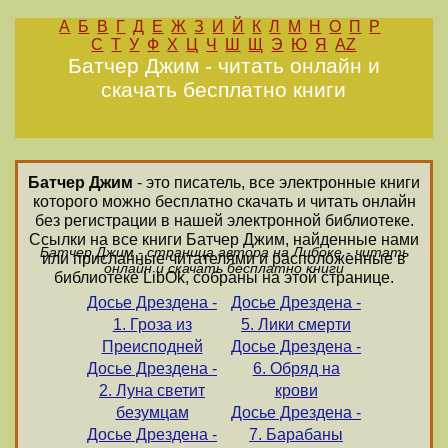
А
Б
В
Г
Д
Е
Ж
З
И
Й
К
Л
М
Н
О
П
Р
С
Т
У
Ф
Х
Ц
Ч
Ш
Щ
Э
Ю
Я
AZ
Батчер Джим - читать онлайн и
скачать бесплатно книги
Батчер Джим
- это писатель, все электронные книги
которого можно бесплатно скачать и читать онлайн
без регистрации в нашей электронной библиотеке.
Ссылки на все книги Батчер Джим, найденные нами
Батчер Джим - страница автора на Либоке - читать
или присланные читателями и расположенные в
онлайн и скачать бесплатно книги
библиотеке LibOk, собраны на этой странице.
Досье Дрездена -
Досье Дрездена -
1. Гроза из
5. Лики смерти
Преисподней
Досье Дрездена -
Досье Дрездена -
6. Обряд на
2. Луна светит
крови
безумцам
Досье Дрездена -
Досье Дрездена -
7. Барабаны