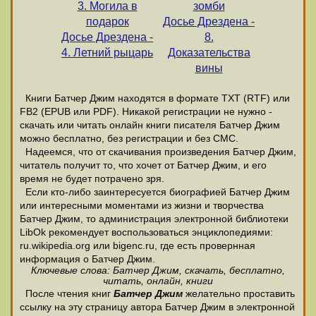
3. Могила в
зомби
подарок
Досье Дрездена -
Досье Дрездена -
8.
4. Летний рыцарь
Доказательства
вины
Книги Батчер Джим находятся в формате ТХТ (RTF) или
FB2 (EPUB или PDF). Никакой регистрации не нужно -
скачать или читать онлайн книги писателя Батчер Джим
можно бесплатно, без регистрации и без СМС.
Надеемся, что от скачивания произведения Батчер Джим,
читатель получит то, что хочет от Батчер Джим, и его
время не будет потрачено зря.
Если кто-либо заинтересуется биографией Батчер Джим
или интересными моментами из жизни и творчества
Батчер Джим, то администрация электронной библиотеки
LibOk рекомендует воспользоваться энциклопедиями:
ru.wikipedia.org или bigenc.ru, где есть провернная
информация о Батчер Джим.
Ключевые слова: Батчер Джим, скачать, бесплатно,
читать, онлайн, книги
После чтения книг
Батчер Джим
желательно проставить
ссылку на эту страницу автора Батчер Джим в электронной