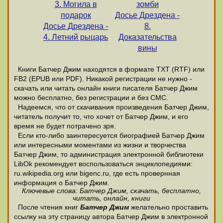
3. Могила в
зомби
подарок
Досье Дрездена -
Досье Дрездена -
8.
4. Летний рыцарь
Доказательства
вины
Книги Батчер Джим находятся в формате ТХТ (RTF) или
FB2 (EPUB или PDF). Никакой регистрации не нужно -
скачать или читать онлайн книги писателя Батчер Джим
можно бесплатно, без регистрации и без СМС.
Надеемся, что от скачивания произведения Батчер Джим,
читатель получит то, что хочет от Батчер Джим, и его
время не будет потрачено зря.
Если кто-либо заинтересуется биографией Батчер Джим
или интересными моментами из жизни и творчества
Батчер Джим, то администрация электронной библиотеки
LibOk рекомендует воспользоваться энциклопедиями:
ru.wikipedia.org или bigenc.ru, где есть провернная
информация о Батчер Джим.
Ключевые слова: Батчер Джим, скачать, бесплатно,
читать, онлайн, книги
После чтения книг
Батчер Джим
желательно проставить
ссылку на эту страницу автора Батчер Джим в электронной