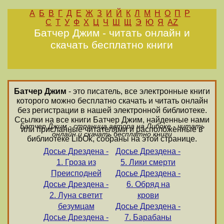
А
Б
В
Г
Д
Е
Ж
З
И
Й
К
Л
М
Н
О
П
Р
С
Т
У
Ф
Х
Ц
Ч
Ш
Щ
Э
Ю
Я
AZ
Батчер Джим - читать онлайн и
скачать бесплатно книги
Батчер Джим
- это писатель, все электронные книги
которого можно бесплатно скачать и читать онлайн
без регистрации в нашей электронной библиотеке.
Ссылки на все книги Батчер Джим, найденные нами
Батчер Джим - страница автора на Либоке - читать
или присланные читателями и расположенные в
онлайн и скачать бесплатно книги
библиотеке LibOk, собраны на этой странице.
Досье Дрездена -
Досье Дрездена -
1. Гроза из
5. Лики смерти
Преисподней
Досье Дрездена -
Досье Дрездена -
6. Обряд на
2. Луна светит
крови
безумцам
Досье Дрездена -
Досье Дрездена -
7. Барабаны