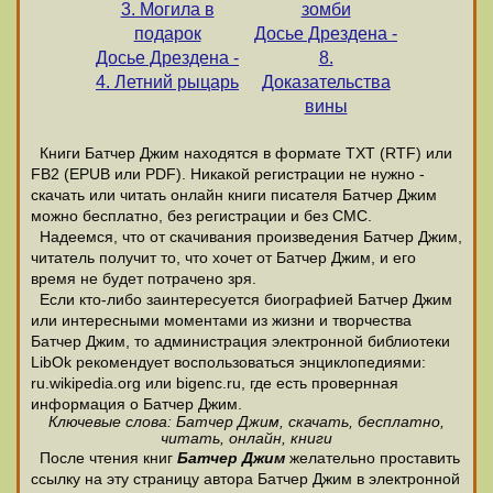
3. Могила в
зомби
подарок
Досье Дрездена -
Досье Дрездена -
8.
4. Летний рыцарь
Доказательства
вины
Книги Батчер Джим находятся в формате ТХТ (RTF) или
FB2 (EPUB или PDF). Никакой регистрации не нужно -
скачать или читать онлайн книги писателя Батчер Джим
можно бесплатно, без регистрации и без СМС.
Надеемся, что от скачивания произведения Батчер Джим,
читатель получит то, что хочет от Батчер Джим, и его
время не будет потрачено зря.
Если кто-либо заинтересуется биографией Батчер Джим
или интересными моментами из жизни и творчества
Батчер Джим, то администрация электронной библиотеки
LibOk рекомендует воспользоваться энциклопедиями:
ru.wikipedia.org или bigenc.ru, где есть провернная
информация о Батчер Джим.
Ключевые слова: Батчер Джим, скачать, бесплатно,
читать, онлайн, книги
После чтения книг
Батчер Джим
желательно проставить
ссылку на эту страницу автора Батчер Джим в электронной