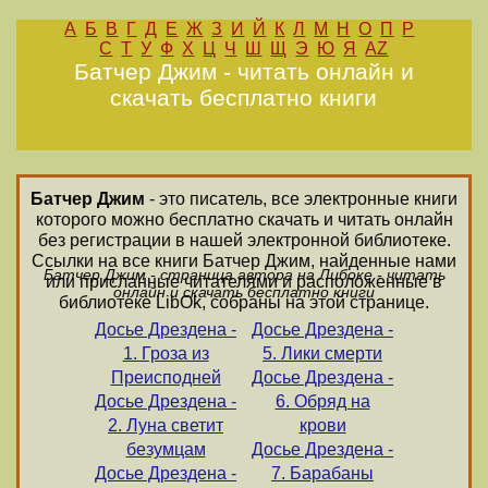
А
Б
В
Г
Д
Е
Ж
З
И
Й
К
Л
М
Н
О
П
Р
С
Т
У
Ф
Х
Ц
Ч
Ш
Щ
Э
Ю
Я
AZ
Батчер Джим - читать онлайн и
скачать бесплатно книги
Батчер Джим
- это писатель, все электронные книги
которого можно бесплатно скачать и читать онлайн
без регистрации в нашей электронной библиотеке.
Ссылки на все книги Батчер Джим, найденные нами
Батчер Джим - страница автора на Либоке - читать
или присланные читателями и расположенные в
онлайн и скачать бесплатно книги
библиотеке LibOk, собраны на этой странице.
Досье Дрездена -
Досье Дрездена -
1. Гроза из
5. Лики смерти
Преисподней
Досье Дрездена -
Досье Дрездена -
6. Обряд на
2. Луна светит
крови
безумцам
Досье Дрездена -
Досье Дрездена -
7. Барабаны