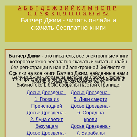
А
Б
В
Г
Д
Е
Ж
З
И
Й
К
Л
М
Н
О
П
Р
С
Т
У
Ф
Х
Ц
Ч
Ш
Щ
Э
Ю
Я
AZ
Батчер Джим - читать онлайн и
скачать бесплатно книги
Батчер Джим
- это писатель, все электронные книги
которого можно бесплатно скачать и читать онлайн
без регистрации в нашей электронной библиотеке.
Ссылки на все книги Батчер Джим, найденные нами
Батчер Джим - страница автора на Либоке - читать
или присланные читателями и расположенные в
онлайн и скачать бесплатно книги
библиотеке LibOk, собраны на этой странице.
Досье Дрездена -
Досье Дрездена -
1. Гроза из
5. Лики смерти
Преисподней
Досье Дрездена -
Досье Дрездена -
6. Обряд на
2. Луна светит
крови
безумцам
Досье Дрездена -
Досье Дрездена -
7. Барабаны