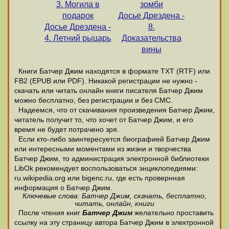
3. Могила в
зомби
подарок
Досье Дрездена -
Досье Дрездена -
8.
4. Летний рыцарь
Доказательства
вины
Книги Батчер Джим находятся в формате ТХТ (RTF) или
FB2 (EPUB или PDF). Никакой регистрации не нужно -
скачать или читать онлайн книги писателя Батчер Джим
можно бесплатно, без регистрации и без СМС.
Надеемся, что от скачивания произведения Батчер Джим,
читатель получит то, что хочет от Батчер Джим, и его
время не будет потрачено зря.
Если кто-либо заинтересуется биографией Батчер Джим
или интересными моментами из жизни и творчества
Батчер Джим, то администрация электронной библиотеки
LibOk рекомендует воспользоваться энциклопедиями:
ru.wikipedia.org или bigenc.ru, где есть провернная
информация о Батчер Джим.
Ключевые слова: Батчер Джим, скачать, бесплатно,
читать, онлайн, книги
После чтения книг
Батчер Джим
желательно проставить
ссылку на эту страницу автора Батчер Джим в электронной