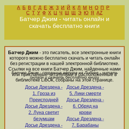
А
Б
В
Г
Д
Е
Ж
З
И
Й
К
Л
М
Н
О
П
Р
С
Т
У
Ф
Х
Ц
Ч
Ш
Щ
Э
Ю
Я
AZ
Батчер Джим - читать онлайн и
скачать бесплатно книги
Батчер Джим
- это писатель, все электронные книги
которого можно бесплатно скачать и читать онлайн
без регистрации в нашей электронной библиотеке.
Ссылки на все книги Батчер Джим, найденные нами
Батчер Джим - страница автора на Либоке - читать
или присланные читателями и расположенные в
онлайн и скачать бесплатно книги
библиотеке LibOk, собраны на этой странице.
Досье Дрездена -
Досье Дрездена -
1. Гроза из
5. Лики смерти
Преисподней
Досье Дрездена -
Досье Дрездена -
6. Обряд на
2. Луна светит
крови
безумцам
Досье Дрездена -
Досье Дрездена -
7. Барабаны