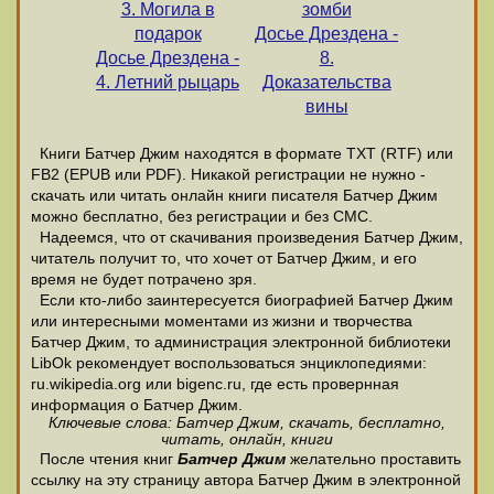
3. Могила в
зомби
подарок
Досье Дрездена -
Досье Дрездена -
8.
4. Летний рыцарь
Доказательства
вины
Книги Батчер Джим находятся в формате ТХТ (RTF) или
FB2 (EPUB или PDF). Никакой регистрации не нужно -
скачать или читать онлайн книги писателя Батчер Джим
можно бесплатно, без регистрации и без СМС.
Надеемся, что от скачивания произведения Батчер Джим,
читатель получит то, что хочет от Батчер Джим, и его
время не будет потрачено зря.
Если кто-либо заинтересуется биографией Батчер Джим
или интересными моментами из жизни и творчества
Батчер Джим, то администрация электронной библиотеки
LibOk рекомендует воспользоваться энциклопедиями:
ru.wikipedia.org или bigenc.ru, где есть провернная
информация о Батчер Джим.
Ключевые слова: Батчер Джим, скачать, бесплатно,
читать, онлайн, книги
После чтения книг
Батчер Джим
желательно проставить
ссылку на эту страницу автора Батчер Джим в электронной