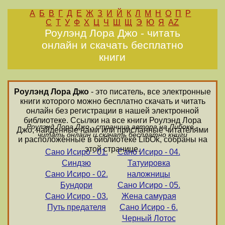
А
Б
В
Г
Д
Е
Ж
З
И
Й
К
Л
М
Н
О
П
Р
С
Т
У
Ф
Х
Ц
Ч
Ш
Щ
Э
Ю
Я
AZ
Роулэнд Лора Джо - читать
онлайн и скачать бесплатно
книги
Роулэнд Лора Джо
- это писатель, все электронные
книги которого можно бесплатно скачать и читать
онлайн без регистрации в нашей электронной
библиотеке. Ссылки на все книги Роулэнд Лора
Роулэнд Лора Джо - страница автора на Либоке -
Джо, найденные нами или присланные читателями
читать онлайн и скачать бесплатно книги
и расположенные в библиотеке LibOk, собраны на
этой странице.
Сано Исиро - 01.
Сано Исиро - 04.
Синдзю
Татуировка
Сано Исиро - 02.
наложницы
Бундори
Сано Исиро - 05.
Сано Исиро - 03.
Жена самурая
Путь предателя
Сано Исиро - 6.
Черный Лотос