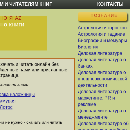
М И ЧИТАТЕЛЯМ КНИГ
КОНТАКТЫ
ПОЗНАНИЕ
Ю
Я
AZ
но книги
Астрология и гороскоп
Астрология и гадание
Биографии и мемуары
Биология
Деловая литература
Деловая литература о
качать и читать онлайн без
банках
найденные нами или присланные
Деловая литература о
странице.
внешнеэкономической
есплатно книги
деятельности
Деловая литература о
ровка наложницы
маркетинге, PR и
самурая
рекламе
 Лотос
Деловая литература о
менеджменте
 не нужно - скачать или читать
Деловая литература об
управлении и подборе