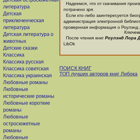
Надеемся, что от скачивания произв
литература
потрачено зря.
Детская
Если кто-либо заинтересуется биог
приключенческая
администрация электронной библиотек
литература
провернная информация о Роулэнд 
Ключевы
Детская литература о
После чтения книг
Роулэнд Лора 
животных
LibOk
Детские сказки
Классика
Классика русская
ПОИСК КНИГ
Классика советская
ТОП лучших авторов книг Либока
Классика украинская
Любовные романы
Любовные
исторические романы
Любовные короткие
романы
Любовные
остросюжетные
романы
Любовные