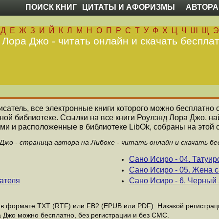
ПОИСК КНИГ
ЦИТАТЫ И АФОРИЗМЫ
АВТОРА
Д
Е
Ж
З
И
Й
К
Л
М
Н
О
П
Р
С
Т
У
Ф
Х
Ц
Ч
Ш
Щ
Э
 Лора Джо - читать онлайн и скачать бесплат
писатель, все электронные книги которого можно бесплатно с
ной библиотеке. Ссылки на все книги Роулэнд Лора Джо, 
ми и расположенные в библиотеке LibOk, собраны на этой 
Джо - страница автора на Либоке - читать онлайн и скачать б
Сано Исиро - 04. Татуи
Сано Исиро - 05. Жена 
дателя
Сано Исиро - 6. Черный
 формате ТХТ (RTF) или FB2 (EPUB или PDF). Никакой регистрации
а Джо можно бесплатно, без регистрации и без СМС.