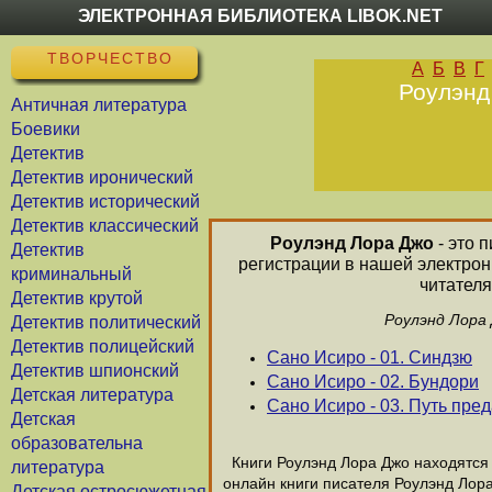
ЭЛЕКТРОННАЯ БИБЛИОТЕКА LIBOK.NET
ТВОРЧЕСТВО
А
Б
В
Г
Роулэнд
Античная литература
Боевики
Детектив
Детектив иронический
Детектив исторический
Детектив классический
Роулэнд Лора Джо
- это 
Детектив
регистрации в нашей электрон
криминальный
читателя
Детектив крутой
Роулэнд Лора 
Детектив политический
Детектив полицейский
Сано Исиро - 01. Синдзю
Детектив шпионский
Сано Исиро - 02. Бундори
Детская литература
Сано Исиро - 03. Путь пре
Детская
образовательна
Книги Роулэнд Лора Джо находятся в
литература
онлайн книги писателя Роулэнд Лор
Детская остросюжетная