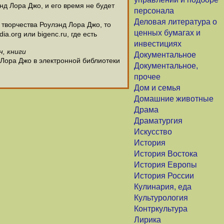
нд Лора Джо, и его время не будет
персонала
Деловая литература о
творчества Роулэнд Лора Джо, то
ценных бумагах и
.org или bigenc.ru, где есть
инвестициях
н, книги
Документальное
 Лора Джо в электронной библиотеки
Документальное,
прочее
Дом и семья
Домашние животные
Драма
Драматургия
Искусство
История
История Востока
История Европы
История России
Кулинария, еда
Культурология
Контркультура
Лирика