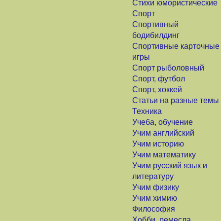
Стихи юмористические
Спорт
Спортивный
бодибилдинг
Спортивные карточные
игры
Спорт рыболовный
Спорт, футбол
Спорт, хоккей
Статьи на разные темы
Техника
Учеба, обучение
Учим английский
Учим историю
Учим математику
Учим русский язык и
литературу
Учим физику
Учим химию
Философия
Хобби, ремесла