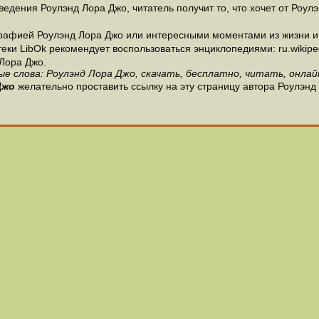
едения Роулэнд Лора Джо, читатель получит то, что хочет от Роулэ
рафией Роулэнд Лора Джо или интересными моментами из жизни и 
и LibOk рекомендует воспользоваться энциклопедиями: ru.wikipedia
Лора Джо.
е слова: Роулэнд Лора Джо, скачать, бесплатно, читать, онлай
Джо
желательно проставить ссылку на эту страницу автора Роулэнд