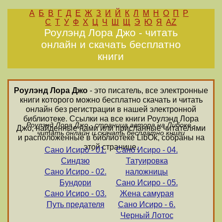
А
Б
В
Г
Д
Е
Ж
З
И
Й
К
Л
М
Н
О
П
Р
С
Т
У
Ф
Х
Ц
Ч
Ш
Щ
Э
Ю
Я
AZ
Роулэнд Лора Джо - читать
онлайн и скачать бесплатно
книги
Роулэнд Лора Джо
- это писатель, все электронные
книги которого можно бесплатно скачать и читать
онлайн без регистрации в нашей электронной
библиотеке. Ссылки на все книги Роулэнд Лора
Роулэнд Лора Джо - страница автора на Либоке -
Джо, найденные нами или присланные читателями
читать онлайн и скачать бесплатно книги
и расположенные в библиотеке LibOk, собраны на
этой странице.
Сано Исиро - 01.
Сано Исиро - 04.
Синдзю
Татуировка
Сано Исиро - 02.
наложницы
Бундори
Сано Исиро - 05.
Сано Исиро - 03.
Жена самурая
Путь предателя
Сано Исиро - 6.
Черный Лотос