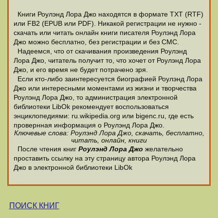
Книги Роулэнд Лора Джо находятся в формате ТХТ (RTF)
или FB2 (EPUB или PDF). Никакой регистрации не нужно -
скачать или читать онлайн книги писателя Роулэнд Лора
Джо можно бесплатно, без регистрации и без СМС.
Надеемся, что от скачивания произведения Роулэнд
Лора Джо, читатель получит то, что хочет от Роулэнд Лора
Джо, и его время не будет потрачено зря.
Если кто-либо заинтересуется биографией Роулэнд Лора
Джо или интересными моментами из жизни и творчества
Роулэнд Лора Джо, то администрация электронной
библиотеки LibOk рекомендует воспользоваться
энциклопедиями: ru.wikipedia.org или bigenc.ru, где есть
провернная информация о Роулэнд Лора Джо.
Ключевые слова: Роулэнд Лора Джо, скачать, бесплатно,
читать, онлайн, книги
После чтения книг
Роулэнд Лора Джо
желательно
проставить ссылку на эту страницу автора Роулэнд Лора
Джо в электронной библиотеки LibOk
ПОИСК КНИГ