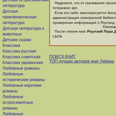
Надеемся, что от скачивания произв
литература
потрачено зря.
Детская
Если кто-либо заинтересуется биог
приключенческая
администрация электронной библиотек
литература
провернная информация о Роулэнд 
Ключевы
Детская литература о
После чтения книг
Роулэнд Лора 
животных
LibOk
Детские сказки
Классика
Классика русская
ПОИСК КНИГ
Классика советская
ТОП лучших авторов книг Либока
Классика украинская
Любовные романы
Любовные
исторические романы
Любовные короткие
романы
Любовные
остросюжетные
романы
Любовные