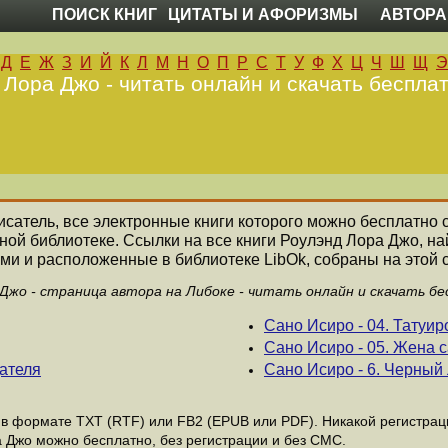
ПОИСК КНИГ
ЦИТАТЫ И АФОРИЗМЫ
АВТОРА
Д
Е
Ж
З
И
Й
К
Л
М
Н
О
П
Р
С
Т
У
Ф
Х
Ц
Ч
Ш
Щ
Э
 Лора Джо - читать онлайн и скачать бесплат
писатель, все электронные книги которого можно бесплатно с
ной библиотеке. Ссылки на все книги Роулэнд Лора Джо, 
ми и расположенные в библиотеке LibOk, собраны на этой 
Джо - страница автора на Либоке - читать онлайн и скачать б
Сано Исиро - 04. Татуи
Сано Исиро - 05. Жена 
дателя
Сано Исиро - 6. Черный
 формате ТХТ (RTF) или FB2 (EPUB или PDF). Никакой регистрации
а Джо можно бесплатно, без регистрации и без СМС.