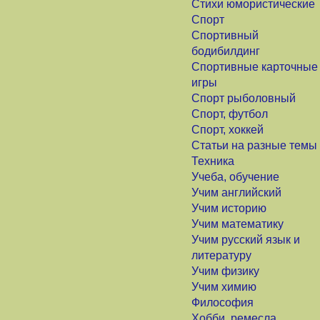
Стихи юмористические
Спорт
Спортивный
бодибилдинг
Спортивные карточные
игры
Спорт рыболовный
Спорт, футбол
Спорт, хоккей
Статьи на разные темы
Техника
Учеба, обучение
Учим английский
Учим историю
Учим математику
Учим русский язык и
литературу
Учим физику
Учим химию
Философия
Хобби, ремесла