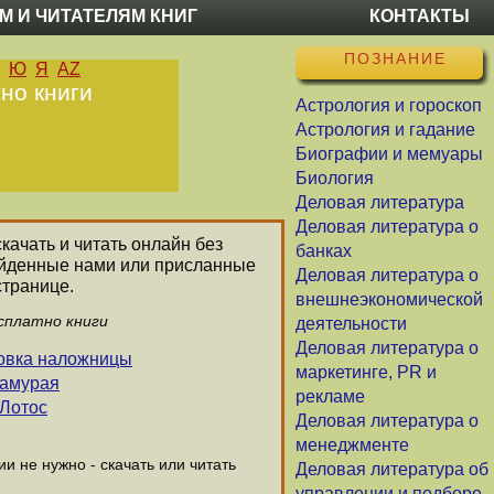
М И ЧИТАТЕЛЯМ КНИГ
КОНТАКТЫ
ПОЗНАНИЕ
Ю
Я
AZ
но книги
Астрология и гороскоп
Астрология и гадание
Биографии и мемуары
Биология
Деловая литература
Деловая литература о
качать и читать онлайн без
банках
найденные нами или присланные
Деловая литература о
странице.
внешнеэкономической
есплатно книги
деятельности
Деловая литература о
ровка наложницы
маркетинге, PR и
самурая
рекламе
 Лотос
Деловая литература о
менеджменте
 не нужно - скачать или читать
Деловая литература об
управлении и подборе