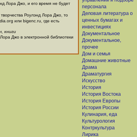
нд Лора Джо, и его время не будет
персонала
Деловая литература о
творчества Роулэнд Лора Джо, то
ценных бумагах и
.org или bigenc.ru, где есть
инвестициях
н, книги
Документальное
 Лора Джо в электронной библиотеки
Документальное,
прочее
Дом и семья
Домашние животные
Драма
Драматургия
Искусство
История
История Востока
История Европы
История России
Кулинария, еда
Культурология
Контркультура
Лирика