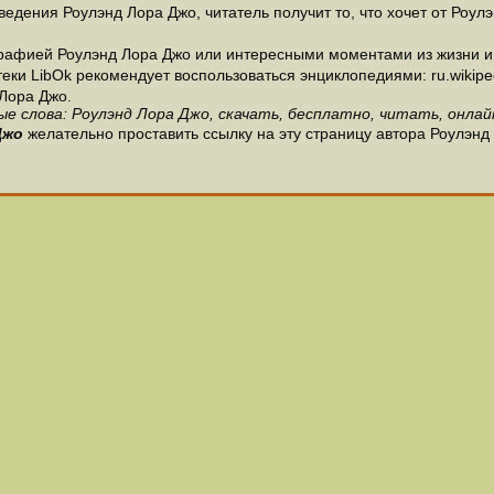
едения Роулэнд Лора Джо, читатель получит то, что хочет от Роулэ
рафией Роулэнд Лора Джо или интересными моментами из жизни и 
и LibOk рекомендует воспользоваться энциклопедиями: ru.wikipedia
Лора Джо.
е слова: Роулэнд Лора Джо, скачать, бесплатно, читать, онлай
Джо
желательно проставить ссылку на эту страницу автора Роулэнд