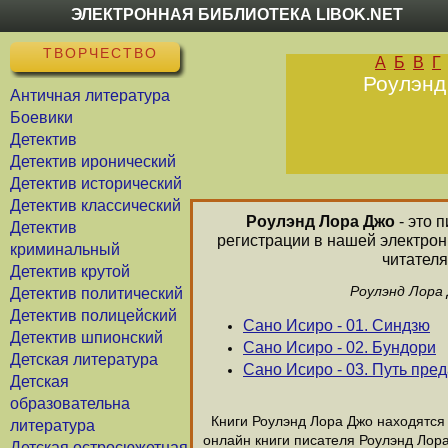
ЭЛЕКТРОННАЯ БИБЛИОТЕКА LIBOK.NET
ТВОРЧЕСТВО
А
Б
В
Г
Роулэнд
Античная литература
Боевики
Детектив
Детектив иронический
Детектив исторический
Детектив классический
Роулэнд Лора Джо
- это 
Детектив
регистрации в нашей электрон
криминальный
читателя
Детектив крутой
Роулэнд Лора 
Детектив политический
Детектив полицейский
Сано Исиро - 01. Синдзю
Детектив шпионский
Сано Исиро - 02. Бундори
Детская литература
Сано Исиро - 03. Путь пре
Детская
образовательна
Книги Роулэнд Лора Джо находятся в
литература
онлайн книги писателя Роулэнд Лор
Детская остросюжетная