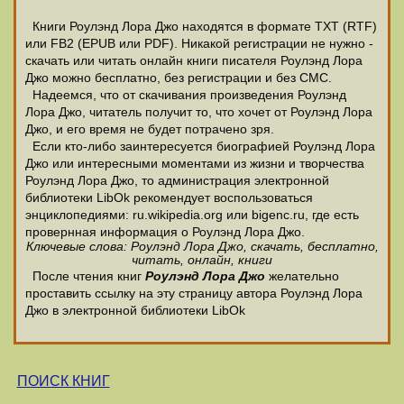
Книги Роулэнд Лора Джо находятся в формате ТХТ (RTF)
или FB2 (EPUB или PDF). Никакой регистрации не нужно -
скачать или читать онлайн книги писателя Роулэнд Лора
Джо можно бесплатно, без регистрации и без СМС.
Надеемся, что от скачивания произведения Роулэнд
Лора Джо, читатель получит то, что хочет от Роулэнд Лора
Джо, и его время не будет потрачено зря.
Если кто-либо заинтересуется биографией Роулэнд Лора
Джо или интересными моментами из жизни и творчества
Роулэнд Лора Джо, то администрация электронной
библиотеки LibOk рекомендует воспользоваться
энциклопедиями: ru.wikipedia.org или bigenc.ru, где есть
провернная информация о Роулэнд Лора Джо.
Ключевые слова: Роулэнд Лора Джо, скачать, бесплатно,
читать, онлайн, книги
После чтения книг
Роулэнд Лора Джо
желательно
проставить ссылку на эту страницу автора Роулэнд Лора
Джо в электронной библиотеки LibOk
ПОИСК КНИГ