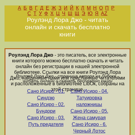
А
Б
В
Г
Д
Е
Ж
З
И
Й
К
Л
М
Н
О
П
Р
С
Т
У
Ф
Х
Ц
Ч
Ш
Щ
Э
Ю
Я
AZ
Роулэнд Лора Джо - читать
онлайн и скачать бесплатно
книги
Роулэнд Лора Джо
- это писатель, все электронные
книги которого можно бесплатно скачать и читать
онлайн без регистрации в нашей электронной
библиотеке. Ссылки на все книги Роулэнд Лора
Роулэнд Лора Джо - страница автора на Либоке -
Джо, найденные нами или присланные читателями
читать онлайн и скачать бесплатно книги
и расположенные в библиотеке LibOk, собраны на
этой странице.
Сано Исиро - 01.
Сано Исиро - 04.
Синдзю
Татуировка
Сано Исиро - 02.
наложницы
Бундори
Сано Исиро - 05.
Сано Исиро - 03.
Жена самурая
Путь предателя
Сано Исиро - 6.
Черный Лотос