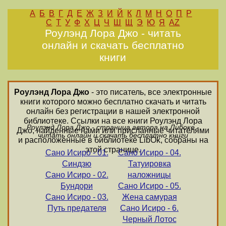
А
Б
В
Г
Д
Е
Ж
З
И
Й
К
Л
М
Н
О
П
Р
С
Т
У
Ф
Х
Ц
Ч
Ш
Щ
Э
Ю
Я
AZ
Роулэнд Лора Джо - читать
онлайн и скачать бесплатно
книги
Роулэнд Лора Джо
- это писатель, все электронные
книги которого можно бесплатно скачать и читать
онлайн без регистрации в нашей электронной
библиотеке. Ссылки на все книги Роулэнд Лора
Роулэнд Лора Джо - страница автора на Либоке -
Джо, найденные нами или присланные читателями
читать онлайн и скачать бесплатно книги
и расположенные в библиотеке LibOk, собраны на
этой странице.
Сано Исиро - 01.
Сано Исиро - 04.
Синдзю
Татуировка
Сано Исиро - 02.
наложницы
Бундори
Сано Исиро - 05.
Сано Исиро - 03.
Жена самурая
Путь предателя
Сано Исиро - 6.
Черный Лотос