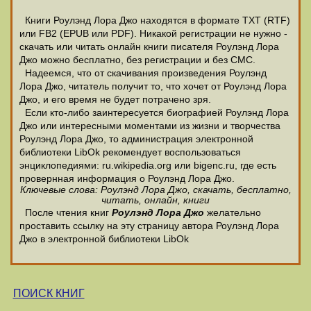
Книги Роулэнд Лора Джо находятся в формате ТХТ (RTF)
или FB2 (EPUB или PDF). Никакой регистрации не нужно -
скачать или читать онлайн книги писателя Роулэнд Лора
Джо можно бесплатно, без регистрации и без СМС.
Надеемся, что от скачивания произведения Роулэнд
Лора Джо, читатель получит то, что хочет от Роулэнд Лора
Джо, и его время не будет потрачено зря.
Если кто-либо заинтересуется биографией Роулэнд Лора
Джо или интересными моментами из жизни и творчества
Роулэнд Лора Джо, то администрация электронной
библиотеки LibOk рекомендует воспользоваться
энциклопедиями: ru.wikipedia.org или bigenc.ru, где есть
провернная информация о Роулэнд Лора Джо.
Ключевые слова: Роулэнд Лора Джо, скачать, бесплатно,
читать, онлайн, книги
После чтения книг
Роулэнд Лора Джо
желательно
проставить ссылку на эту страницу автора Роулэнд Лора
Джо в электронной библиотеки LibOk
ПОИСК КНИГ