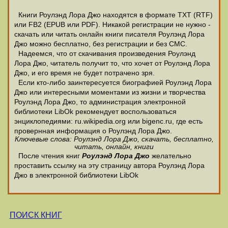
Книги Роулэнд Лора Джо находятся в формате ТХТ (RTF)
или FB2 (EPUB или PDF). Никакой регистрации не нужно -
скачать или читать онлайн книги писателя Роулэнд Лора
Джо можно бесплатно, без регистрации и без СМС.
Надеемся, что от скачивания произведения Роулэнд
Лора Джо, читатель получит то, что хочет от Роулэнд Лора
Джо, и его время не будет потрачено зря.
Если кто-либо заинтересуется биографией Роулэнд Лора
Джо или интересными моментами из жизни и творчества
Роулэнд Лора Джо, то администрация электронной
библиотеки LibOk рекомендует воспользоваться
энциклопедиями: ru.wikipedia.org или bigenc.ru, где есть
провернная информация о Роулэнд Лора Джо.
Ключевые слова: Роулэнд Лора Джо, скачать, бесплатно,
читать, онлайн, книги
После чтения книг
Роулэнд Лора Джо
желательно
проставить ссылку на эту страницу автора Роулэнд Лора
Джо в электронной библиотеки LibOk
ПОИСК КНИГ