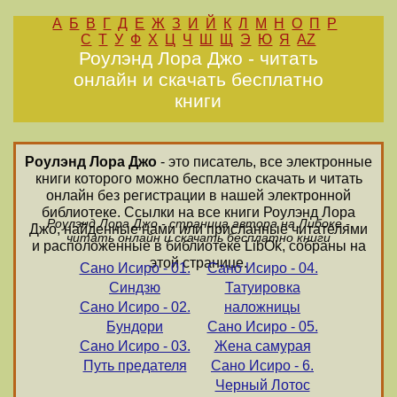
А
Б
В
Г
Д
Е
Ж
З
И
Й
К
Л
М
Н
О
П
Р
С
Т
У
Ф
Х
Ц
Ч
Ш
Щ
Э
Ю
Я
AZ
Роулэнд Лора Джо - читать
онлайн и скачать бесплатно
книги
Роулэнд Лора Джо
- это писатель, все электронные
книги которого можно бесплатно скачать и читать
онлайн без регистрации в нашей электронной
библиотеке. Ссылки на все книги Роулэнд Лора
Роулэнд Лора Джо - страница автора на Либоке -
Джо, найденные нами или присланные читателями
читать онлайн и скачать бесплатно книги
и расположенные в библиотеке LibOk, собраны на
этой странице.
Сано Исиро - 01.
Сано Исиро - 04.
Синдзю
Татуировка
Сано Исиро - 02.
наложницы
Бундори
Сано Исиро - 05.
Сано Исиро - 03.
Жена самурая
Путь предателя
Сано Исиро - 6.
Черный Лотос