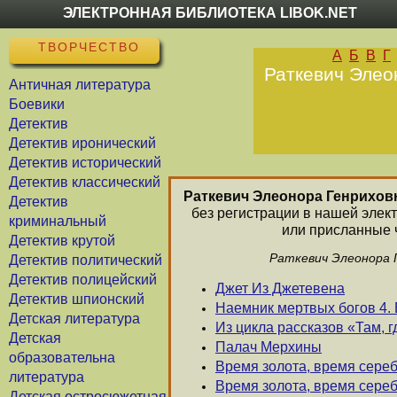
ЭЛЕКТРОННАЯ БИБЛИОТЕКА LIBOK.NET
ТВОРЧЕСТВО
А
Б
В
Г
Раткевич Элеон
Античная литература
Боевики
Детектив
Детектив иронический
Детектив исторический
Детектив классический
Раткевич Элеонора Генрихов
Детектив
без регистрации в нашей элек
криминальный
или присланные 
Детектив крутой
Раткевич Элеонора Г
Детектив политический
Детектив полицейский
Джет Из Джетевена
Детектив шпионский
Наемник мертвых богов 4. 
Детская литература
Из цикла рассказов «Там, г
Детская
Палач Мерхины
образовательна
Время золота, время сереб
литература
Время золота, время сереб
Детская остросюжетная