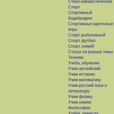
Стихи юмористические
Спорт
Спортивный
бодибилдинг
Спортивные карточные
игры
Спорт рыболовный
Спорт, футбол
Спорт, хоккей
Статьи на разные темы
Техника
Учеба, обучение
Учим английский
Учим историю
Учим математику
Учим русский язык и
литературу
Учим физику
Учим химию
Философия
Хобби, ремесла