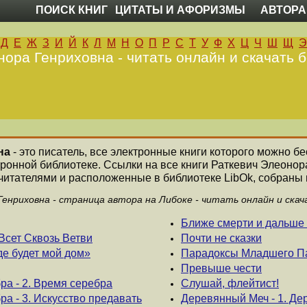
ПОИСК КНИГ
ЦИТАТЫ И АФОРИЗМЫ
АВТОРА
Д
Е
Ж
З
И
Й
К
Л
М
Н
О
П
Р
С
Т
У
Ф
Х
Ц
Ч
Ш
Щ
Э
ора Генриховна - читать онлайн и скачать 
на
- это писатель, все электронные книги которого можно бе
тронной библиотеке. Ссылки на все книги Раткевич Элеоно
читателями и расположенные в библиотеке LibOk, собраны н
енриховна - страница автора на Либоке - читать онлайн и ска
Ближе смерти и дальше 
Всет Сквозь Ветви
Почти не сказки
де будет мой дом»
Парадоксы Младшего П
Превыше чести
ра - 2. Время серебра
Слушай, флейтист!
ра - 3. Искусство предавать
Деревянный Меч - 1. Д