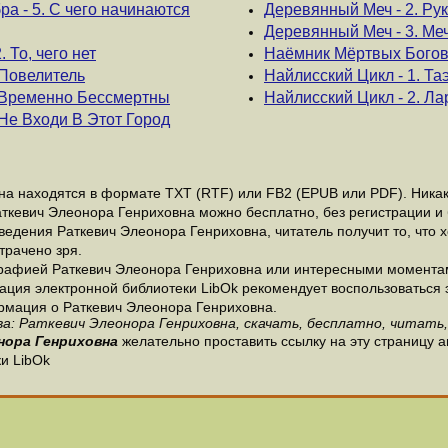
ра - 5. С чего начинаются
Деревянный Меч - 2. Ру
Деревянный Меч - 3. Меч
 То, чего нет
Наёмник Мёртвых Богов -
 Повелитель
Найлисский Цикл - 1. Таэ
 Временно Бессмертны
Найлисский Цикл - 2. Лар
Не Входи В Этот Город
а находятся в формате ТХТ (RTF) или FB2 (EPUB или PDF). Никако
аткевич Элеонора Генриховна можно бесплатно, без регистрации и
едения Раткевич Элеонора Генриховна, читатель получит то, что 
трачено зря.
рафией Раткевич Элеонора Генриховна или интересными моментами
ция электронной библиотеки LibOk рекомендует воспользоваться э
ормация о Раткевич Элеонора Генриховна.
а: Раткевич Элеонора Генриховна, скачать, бесплатно, читать,
нора Генриховна
желательно проставить ссылку на эту страницу 
и LibOk