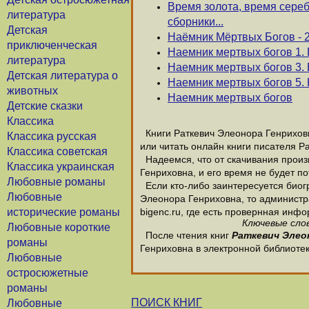
Время золота, время сереб
литература
сборники...
Детская
Наёмник Мёртвых Богов - 2.
приключенческая
Наемник мертвых богов 1.
литература
Наемник мертвых богов 3.
Детская литература о
Наемник мертвых богов 5. 
животных
Наемник мертвых богов
Детские сказки
Классика
Книги Раткевич Элеонора Генриховн
Классика русская
или читать онлайн книги писателя Р
Классика советская
Надеемся, что от скачивания произв
Классика украинская
Генриховна, и его время не будет по
Любовные романы
Если кто-либо заинтересуется биог
Любовные
Элеонора Генриховна, то администра
исторические романы
bigenc.ru, где есть провернная инф
Ключевые слов
Любовные короткие
После чтения книг
Раткевич Элео
романы
Генриховна в электронной библиотек
Любовные
остросюжетные
романы
ПОИСК КНИГ
Любовные