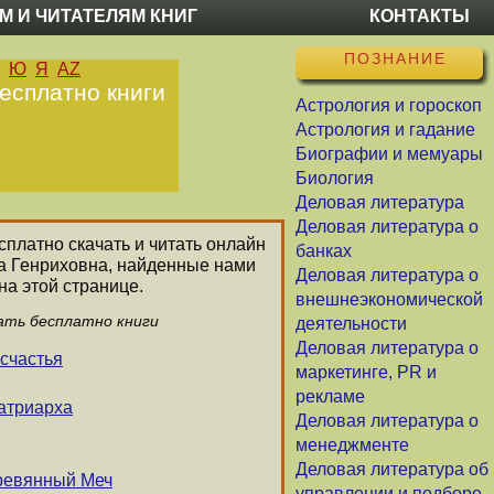
М И ЧИТАТЕЛЯМ КНИГ
КОНТАКТЫ
ПОЗНАНИЕ
Ю
Я
AZ
бесплатно книги
Астрология и гороскоп
Астрология и гадание
Биографии и мемуары
Биология
Деловая литература
Деловая литература о
сплатно скачать и читать онлайн
банках
ра Генриховна, найденные нами
Деловая литература о
а этой странице.
внешнеэкономической
чать бесплатно книги
деятельности
Деловая литература о
счастья
маркетинге, PR и
рекламе
атриарха
Деловая литература о
менеджменте
Деловая литература об
еревянный Меч
управлении и подборе