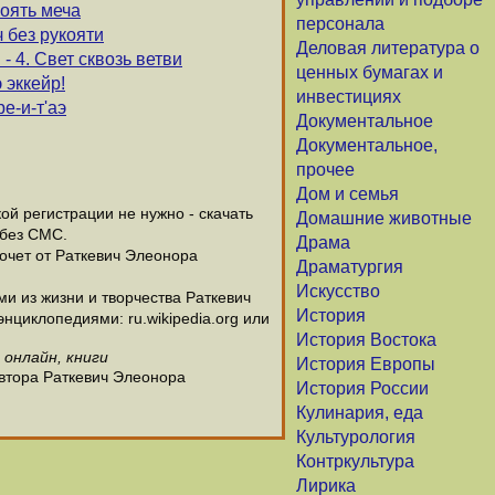
коять меча
персонала
 без рукояти
Деловая литература о
 4. Свет сквозь ветви
ценных бумагах и
 эккейр!
инвестициях
е-и-т'аэ
Документальное
Документальное,
прочее
Дом и семья
й регистрации не нужно - скачать
Домашние животные
 без СМС.
Драма
хочет от Раткевич Элеонора
Драматургия
Искусство
 из жизни и творчества Раткевич
История
нциклопедиями: ru.wikipedia.org или
История Востока
 онлайн, книги
История Европы
автора Раткевич Элеонора
История России
Кулинария, еда
Культурология
Контркультура
Лирика