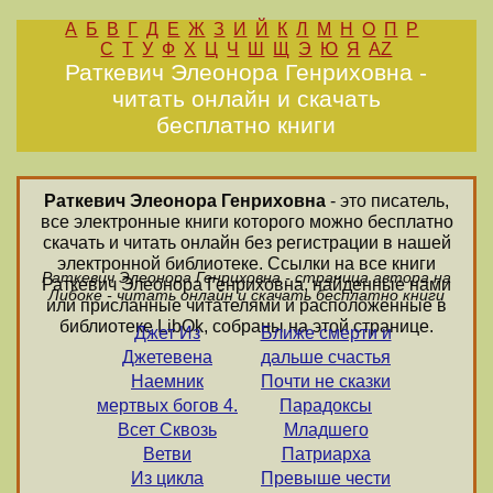
А
Б
В
Г
Д
Е
Ж
З
И
Й
К
Л
М
Н
О
П
Р
С
Т
У
Ф
Х
Ц
Ч
Ш
Щ
Э
Ю
Я
AZ
Раткевич Элеонора Генриховна -
читать онлайн и скачать
бесплатно книги
Раткевич Элеонора Генриховна
- это писатель,
все электронные книги которого можно бесплатно
скачать и читать онлайн без регистрации в нашей
электронной библиотеке. Ссылки на все книги
Раткевич Элеонора Генриховна - страница автора на
Раткевич Элеонора Генриховна, найденные нами
Либоке - читать онлайн и скачать бесплатно книги
или присланные читателями и расположенные в
библиотеке LibOk, собраны на этой странице.
Джет Из
Ближе смерти и
Джетевена
дальше счастья
Наемник
Почти не сказки
мертвых богов 4.
Парадоксы
Всет Сквозь
Младшего
Ветви
Патриарха
Из цикла
Превыше чести