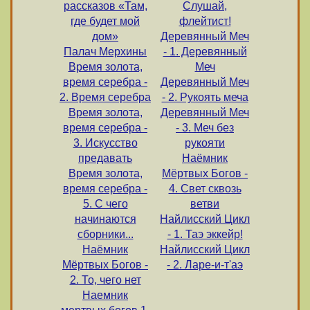
рассказов «Там,
Слушай,
где будет мой
флейтист!
дом»
Деревянный Меч
Палач Мерхины
- 1. Деревянный
Время золота,
Меч
время серебра -
Деревянный Меч
2. Время серебра
- 2. Рукоять меча
Время золота,
Деревянный Меч
время серебра -
- 3. Меч без
3. Искусство
рукояти
предавать
Наёмник
Время золота,
Мёртвых Богов -
время серебра -
4. Свет сквозь
5. С чего
ветви
начинаются
Найлисский Цикл
сборники...
- 1. Таэ эккейр!
Наёмник
Найлисский Цикл
Мёртвых Богов -
- 2. Ларе-и-т'аэ
2. То, чего нет
Наемник