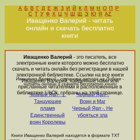
А
Б
В
Г
Д
Е
Ж
З
И
Й
К
Л
М
Н
О
П
Р
С
Т
У
Ф
Х
Ц
Ч
Ш
Щ
Э
Ю
Я
AZ
Иващенко Валерий - читать
онлайн и скачать бесплатно
книги
Иващенко Валерий
- это писатель, все
электронные книги которого можно бесплатно
скачать и читать онлайн без регистрации в нашей
электронной библиотеке. Ссылки на все книги
Иващенко Валерий - страница автора на Либоке -
Иващенко Валерий, найденные нами или
читать онлайн и скачать бесплатно книги
присланные читателями и расположенные в
библиотеке LibOk, собраны на этой странице.
Черный Ярл - 1.
Черный Ярл -.
Танцующее
Воин и Маг
пламя
Черный Ярл -. Не
Единственный
убояться зла
воин Королевы
Книги Иващенко Валерий находятся в формате ТХТ