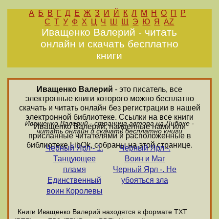
А
Б
В
Г
Д
Е
Ж
З
И
Й
К
Л
М
Н
О
П
Р
С
Т
У
Ф
Х
Ц
Ч
Ш
Щ
Э
Ю
Я
AZ
Иващенко Валерий - читать
онлайн и скачать бесплатно
книги
Иващенко Валерий
- это писатель, все
электронные книги которого можно бесплатно
скачать и читать онлайн без регистрации в нашей
электронной библиотеке. Ссылки на все книги
Иващенко Валерий - страница автора на Либоке -
Иващенко Валерий, найденные нами или
читать онлайн и скачать бесплатно книги
присланные читателями и расположенные в
библиотеке LibOk, собраны на этой странице.
Черный Ярл - 1.
Черный Ярл -.
Танцующее
Воин и Маг
пламя
Черный Ярл -. Не
Единственный
убояться зла
воин Королевы
Книги Иващенко Валерий находятся в формате ТХТ