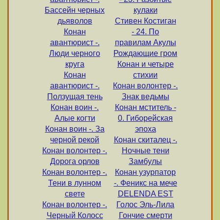
Бассейн черных
кулаки
дьяволов
Стивен Костиган
Конан
- 24. По
авантюрист -.
правилам Акулы
Люди черного
Рождающие гром
круга
Конан и четыре
Конан
стихии
авантюрист -.
Конан волонтер -.
Ползущая тень
Знак ведьмы
Конан воин -.
Конан мститель -
Алые когти
0. Гиборейская
Конан воин -. За
эпоха
черной рекой
Конан скиталец -.
Конан волонтер -.
Ночные тени
Дорога орлов
Замбулы
Конан волонтер -.
Конан узурпатор
Тени в лунном
-. Феникс на мече
свете
DELENDA EST
Конан волонтер -.
Голос Эль-Лила
Черный Колосс
Гончие смерти