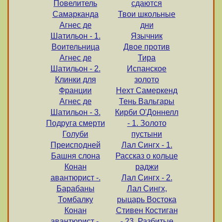
Повелитель
сдаются
Самарканда
Твои школьные
Агнес де
дни
Шатильон - 1.
Язычник
Воительница
Двое против
Агнес де
Тира
Шатильон - 2.
Испанское
Клинки для
золото
Франции
Нехт Самеркенд
Агнес де
Тень Вальгары
Шатильон - 3.
Кирби О'Доннелл
Подруга смерти
- 1. Золото
Голуби
пустыни
Преисподней
Лал Сингх - 1.
Башня слона
Рассказ о кольце
Конан
раджи
авантюрист -.
Лал Сингх - 2.
Барабаны
Лал Сингх,
Томбалку
рыцарь Востока
Конан
Стивен Костиган
авантюрист -.
- 23. Разбитые