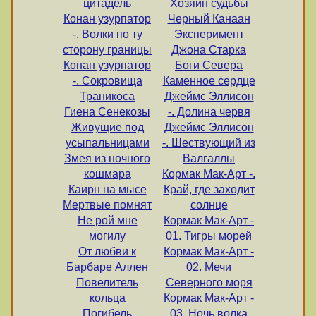
цитадель
Хозяин судьбы
Конан узурпатор
Черный Канаан
-. Волки по ту
Эксперимент
сторону границы
Джона Старка
Конан узурпатор
Боги Севера
-. Сокровища
Каменное сердце
Траникоса
Джеймс Эллисон
Гиена Сенекозы
-. Долина червя
Живущие под
Джеймс Эллисон
усыпальницами
-. Шествующий из
Змея из ночного
Валгаллы
кошмара
Кормак Мак-Арт -.
Каирн на мысе
Край, где заходит
Мертвые помнят
солнце
Не рой мне
Кормак Мак-Арт -
могилу
01. Тигры морей
От любви к
Кормак Мак-Арт -
Барбаре Аллен
02. Мечи
Повелитель
Северного моря
кольца
Кормак Мак-Арт -
Погибель
03. Ночь волка