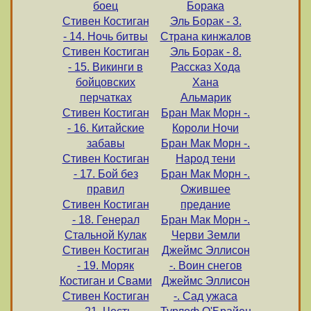
боец
Борака
Стивен Костиган
Эль Борак - 3.
- 14. Ночь битвы
Страна кинжалов
Стивен Костиган
Эль Борак - 8.
- 15. Викинги в
Рассказ Хода
бойцовских
Хана
перчатках
Альмарик
Стивен Костиган
Бран Мак Морн -.
- 16. Китайские
Короли Ночи
забавы
Бран Мак Морн -.
Стивен Костиган
Народ тени
- 17. Бой без
Бран Мак Морн -.
правил
Ожившее
Стивен Костиган
предание
- 18. Генерал
Бран Мак Морн -.
Стальной Кулак
Черви Земли
Стивен Костиган
Джеймс Эллисон
- 19. Моряк
-. Воин снегов
Костиган и Свами
Джеймс Эллисон
Стивен Костиган
-. Сад ужаса