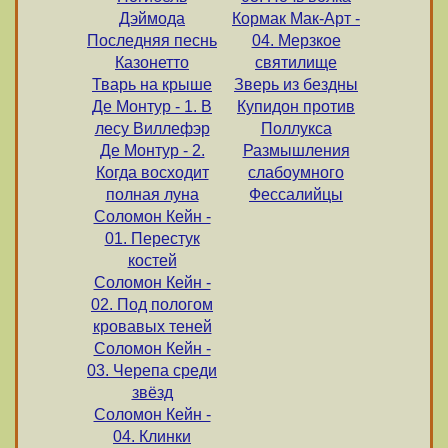
Дэймода
Кормак Мак-Арт -
Последняя песнь
04. Мерзкое
Казонетто
святилище
Тварь на крыше
Зверь из бездны
Де Монтур - 1. В
Купидон против
лесу Виллефэр
Поллукса
Де Монтур - 2.
Размышления
Когда восходит
слабоумного
полная луна
Фессалийцы
Соломон Кейн -
01. Перестук
костей
Соломон Кейн -
02. Под пологом
кровавых теней
Соломон Кейн -
03. Черепа среди
звёзд
Соломон Кейн -
04. Клинки