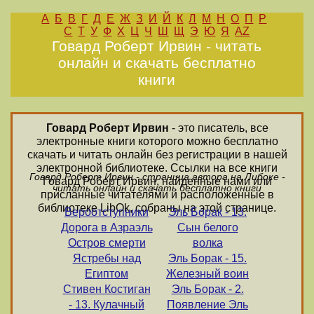
А
Б
В
Г
Д
Е
Ж
З
И
Й
К
Л
М
Н
О
П
Р
С
Т
У
Ф
Х
Ц
Ч
Ш
Щ
Э
Ю
Я
AZ
Говард Роберт Ирвин - читать
онлайн и скачать бесплатно
книги
Говард Роберт Ирвин
- это писатель, все
электронные книги которого можно бесплатно
скачать и читать онлайн без регистрации в нашей
электронной библиотеке. Ссылки на все книги
Говард Роберт Ирвин - страница автора на Либоке -
Говард Роберт Ирвин, найденные нами или
читать онлайн и скачать бесплатно книги
присланные читателями и расположенные в
библиотеке LibOk, собраны на этой странице.
Вероотступники
Эль Борак - 13.
Дорога в Азраэль
Сын белого
Остров смерти
волка
Ястребы над
Эль Борак - 15.
Египтом
Железный воин
Стивен Костиган
Эль Борак - 2.
- 13. Кулачный
Появление Эль