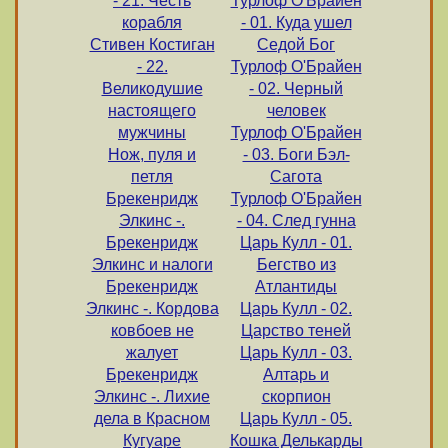
- 21. Честь
Турлоф О'Брайен
корабля
- 01. Куда ушел
Стивен Костиган
Седой Бог
- 22.
Турлоф О'Брайен
Великодушие
- 02. Черный
настоящего
человек
мужчины
Турлоф О'Брайен
Нож, пуля и
- 03. Боги Бэл-
петля
Сагота
Брекенридж
Турлоф О'Брайен
Элкинс -.
- 04. След гунна
Брекенридж
Царь Кулл - 01.
Элкинс и налоги
Бегство из
Брекенридж
Атлантиды
Элкинс -. Кордова
Царь Кулл - 02.
ковбоев не
Царство теней
жалует
Царь Кулл - 03.
Брекенридж
Алтарь и
Элкинс -. Лихие
скорпион
дела в Красном
Царь Кулл - 05.
Кугуаре
Кошка Делькарды