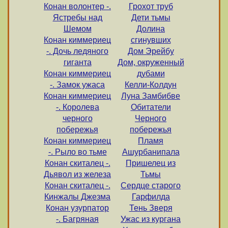
Конан волонтер -.
Грохот труб
Ястребы над
Дети тьмы
Шемом
Долина
Конан киммериец
сгинувших
-. Дочь ледяного
Дом Эрейбу
гиганта
Дом, окруженный
Конан киммериец
дубами
-. Замок ужаса
Келли-Колдун
Конан киммериец
Луна Замбибве
-. Королева
Обитатели
черного
Черного
побережья
побережья
Конан киммериец
Пламя
-. Рыло во тьме
Ашурбанипала
Конан скиталец -.
Пришелец из
Дьявол из железа
Тьмы
Конан скиталец -.
Сердце старого
Кинжалы Джезма
Гарфилда
Конан узурпатор
Тень Зверя
-. Багряная
Ужас из кургана