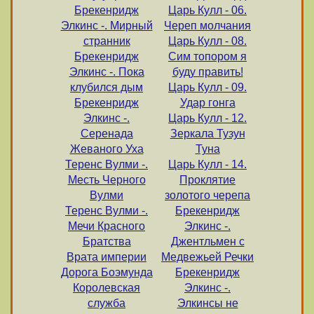
Брекенридж
Царь Кулл - 06.
Элкинс -. Мирный
Череп молчания
странник
Царь Кулл - 08.
Брекенридж
Сим топором я
Элкинс -. Пока
буду править!
клубился дым
Царь Кулл - 09.
Брекенридж
Удар гонга
Элкинс -.
Царь Кулл - 12.
Серенада
Зеркала Тузун
Жеваного Уха
Туна
Теренс Вулми -.
Царь Кулл - 14.
Месть Черного
Проклятие
Вулми
золотого черепа
Теренс Вулми -.
Брекенридж
Мечи Красного
Элкинс -.
Братства
Джентльмен с
Врата империи
Медвежьей Речки
Дорога Боэмунда
Брекенридж
Королевская
Элкинс -.
служба
Элкинсы не