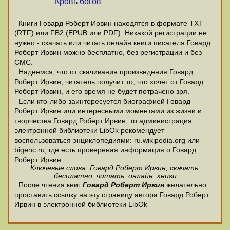
Кровь богов
Книги Говард Роберт Ирвин находятся в формате ТХТ
(RTF) или FB2 (EPUB или PDF). Никакой регистрации не
нужно - скачать или читать онлайн книги писателя Говард
Роберт Ирвин можно бесплатно, без регистрации и без
СМС.
Надеемся, что от скачивания произведения Говард
Роберт Ирвин, читатель получит то, что хочет от Говард
Роберт Ирвин, и его время не будет потрачено зря.
Если кто-либо заинтересуется биографией Говард
Роберт Ирвин или интересными моментами из жизни и
творчества Говард Роберт Ирвин, то администрация
электронной библиотеки LibOk рекомендует
воспользоваться энциклопедиями: ru.wikipedia.org или
bigenc.ru, где есть провернная информация о Говард
Роберт Ирвин.
Ключевые слова: Говард Роберт Ирвин, скачать,
бесплатно, читать, онлайн, книги
После чтения книг
Говард Роберт Ирвин
желательно
проставить ссылку на эту страницу автора Говард Роберт
Ирвин в электронной библиотеки LibOk