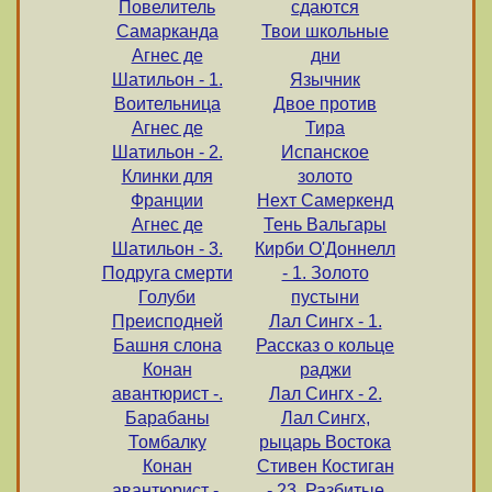
Повелитель
сдаются
Самарканда
Твои школьные
Агнес де
дни
Шатильон - 1.
Язычник
Воительница
Двое против
Агнес де
Тира
Шатильон - 2.
Испанское
Клинки для
золото
Франции
Нехт Самеркенд
Агнес де
Тень Вальгары
Шатильон - 3.
Кирби О'Доннелл
Подруга смерти
- 1. Золото
Голуби
пустыни
Преисподней
Лал Сингх - 1.
Башня слона
Рассказ о кольце
Конан
раджи
авантюрист -.
Лал Сингх - 2.
Барабаны
Лал Сингх,
Томбалку
рыцарь Востока
Конан
Стивен Костиган
авантюрист -.
- 23. Разбитые