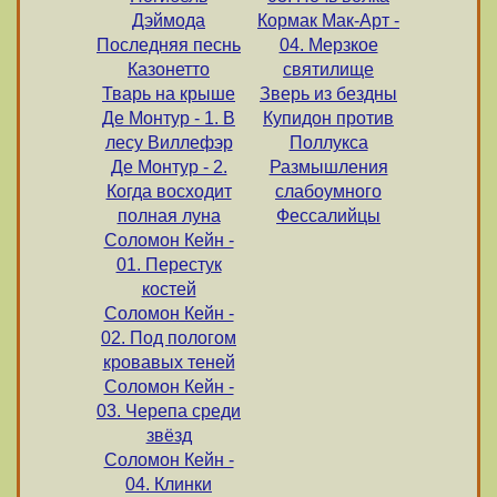
Дэймода
Кормак Мак-Арт -
Последняя песнь
04. Мерзкое
Казонетто
святилище
Тварь на крыше
Зверь из бездны
Де Монтур - 1. В
Купидон против
лесу Виллефэр
Поллукса
Де Монтур - 2.
Размышления
Когда восходит
слабоумного
полная луна
Фессалийцы
Соломон Кейн -
01. Перестук
костей
Соломон Кейн -
02. Под пологом
кровавых теней
Соломон Кейн -
03. Черепа среди
звёзд
Соломон Кейн -
04. Клинки