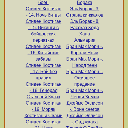
боец
Борака
Стивен Костиган
Эль Борак - 3.
- 14. Ночь битвы
Страна кинжалов
Стивен Костиган
Эль Борак - 8.
- 15. Викинги в
Рассказ Хода
бойцовских
Хана
перчатках
Альмарик
Стивен Костиган
Бран Мак Морн -.
- 16. Китайские
Короли Ночи
забавы
Бран Мак Морн -.
Стивен Костиган
Народ тени
- 17. Бой без
Бран Мак Морн -.
правил
Ожившее
Стивен Костиган
предание
- 18. Генерал
Бран Мак Морн -.
Стальной Кулак
Черви Земли
Стивен Костиган
Джеймс Эллисон
- 19. Моряк
-. Воин снегов
Костиган и Свами
Джеймс Эллисон
Стивен Костиган
-. Сад ужаса