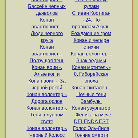
Бассейн черных
кулаки
дьяволов
Стивен Костиган
Конан
- 24. По
авантюрист -.
правилам Акулы
Люди черного
Рождающие гром
круга
Конан и четыре
Конан
стихии
авантюрист -.
Конан волонтер -.
Ползущая тень
Знак ведьмы
Конан воин -.
Конан мститель -
Алые когти
0. Гиборейская
Конан воин -. За
эпоха
черной рекой
Конан скиталец -.
Конан волонтер -.
Ночные тени
Дорога орлов
Замбулы
Конан волонтер -.
Конан узурпатор
Тени в лунном
-. Феникс на мече
свете
DELENDA EST
Конан волонтер -.
Голос Эль-Лила
Черный Колосс
Гончие смерти