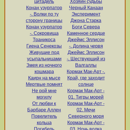
цитадель
Хозяин судьбы
Конан узурпатор
Черный Канаан
-. Волки по ту
Эксперимент
сторону границы
Джона Старка
Конан узурпатор
Боги Севера
-. Сокровища
Каменное сердце
Траникоса
Джеймс Эллисон
Гиена Сенекозы
-. Долина червя
Живущие под
Джеймс Эллисон
усыпальницами
-. Шествующий из
Змея из ночного
Валгаллы
кошмара
Кормак Мак-Арт -.
Каирн на мысе
Край, где заходит
Мертвые помнят
солнце
Не рой мне
Кормак Мак-Арт -
могилу
01. Тигры морей
От любви к
Кормак Мак-Арт -
Барбаре Аллен
02. Мечи
Повелитель
Северного моря
кольца
Кормак Мак-Арт -
Погибель
03. Ночь волка