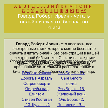
А
Б
В
Г
Д
Е
Ж
З
И
Й
К
Л
М
Н
О
П
Р
С
Т
У
Ф
Х
Ц
Ч
Ш
Щ
Э
Ю
Я
AZ
Говард Роберт Ирвин - читать
онлайн и скачать бесплатно
книги
Говард Роберт Ирвин
- это писатель, все
электронные книги которого можно бесплатно
скачать и читать онлайн без регистрации в нашей
электронной библиотеке. Ссылки на все книги
Говард Роберт Ирвин - страница автора на Либоке -
Говард Роберт Ирвин, найденные нами или
читать онлайн и скачать бесплатно книги
присланные читателями и расположенные в
библиотеке LibOk, собраны на этой странице.
Вероотступники
Эль Борак - 13.
Дорога в Азраэль
Сын белого
Остров смерти
волка
Ястребы над
Эль Борак - 15.
Египтом
Железный воин
Стивен Костиган
Эль Борак - 2.
- 13. Кулачный
Появление Эль