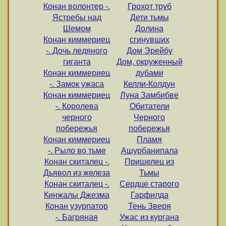
Конан волонтер -.
Грохот труб
Ястребы над
Дети тьмы
Шемом
Долина
Конан киммериец
сгинувших
-. Дочь ледяного
Дом Эрейбу
гиганта
Дом, окруженный
Конан киммериец
дубами
-. Замок ужаса
Келли-Колдун
Конан киммериец
Луна Замбибве
-. Королева
Обитатели
черного
Черного
побережья
побережья
Конан киммериец
Пламя
-. Рыло во тьме
Ашурбанипала
Конан скиталец -.
Пришелец из
Дьявол из железа
Тьмы
Конан скиталец -.
Сердце старого
Кинжалы Джезма
Гарфилда
Конан узурпатор
Тень Зверя
-. Багряная
Ужас из кургана