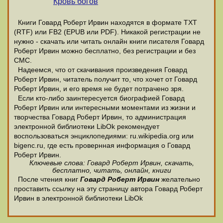
Кровь богов
Книги Говард Роберт Ирвин находятся в формате ТХТ
(RTF) или FB2 (EPUB или PDF). Никакой регистрации не
нужно - скачать или читать онлайн книги писателя Говард
Роберт Ирвин можно бесплатно, без регистрации и без
СМС.
Надеемся, что от скачивания произведения Говард
Роберт Ирвин, читатель получит то, что хочет от Говард
Роберт Ирвин, и его время не будет потрачено зря.
Если кто-либо заинтересуется биографией Говард
Роберт Ирвин или интересными моментами из жизни и
творчества Говард Роберт Ирвин, то администрация
электронной библиотеки LibOk рекомендует
воспользоваться энциклопедиями: ru.wikipedia.org или
bigenc.ru, где есть провернная информация о Говард
Роберт Ирвин.
Ключевые слова: Говард Роберт Ирвин, скачать,
бесплатно, читать, онлайн, книги
После чтения книг
Говард Роберт Ирвин
желательно
проставить ссылку на эту страницу автора Говард Роберт
Ирвин в электронной библиотеки LibOk