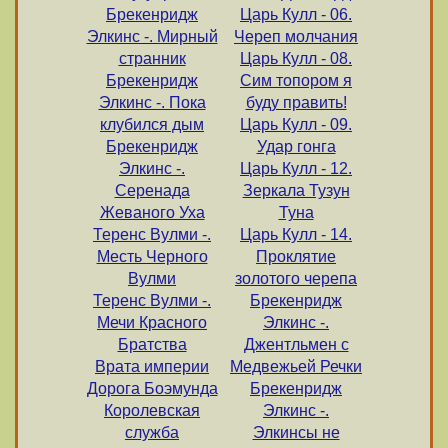
Брекенридж
Царь Кулл - 06.
Элкинс -. Мирный
Череп молчания
странник
Царь Кулл - 08.
Брекенридж
Сим топором я
Элкинс -. Пока
буду править!
клубился дым
Царь Кулл - 09.
Брекенридж
Удар гонга
Элкинс -.
Царь Кулл - 12.
Серенада
Зеркала Тузун
Жеваного Уха
Туна
Теренс Вулми -.
Царь Кулл - 14.
Месть Черного
Проклятие
Вулми
золотого черепа
Теренс Вулми -.
Брекенридж
Мечи Красного
Элкинс -.
Братства
Джентльмен с
Врата империи
Медвежьей Речки
Дорога Боэмунда
Брекенридж
Королевская
Элкинс -.
служба
Элкинсы не