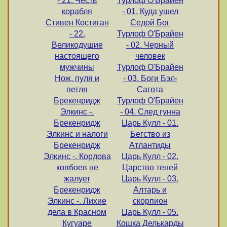
- 21. Честь
Турлоф О'Брайен
корабля
- 01. Куда ушел
Стивен Костиган
Седой Бог
- 22.
Турлоф О'Брайен
Великодушие
- 02. Черный
настоящего
человек
мужчины
Турлоф О'Брайен
Нож, пуля и
- 03. Боги Бэл-
петля
Сагота
Брекенридж
Турлоф О'Брайен
Элкинс -.
- 04. След гунна
Брекенридж
Царь Кулл - 01.
Элкинс и налоги
Бегство из
Брекенридж
Атлантиды
Элкинс -. Кордова
Царь Кулл - 02.
ковбоев не
Царство теней
жалует
Царь Кулл - 03.
Брекенридж
Алтарь и
Элкинс -. Лихие
скорпион
дела в Красном
Царь Кулл - 05.
Кугуаре
Кошка Делькарды