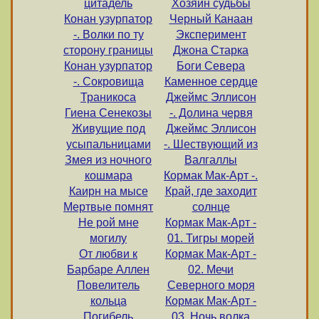
цитадель
Хозяин судьбы
Конан узурпатор
Черный Канаан
-. Волки по ту
Эксперимент
сторону границы
Джона Старка
Конан узурпатор
Боги Севера
-. Сокровища
Каменное сердце
Траникоса
Джеймс Эллисон
Гиена Сенекозы
-. Долина червя
Живущие под
Джеймс Эллисон
усыпальницами
-. Шествующий из
Змея из ночного
Валгаллы
кошмара
Кормак Мак-Арт -.
Каирн на мысе
Край, где заходит
Мертвые помнят
солнце
Не рой мне
Кормак Мак-Арт -
могилу
01. Тигры морей
От любви к
Кормак Мак-Арт -
Барбаре Аллен
02. Мечи
Повелитель
Северного моря
кольца
Кормак Мак-Арт -
Погибель
03. Ночь волка