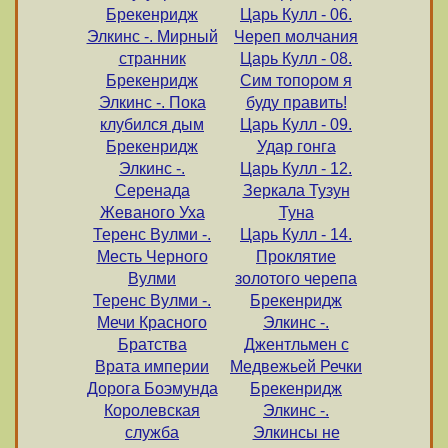
Брекенридж
Царь Кулл - 06.
Элкинс -. Мирный
Череп молчания
странник
Царь Кулл - 08.
Брекенридж
Сим топором я
Элкинс -. Пока
буду править!
клубился дым
Царь Кулл - 09.
Брекенридж
Удар гонга
Элкинс -.
Царь Кулл - 12.
Серенада
Зеркала Тузун
Жеваного Уха
Туна
Теренс Вулми -.
Царь Кулл - 14.
Месть Черного
Проклятие
Вулми
золотого черепа
Теренс Вулми -.
Брекенридж
Мечи Красного
Элкинс -.
Братства
Джентльмен с
Врата империи
Медвежьей Речки
Дорога Боэмунда
Брекенридж
Королевская
Элкинс -.
служба
Элкинсы не