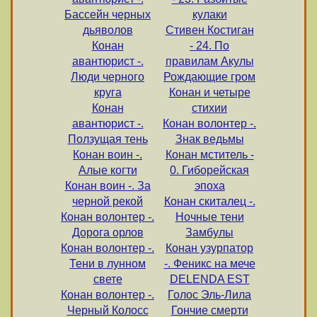
Бассейн черных
кулаки
дьяволов
Стивен Костиган
Конан
- 24. По
авантюрист -.
правилам Акулы
Люди черного
Рождающие гром
круга
Конан и четыре
Конан
стихии
авантюрист -.
Конан волонтер -.
Ползущая тень
Знак ведьмы
Конан воин -.
Конан мститель -
Алые когти
0. Гиборейская
Конан воин -. За
эпоха
черной рекой
Конан скиталец -.
Конан волонтер -.
Ночные тени
Дорога орлов
Замбулы
Конан волонтер -.
Конан узурпатор
Тени в лунном
-. Феникс на мече
свете
DELENDA EST
Конан волонтер -.
Голос Эль-Лила
Черный Колосс
Гончие смерти