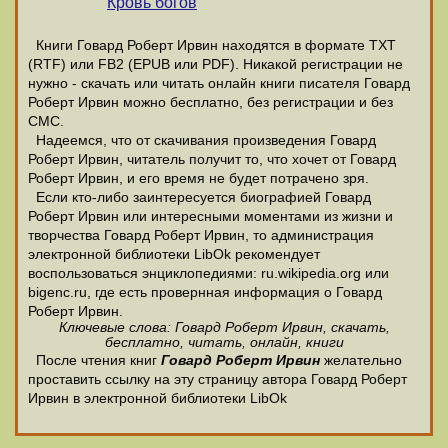
Кровь богов
Книги Говард Роберт Ирвин находятся в формате ТХТ
(RTF) или FB2 (EPUB или PDF). Никакой регистрации не
нужно - скачать или читать онлайн книги писателя Говард
Роберт Ирвин можно бесплатно, без регистрации и без
СМС.
Надеемся, что от скачивания произведения Говард
Роберт Ирвин, читатель получит то, что хочет от Говард
Роберт Ирвин, и его время не будет потрачено зря.
Если кто-либо заинтересуется биографией Говард
Роберт Ирвин или интересными моментами из жизни и
творчества Говард Роберт Ирвин, то администрация
электронной библиотеки LibOk рекомендует
воспользоваться энциклопедиями: ru.wikipedia.org или
bigenc.ru, где есть провернная информация о Говард
Роберт Ирвин.
Ключевые слова: Говард Роберт Ирвин, скачать,
бесплатно, читать, онлайн, книги
После чтения книг
Говард Роберт Ирвин
желательно
проставить ссылку на эту страницу автора Говард Роберт
Ирвин в электронной библиотеки LibOk