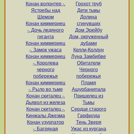
Конан волонтер -.
Грохот труб
Ястребы над
Дети тьмы
Шемом
Долина
Конан киммериец
сгинувших
-. Дочь ледяного
Дом Эрейбу
гиганта
Дом, окруженный
Конан киммериец
дубами
-. Замок ужаса
Келли-Колдун
Конан киммериец
Луна Замбибве
-. Королева
Обитатели
черного
Черного
побережья
побережья
Конан киммериец
Пламя
-. Рыло во тьме
Ашурбанипала
Конан скиталец -.
Пришелец из
Дьявол из железа
Тьмы
Конан скиталец -.
Сердце старого
Кинжалы Джезма
Гарфилда
Конан узурпатор
Тень Зверя
-. Багряная
Ужас из кургана