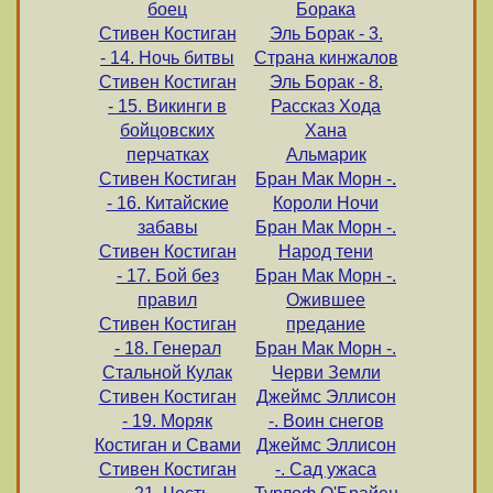
боец
Борака
Стивен Костиган
Эль Борак - 3.
- 14. Ночь битвы
Страна кинжалов
Стивен Костиган
Эль Борак - 8.
- 15. Викинги в
Рассказ Хода
бойцовских
Хана
перчатках
Альмарик
Стивен Костиган
Бран Мак Морн -.
- 16. Китайские
Короли Ночи
забавы
Бран Мак Морн -.
Стивен Костиган
Народ тени
- 17. Бой без
Бран Мак Морн -.
правил
Ожившее
Стивен Костиган
предание
- 18. Генерал
Бран Мак Морн -.
Стальной Кулак
Черви Земли
Стивен Костиган
Джеймс Эллисон
- 19. Моряк
-. Воин снегов
Костиган и Свами
Джеймс Эллисон
Стивен Костиган
-. Сад ужаса