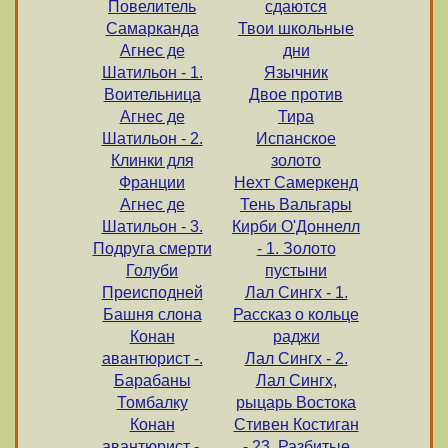
Повелитель
сдаются
Самарканда
Твои школьные
Агнес де
дни
Шатильон - 1.
Язычник
Воительница
Двое против
Агнес де
Тира
Шатильон - 2.
Испанское
Клинки для
золото
Франции
Нехт Самеркенд
Агнес де
Тень Вальгары
Шатильон - 3.
Кирби О'Доннелл
Подруга смерти
- 1. Золото
Голуби
пустыни
Преисподней
Лал Сингх - 1.
Башня слона
Рассказ о кольце
Конан
раджи
авантюрист -.
Лал Сингх - 2.
Барабаны
Лал Сингх,
Томбалку
рыцарь Востока
Конан
Стивен Костиган
авантюрист -.
- 23. Разбитые