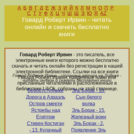
А
Б
В
Г
Д
Е
Ж
З
И
Й
К
Л
М
Н
О
П
Р
С
Т
У
Ф
Х
Ц
Ч
Ш
Щ
Э
Ю
Я
AZ
Говард Роберт Ирвин - читать
онлайн и скачать бесплатно
книги
Говард Роберт Ирвин
- это писатель, все
электронные книги которого можно бесплатно
скачать и читать онлайн без регистрации в нашей
электронной библиотеке. Ссылки на все книги
Говард Роберт Ирвин - страница автора на Либоке -
Говард Роберт Ирвин, найденные нами или
читать онлайн и скачать бесплатно книги
присланные читателями и расположенные в
библиотеке LibOk, собраны на этой странице.
Вероотступники
Эль Борак - 13.
Дорога в Азраэль
Сын белого
Остров смерти
волка
Ястребы над
Эль Борак - 15.
Египтом
Железный воин
Стивен Костиган
Эль Борак - 2.
- 13. Кулачный
Появление Эль