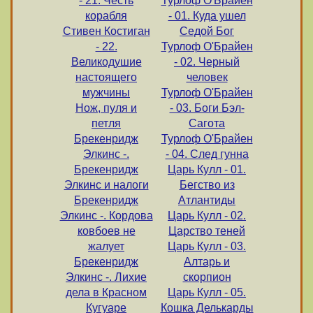
- 21. Честь
Турлоф О'Брайен
корабля
- 01. Куда ушел
Стивен Костиган
Седой Бог
- 22.
Турлоф О'Брайен
Великодушие
- 02. Черный
настоящего
человек
мужчины
Турлоф О'Брайен
Нож, пуля и
- 03. Боги Бэл-
петля
Сагота
Брекенридж
Турлоф О'Брайен
Элкинс -.
- 04. След гунна
Брекенридж
Царь Кулл - 01.
Элкинс и налоги
Бегство из
Брекенридж
Атлантиды
Элкинс -. Кордова
Царь Кулл - 02.
ковбоев не
Царство теней
жалует
Царь Кулл - 03.
Брекенридж
Алтарь и
Элкинс -. Лихие
скорпион
дела в Красном
Царь Кулл - 05.
Кугуаре
Кошка Делькарды