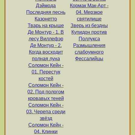
Дэймода
Кормак Мак-Арт -
Последняя песнь
04. Мерзкое
Казонетто
святилище
Тварь на крыше
Зверь из бездны
Де Монтур - 1. В
Купидон против
лесу Виллефэр
Поллукса
Де Монтур - 2.
Размышления
Когда восходит
слабоумного
полная луна
Фессалийцы
Соломон Кейн -
01. Перестук
костей
Соломон Кейн -
02. Под пологом
кровавых теней
Соломон Кейн -
03. Черепа среди
звёзд
Соломон Кейн -
04. Клинки