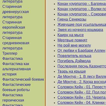
литература
Конан узурпатор -. Багрян
Старинная
Конан узурпатор -. Волки п
древнерусская
Конан узурпатор -. Сокров
литература
Гиена Сенекозы
Старинная
Живущие под усыпальниц
европейская
Змея из ночного кошмара
литература
Каирн на мысе
Старинная
Мертвые помнят
средневековая
Не рой мне могилу
литература
От любви к Барбаре Аллен
Триллер
Повелитель кольца
Фантастика
Погибель Дэймода
Фантастика как
Последняя песнь Казонетт
альтернативная
Тварь на крыше
история
Де Монтур - 1. В лесу Вил
Фантастический боевик
Де Монтур - 2. Когда восхо
Фантастические
Соломон Кейн - 01. Перест
боевые роботы
Соломон Кейн - 02. Под по
Фантастика
Соломон Кейн - 03. Черепа
героическая
Соломон Кейн - 04. Клинки
Фантастика