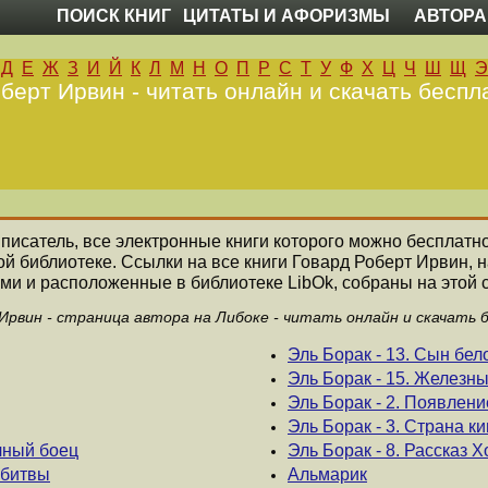
ПОИСК КНИГ
ЦИТАТЫ И АФОРИЗМЫ
АВТОРА
Д
Е
Ж
З
И
Й
К
Л
М
Н
О
П
Р
С
Т
У
Ф
Х
Ц
Ч
Ш
Щ
Э
берт Ирвин - читать онлайн и скачать беспл
 писатель, все электронные книги которого можно бесплатно
ой библиотеке. Ссылки на все книги Говард Роберт Ирвин,
ми и расположенные в библиотеке LibOk, собраны на этой 
Ирвин - страница автора на Либоке - читать онлайн и скачать 
Эль Борак - 13. Сын бел
Эль Борак - 15. Железн
Эль Борак - 2. Появлен
Эль Борак - 3. Страна к
ачный боец
Эль Борак - 8. Рассказ 
 битвы
Альмарик