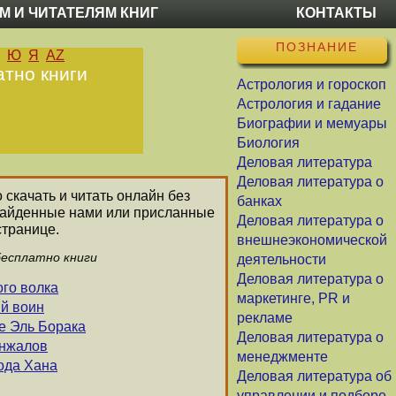
М И ЧИТАТЕЛЯМ КНИГ
КОНТАКТЫ
ПОЗНАНИЕ
Ю
Я
AZ
атно книги
Астрология и гороскоп
Астрология и гадание
Биографии и мемуары
Биология
Деловая литература
Деловая литература о
 скачать и читать онлайн без
банках
 найденные нами или присланные
Деловая литература о
странице.
внешнеэкономической
бесплатно книги
деятельности
Деловая литература о
ого волка
маркетинге, PR и
ый воин
рекламе
ие Эль Борака
Деловая литература о
инжалов
менеджменте
Хода Хана
Деловая литература об
управлении и подборе