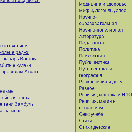
лкинсы не сдаются
Медицина и здоровье
Мифы, легенды, эпос
Научно-
образовательная
Научно-популярная
литература
Педагогика
лото пустыни
Политика
о кольце раджи
Психология
х, рыцарь Востока
Публицистика
азбитые кулаки
Путешествия и
По правилам Акулы
география
Развлечения и досуг
Разное
 ведьмы
Религия, мистика и НЛО
орейская эпоха
Религия, магия и
ые тени Замбулы
оккультизм
кс на мече
Секс учеба
Стихи
Стихи детские