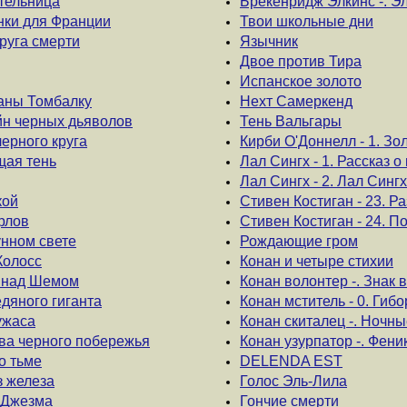
ительница
Брекенридж Элкинс -. Э
инки для Франции
Твои школьные дни
друга смерти
Язычник
Двое против Тира
Испанское золото
баны Томбалку
Нехт Самеркенд
йн черных дьяволов
Тень Вальгары
черного круга
Кирби О'Доннелл - 1. Зо
щая тень
Лал Сингх - 1. Рассказ 
Лал Сингх - 2. Лал Синг
кой
Стивен Костиган - 23. Р
орлов
Стивен Костиган - 24. 
унном свете
Рождающие гром
Колосс
Конан и четыре стихии
ы над Шемом
Конан волонтер -. Знак
едяного гиганта
Конан мститель - 0. Гиб
ужаса
Конан скиталец -. Ночн
ева черного побережья
Конан узурпатор -. Фени
о тьме
DELENDA EST
з железа
Голос Эль-Лила
ы Джезма
Гончие смерти