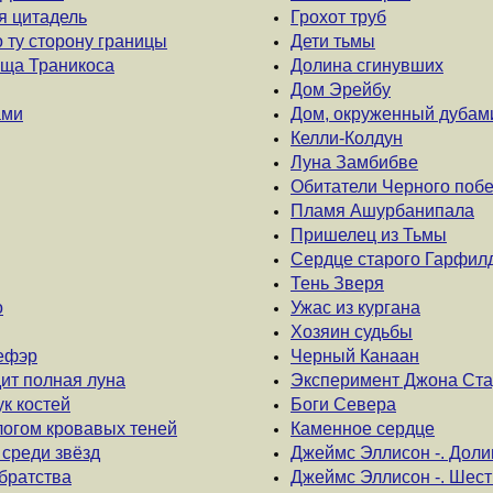
ая цитадель
Грохот труб
о ту сторону границы
Дети тьмы
ища Траникоса
Долина сгинувших
Дом Эрейбу
ами
Дом, окруженный дубам
Келли-Колдун
Луна Замбибве
Обитатели Черного поб
Пламя Ашурбанипала
Пришелец из Тьмы
Сердце старого Гарфил
Тень Зверя
о
Ужас из кургана
Хозяин судьбы
лефэр
Черный Канаан
дит полная луна
Эксперимент Джона Ста
ук костей
Боги Севера
логом кровавых теней
Каменное сердце
 среди звёзд
Джеймс Эллисон -. Доли
 братства
Джеймс Эллисон -. Шес