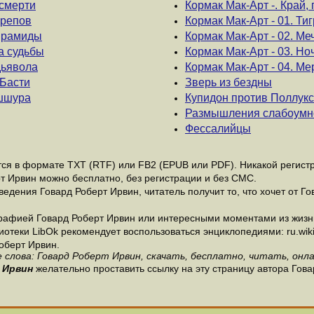
 смерти
Кормак Мак-Арт -. Край, 
ерепов
Кормак Мак-Арт - 01. Ти
пирамиды
Кормак Мак-Арт - 02. М
а судьбы
Кормак Мак-Арт - 03. Но
дьявола
Кормак Мак-Арт - 04. М
 Басти
Зверь из бездны
Ашшура
Купидон против Поллук
Размышления слабоумн
Фессалийцы
я в формате ТХТ (RTF) или FB2 (EPUB или PDF). Никакой регистра
т Ирвин можно бесплатно, без регистрации и без СМС.
едения Говард Роберт Ирвин, читатель получит то, что хочет от Го
рафией Говард Роберт Ирвин или интересными моментами из жизни
теки LibOk рекомендует воспользоваться энциклопедиями: ru.wikipe
оберт Ирвин.
 слова: Говард Роберт Ирвин, скачать, бесплатно, читать, онла
 Ирвин
желательно проставить ссылку на эту страницу автора Гова