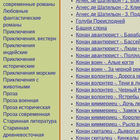
Агнес де Шатильон - 1. Во
современные романы
Агнес де Шатильон - 2. Кл
Любовные
Агнес де Шатильон - 3. По
фантастические
Голуби Преисподней
романы
Башня слона
Приключения
Конан авантюрист -. Бара
Приключения, вестерн
Конан авантюрист -. Бассе
Приключения
Конан авантюрист -. Люди 
индейские
Конан авантюрист -. Ползу
Приключения
Конан воин -. Алые когти
исторические
Конан воин -. За черной ре
Приключения морские
Конан волонтер -. Дорога 
Приключения с
Конан волонтер -. Тени в л
животными
Конан волонтер -. Черный 
Проза
Конан волонтер -. Ястреб
Проза военная
Конан киммериец -. Дочь л
Проза историческая
Конан киммериец -. Замок 
Проза современная
Конан киммериец -. Корол
Старинная литература
Конан киммериец -. Рыло в
Старинная
Конан скиталец -. Дьявол и
древневосточная
Конан скиталец -. Кинжал