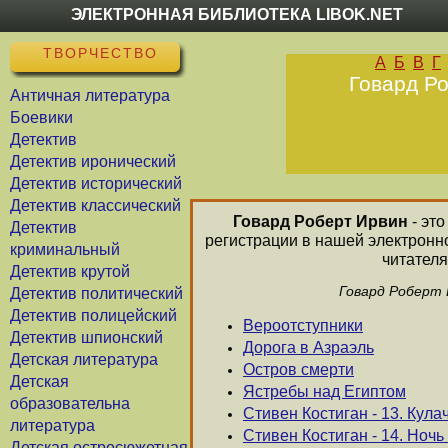
ЭЛЕКТРОННАЯ БИБЛИОТЕКА LIBOK.NET
ТВОРЧЕСТВО
А
Б
В
Г
Говард Ро
Античная литература
Боевики
Детектив
Детектив иронический
Детектив исторический
Детектив классический
Говард Роберт Ирвин
- это
Детектив
регистрации в нашей электронн
криминальный
читателя
Детектив крутой
Говард Роберт 
Детектив политический
Детектив полицейский
Вероотступники
Детектив шпионский
Дорога в Азраэль
Детская литература
Остров смерти
Детская
Ястребы над Египтом
образовательна
Стивен Костиган - 13. Кул
литература
Стивен Костиган - 14. Ночь
Детская остросюжетная