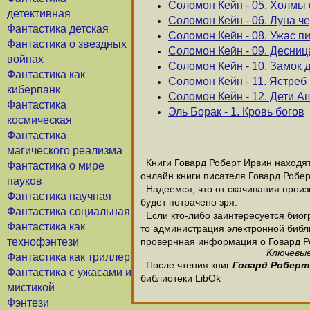
Соломон Кейн - 05. Холмы
детективная
Соломон Кейн - 06. Луна ч
Фантастика детская
Соломон Кейн - 08. Ужас 
Фантастика о звездных
Соломон Кейн - 09. Десниц
войнах
Соломон Кейн - 10. Замок 
Фантастика как
Соломон Кейн - 11. Ястреб
киберпанк
Соломон Кейн - 12. Дети 
Фантастика
Эль Борак - 1. Кровь богов
космическая
Фантастика
магического реализма
Книги Говард Роберт Ирвин находятс
Фантастика о мире
онлайн книги писателя Говард Робер
пауков
Надеемся, что от скачивания произв
Фантастика научная
будет потрачено зря.
Фантастика социальная
Если кто-либо заинтересуется биог
Фантастика как
то администрация электронной библио
технофэнтези
провернная информация о Говард Р
Ключевые
Фантастика как триллер
После чтения книг
Говард Роберт
Фантастика с ужасами и
библиотеки LibOk
мистикой
Фэнтези