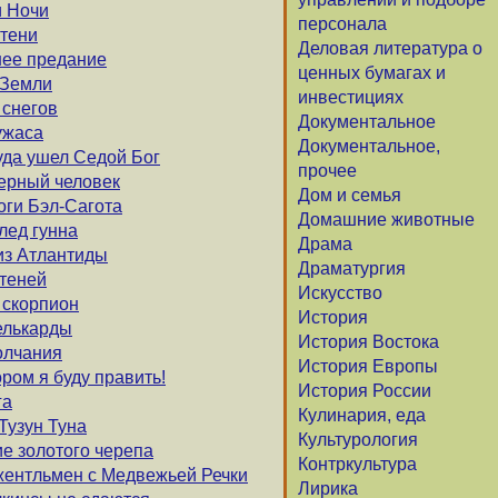
и Ночи
персонала
 тени
Деловая литература о
шее предание
ценных бумагах и
 Земли
инвестициях
 снегов
Документальное
ужаса
Документальное,
уда ушел Седой Бог
прочее
Черный человек
Дом и семья
оги Бэл-Сагота
Домашние животные
лед гунна
Драма
 из Атлантиды
Драматургия
 теней
Искусство
и скорпион
История
Делькарды
История Востока
олчания
История Европы
ором я буду править!
История России
га
Кулинария, еда
 Тузун Туна
Культурология
ие золотого черепа
Контркультура
жентльмен с Медвежьей Речки
Лирика