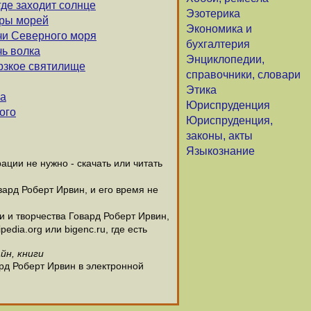
где заходит солнце
Эзотерика
гры морей
Экономика и
ечи Северного моря
бухгалтерия
чь волка
Энциклопедии,
ерзкое святилище
справочники, словари
Этика
са
Юриспруденция
ого
Юриспруденция,
законы, акты
Языкознание
ции не нужно - скачать или читать
вард Роберт Ирвин, и его время не
 и творчества Говард Роберт Ирвин,
dia.org или bigenc.ru, где есть
йн, книги
рд Роберт Ирвин в электронной