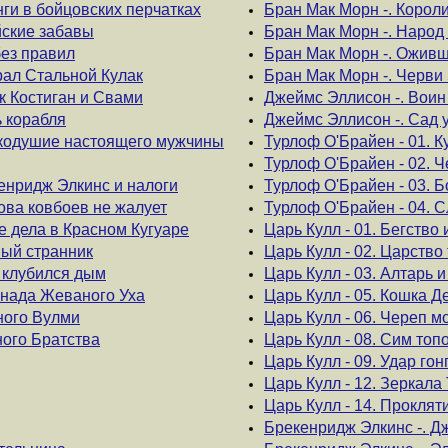
нги в бойцовских перчатках
Бран Мак Морн -. Корол
йские забавы
Бран Мак Морн -. Народ
без правил
Бран Мак Морн -. Ожив
ерал Стальной Кулак
Бран Мак Морн -. Черви
як Костиган и Свами
Джеймс Эллисон -. Воин
ь корабля
Джеймс Эллисон -. Сад 
ликодушие настоящего мужчины
Турлоф О'Брайен - 01. К
Турлоф О'Брайен - 02. 
енридж Элкинс и налоги
Турлоф О'Брайен - 03. Б
ова ковбоев не жалует
Турлоф О'Брайен - 04. С
е дела в Красном Кугуаре
Царь Кулл - 01. Бегство
ный странник
Царь Кулл - 02. Царство
 клубился дым
Царь Кулл - 03. Алтарь 
енада Жеваного Уха
Царь Кулл - 05. Кошка 
ного Вулми
Царь Кулл - 06. Череп м
ного Братства
Царь Кулл - 08. Сим топ
Царь Кулл - 09. Удар гон
Царь Кулл - 12. Зеркала
Царь Кулл - 14. Проклят
Брекенридж Элкинс -. Д