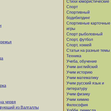
Стихи юмористические
Спорт
Спортивный
бодибилдинг
Спортивные карточные
и
игры
Спорт рыболовный
Спорт, футбол
ережья
Спорт, хоккей
Статьи на разные темы
Техника
да
Учеба, обучение
Учим английский
Учим историю
Учим математику
Учим русский язык и
рка
литературу
Учим физику
Учим химию
на червя
Философия
твующий из Валгаллы
Хобби, ремесла