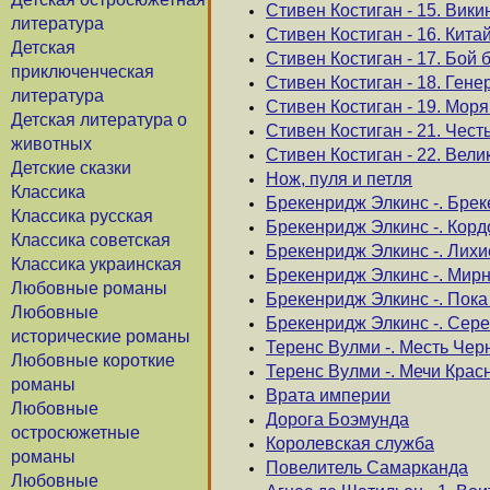
Стивен Костиган - 15. Вики
литература
Стивен Костиган - 16. Кита
Детская
Стивен Костиган - 17. Бой 
приключенческая
Стивен Костиган - 18. Ген
литература
Стивен Костиган - 19. Мор
Детская литература о
Стивен Костиган - 21. Чест
животных
Стивен Костиган - 22. Ве
Детские сказки
Нож, пуля и петля
Классика
Брекенридж Элкинс -. Брек
Классика русская
Брекенридж Элкинс -. Корд
Классика советская
Брекенридж Элкинс -. Лихи
Классика украинская
Брекенридж Элкинс -. Мир
Любовные романы
Брекенридж Элкинс -. Пока
Любовные
Брекенридж Элкинс -. Сер
исторические романы
Теренс Вулми -. Месть Чер
Любовные короткие
Теренс Вулми -. Мечи Крас
романы
Врата империи
Любовные
Дорога Боэмунда
остросюжетные
Королевская служба
романы
Повелитель Самарканда
Любовные