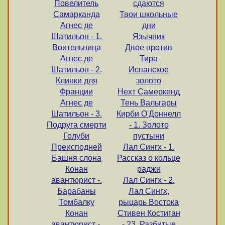
Повелитель
сдаются
Самарканда
Твои школьные
Агнес де
дни
Шатильон - 1.
Язычник
Воительница
Двое против
Агнес де
Тира
Шатильон - 2.
Испанское
Клинки для
золото
Франции
Нехт Самеркенд
Агнес де
Тень Вальгары
Шатильон - 3.
Кирби О'Доннелл
Подруга смерти
- 1. Золото
Голуби
пустыни
Преисподней
Лал Сингх - 1.
Башня слона
Рассказ о кольце
Конан
раджи
авантюрист -.
Лал Сингх - 2.
Барабаны
Лал Сингх,
Томбалку
рыцарь Востока
Конан
Стивен Костиган
авантюрист -.
- 23. Разбитые