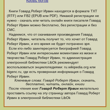
Кровь богов
Книги Говард Роберт Ирвин находятся в формате ТХТ
(RTF) или FB2 (EPUB или PDF). Никакой регистрации не
нужно - скачать или читать онлайн книги писателя Говард
Роберт Ирвин можно бесплатно, без регистрации и без
СМС.
Надеемся, что от скачивания произведения Говард
Роберт Ирвин, читатель получит то, что хочет от Говард
Роберт Ирвин, и его время не будет потрачено зря.
Если кто-либо заинтересуется биографией Говард
Роберт Ирвин или интересными моментами из жизни и
творчества Говард Роберт Ирвин, то администрация
электронной библиотеки LibOk рекомендует
воспользоваться энциклопедиями: ru.wikipedia.org или
bigenc.ru, где есть провернная информация о Говард
Роберт Ирвин.
Ключевые слова: Говард Роберт Ирвин, скачать,
бесплатно, читать, онлайн, книги
После чтения книг
Говард Роберт Ирвин
желательно
проставить ссылку на эту страницу автора Говард Роберт
Ирвин в электронной библиотеки LibOk