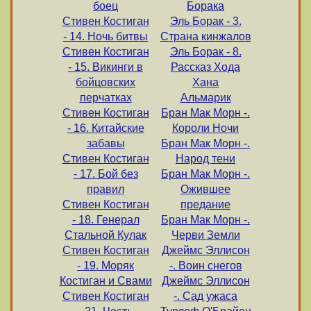
боец
Борака
Стивен Костиган
Эль Борак - 3.
- 14. Ночь битвы
Страна кинжалов
Стивен Костиган
Эль Борак - 8.
- 15. Викинги в
Рассказ Хода
бойцовских
Хана
перчатках
Альмарик
Стивен Костиган
Бран Мак Морн -.
- 16. Китайские
Короли Ночи
забавы
Бран Мак Морн -.
Стивен Костиган
Народ тени
- 17. Бой без
Бран Мак Морн -.
правил
Ожившее
Стивен Костиган
предание
- 18. Генерал
Бран Мак Морн -.
Стальной Кулак
Черви Земли
Стивен Костиган
Джеймс Эллисон
- 19. Моряк
-. Воин снегов
Костиган и Свами
Джеймс Эллисон
Стивен Костиган
-. Сад ужаса