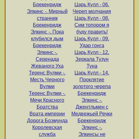
Брекенридж
Царь Кулл - 06.
Элкинс -. Мирный
Череп молчания
странник
Царь Кулл - 08.
Брекенридж
Сим топором я
Элкинс -. Пока
буду править!
клубился дым
Царь Кулл - 09.
Брекенридж
Удар гонга
Элкинс -.
Царь Кулл - 12.
Серенада
Зеркала Тузун
Жеваного Уха
Туна
Теренс Вулми -.
Царь Кулл - 14.
Месть Черного
Проклятие
Вулми
золотого черепа
Теренс Вулми -.
Брекенридж
Мечи Красного
Элкинс -.
Братства
Джентльмен с
Врата империи
Медвежьей Речки
Дорога Боэмунда
Брекенридж
Королевская
Элкинс -.
служба
Элкинсы не