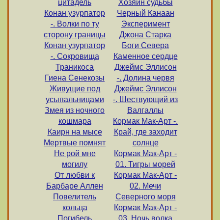
цитадель
Хозяин судьбы
Конан узурпатор
Черный Канаан
-. Волки по ту
Эксперимент
сторону границы
Джона Старка
Конан узурпатор
Боги Севера
-. Сокровища
Каменное сердце
Траникоса
Джеймс Эллисон
Гиена Сенекозы
-. Долина червя
Живущие под
Джеймс Эллисон
усыпальницами
-. Шествующий из
Змея из ночного
Валгаллы
кошмара
Кормак Мак-Арт -.
Каирн на мысе
Край, где заходит
Мертвые помнят
солнце
Не рой мне
Кормак Мак-Арт -
могилу
01. Тигры морей
От любви к
Кормак Мак-Арт -
Барбаре Аллен
02. Мечи
Повелитель
Северного моря
кольца
Кормак Мак-Арт -
Погибель
03. Ночь волка