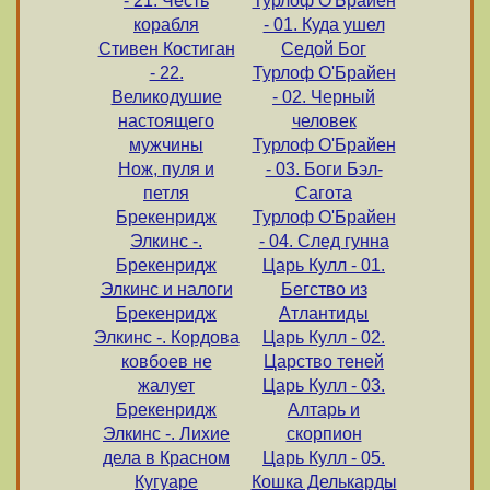
- 21. Честь
Турлоф О'Брайен
корабля
- 01. Куда ушел
Стивен Костиган
Седой Бог
- 22.
Турлоф О'Брайен
Великодушие
- 02. Черный
настоящего
человек
мужчины
Турлоф О'Брайен
Нож, пуля и
- 03. Боги Бэл-
петля
Сагота
Брекенридж
Турлоф О'Брайен
Элкинс -.
- 04. След гунна
Брекенридж
Царь Кулл - 01.
Элкинс и налоги
Бегство из
Брекенридж
Атлантиды
Элкинс -. Кордова
Царь Кулл - 02.
ковбоев не
Царство теней
жалует
Царь Кулл - 03.
Брекенридж
Алтарь и
Элкинс -. Лихие
скорпион
дела в Красном
Царь Кулл - 05.
Кугуаре
Кошка Делькарды