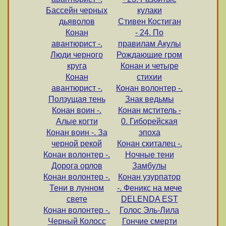
Бассейн черных
кулаки
дьяволов
Стивен Костиган
Конан
- 24. По
авантюрист -.
правилам Акулы
Люди черного
Рождающие гром
круга
Конан и четыре
Конан
стихии
авантюрист -.
Конан волонтер -.
Ползущая тень
Знак ведьмы
Конан воин -.
Конан мститель -
Алые когти
0. Гиборейская
Конан воин -. За
эпоха
черной рекой
Конан скиталец -.
Конан волонтер -.
Ночные тени
Дорога орлов
Замбулы
Конан волонтер -.
Конан узурпатор
Тени в лунном
-. Феникс на мече
свете
DELENDA EST
Конан волонтер -.
Голос Эль-Лила
Черный Колосс
Гончие смерти