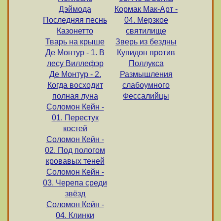
Дэймода
Кормак Мак-Арт -
Последняя песнь
04. Мерзкое
Казонетто
святилище
Тварь на крыше
Зверь из бездны
Де Монтур - 1. В
Купидон против
лесу Виллефэр
Поллукса
Де Монтур - 2.
Размышления
Когда восходит
слабоумного
полная луна
Фессалийцы
Соломон Кейн -
01. Перестук
костей
Соломон Кейн -
02. Под пологом
кровавых теней
Соломон Кейн -
03. Черепа среди
звёзд
Соломон Кейн -
04. Клинки