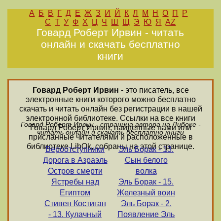
А
Б
В
Г
Д
Е
Ж
З
И
Й
К
Л
М
Н
О
П
Р
С
Т
У
Ф
Х
Ц
Ч
Ш
Щ
Э
Ю
Я
AZ
Говард Роберт Ирвин - читать
онлайн и скачать бесплатно
книги
Говард Роберт Ирвин
- это писатель, все
электронные книги которого можно бесплатно
скачать и читать онлайн без регистрации в нашей
электронной библиотеке. Ссылки на все книги
Говард Роберт Ирвин - страница автора на Либоке -
Говард Роберт Ирвин, найденные нами или
читать онлайн и скачать бесплатно книги
присланные читателями и расположенные в
библиотеке LibOk, собраны на этой странице.
Вероотступники
Эль Борак - 13.
Дорога в Азраэль
Сын белого
Остров смерти
волка
Ястребы над
Эль Борак - 15.
Египтом
Железный воин
Стивен Костиган
Эль Борак - 2.
- 13. Кулачный
Появление Эль