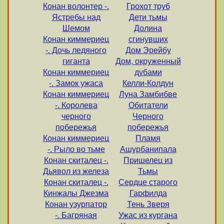
Конан волонтер -.
Грохот труб
Ястребы над
Дети тьмы
Шемом
Долина
Конан киммериец
сгинувших
-. Дочь ледяного
Дом Эрейбу
гиганта
Дом, окруженный
Конан киммериец
дубами
-. Замок ужаса
Келли-Колдун
Конан киммериец
Луна Замбибве
-. Королева
Обитатели
черного
Черного
побережья
побережья
Конан киммериец
Пламя
-. Рыло во тьме
Ашурбанипала
Конан скиталец -.
Пришелец из
Дьявол из железа
Тьмы
Конан скиталец -.
Сердце старого
Кинжалы Джезма
Гарфилда
Конан узурпатор
Тень Зверя
-. Багряная
Ужас из кургана