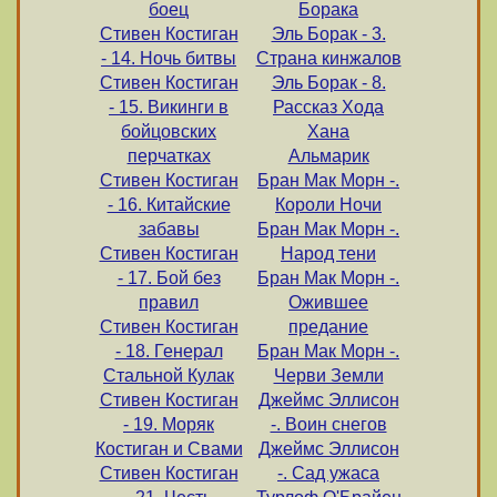
боец
Борака
Стивен Костиган
Эль Борак - 3.
- 14. Ночь битвы
Страна кинжалов
Стивен Костиган
Эль Борак - 8.
- 15. Викинги в
Рассказ Хода
бойцовских
Хана
перчатках
Альмарик
Стивен Костиган
Бран Мак Морн -.
- 16. Китайские
Короли Ночи
забавы
Бран Мак Морн -.
Стивен Костиган
Народ тени
- 17. Бой без
Бран Мак Морн -.
правил
Ожившее
Стивен Костиган
предание
- 18. Генерал
Бран Мак Морн -.
Стальной Кулак
Черви Земли
Стивен Костиган
Джеймс Эллисон
- 19. Моряк
-. Воин снегов
Костиган и Свами
Джеймс Эллисон
Стивен Костиган
-. Сад ужаса