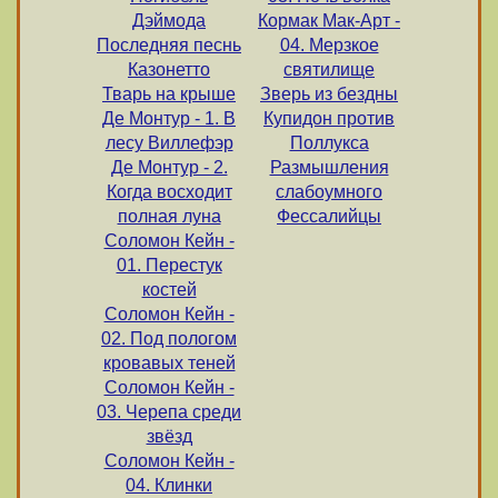
Дэймода
Кормак Мак-Арт -
Последняя песнь
04. Мерзкое
Казонетто
святилище
Тварь на крыше
Зверь из бездны
Де Монтур - 1. В
Купидон против
лесу Виллефэр
Поллукса
Де Монтур - 2.
Размышления
Когда восходит
слабоумного
полная луна
Фессалийцы
Соломон Кейн -
01. Перестук
костей
Соломон Кейн -
02. Под пологом
кровавых теней
Соломон Кейн -
03. Черепа среди
звёзд
Соломон Кейн -
04. Клинки