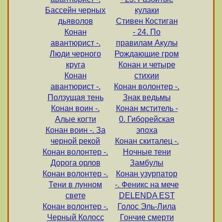
Бассейн черных
кулаки
дьяволов
Стивен Костиган
Конан
- 24. По
авантюрист -.
правилам Акулы
Люди черного
Рождающие гром
круга
Конан и четыре
Конан
стихии
авантюрист -.
Конан волонтер -.
Ползущая тень
Знак ведьмы
Конан воин -.
Конан мститель -
Алые когти
0. Гиборейская
Конан воин -. За
эпоха
черной рекой
Конан скиталец -.
Конан волонтер -.
Ночные тени
Дорога орлов
Замбулы
Конан волонтер -.
Конан узурпатор
Тени в лунном
-. Феникс на мече
свете
DELENDA EST
Конан волонтер -.
Голос Эль-Лила
Черный Колосс
Гончие смерти