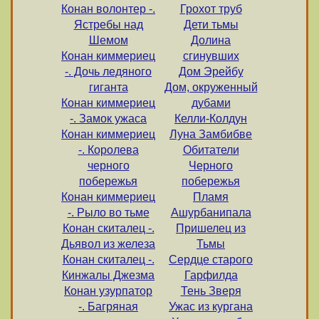
Конан волонтер -.
Грохот труб
Ястребы над
Дети тьмы
Шемом
Долина
Конан киммериец
сгинувших
-. Дочь ледяного
Дом Эрейбу
гиганта
Дом, окруженный
Конан киммериец
дубами
-. Замок ужаса
Келли-Колдун
Конан киммериец
Луна Замбибве
-. Королева
Обитатели
черного
Черного
побережья
побережья
Конан киммериец
Пламя
-. Рыло во тьме
Ашурбанипала
Конан скиталец -.
Пришелец из
Дьявол из железа
Тьмы
Конан скиталец -.
Сердце старого
Кинжалы Джезма
Гарфилда
Конан узурпатор
Тень Зверя
-. Багряная
Ужас из кургана