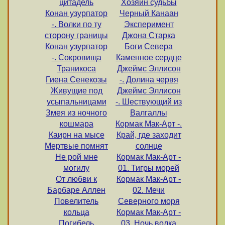
цитадель
Хозяин судьбы
Конан узурпатор
Черный Канаан
-. Волки по ту
Эксперимент
сторону границы
Джона Старка
Конан узурпатор
Боги Севера
-. Сокровища
Каменное сердце
Траникоса
Джеймс Эллисон
Гиена Сенекозы
-. Долина червя
Живущие под
Джеймс Эллисон
усыпальницами
-. Шествующий из
Змея из ночного
Валгаллы
кошмара
Кормак Мак-Арт -.
Каирн на мысе
Край, где заходит
Мертвые помнят
солнце
Не рой мне
Кормак Мак-Арт -
могилу
01. Тигры морей
От любви к
Кормак Мак-Арт -
Барбаре Аллен
02. Мечи
Повелитель
Северного моря
кольца
Кормак Мак-Арт -
Погибель
03. Ночь волка