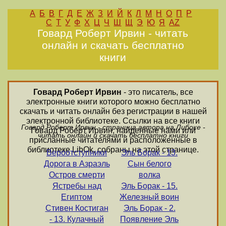
А
Б
В
Г
Д
Е
Ж
З
И
Й
К
Л
М
Н
О
П
Р
С
Т
У
Ф
Х
Ц
Ч
Ш
Щ
Э
Ю
Я
AZ
Говард Роберт Ирвин - читать
онлайн и скачать бесплатно
книги
Говард Роберт Ирвин
- это писатель, все
электронные книги которого можно бесплатно
скачать и читать онлайн без регистрации в нашей
электронной библиотеке. Ссылки на все книги
Говард Роберт Ирвин - страница автора на Либоке -
Говард Роберт Ирвин, найденные нами или
читать онлайн и скачать бесплатно книги
присланные читателями и расположенные в
библиотеке LibOk, собраны на этой странице.
Вероотступники
Эль Борак - 13.
Дорога в Азраэль
Сын белого
Остров смерти
волка
Ястребы над
Эль Борак - 15.
Египтом
Железный воин
Стивен Костиган
Эль Борак - 2.
- 13. Кулачный
Появление Эль