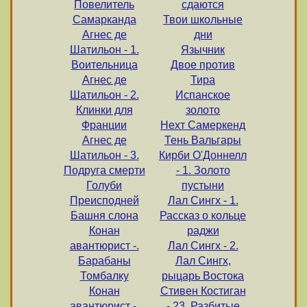
Повелитель
сдаются
Самарканда
Твои школьные
Агнес де
дни
Шатильон - 1.
Язычник
Воительница
Двое против
Агнес де
Тира
Шатильон - 2.
Испанское
Клинки для
золото
Франции
Нехт Самеркенд
Агнес де
Тень Вальгары
Шатильон - 3.
Кирби О'Доннелл
Подруга смерти
- 1. Золото
Голуби
пустыни
Преисподней
Лал Сингх - 1.
Башня слона
Рассказ о кольце
Конан
раджи
авантюрист -.
Лал Сингх - 2.
Барабаны
Лал Сингх,
Томбалку
рыцарь Востока
Конан
Стивен Костиган
авантюрист -.
- 23. Разбитые