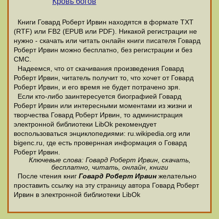
Кровь богов
Книги Говард Роберт Ирвин находятся в формате ТХТ
(RTF) или FB2 (EPUB или PDF). Никакой регистрации не
нужно - скачать или читать онлайн книги писателя Говард
Роберт Ирвин можно бесплатно, без регистрации и без
СМС.
Надеемся, что от скачивания произведения Говард
Роберт Ирвин, читатель получит то, что хочет от Говард
Роберт Ирвин, и его время не будет потрачено зря.
Если кто-либо заинтересуется биографией Говард
Роберт Ирвин или интересными моментами из жизни и
творчества Говард Роберт Ирвин, то администрация
электронной библиотеки LibOk рекомендует
воспользоваться энциклопедиями: ru.wikipedia.org или
bigenc.ru, где есть провернная информация о Говард
Роберт Ирвин.
Ключевые слова: Говард Роберт Ирвин, скачать,
бесплатно, читать, онлайн, книги
После чтения книг
Говард Роберт Ирвин
желательно
проставить ссылку на эту страницу автора Говард Роберт
Ирвин в электронной библиотеки LibOk