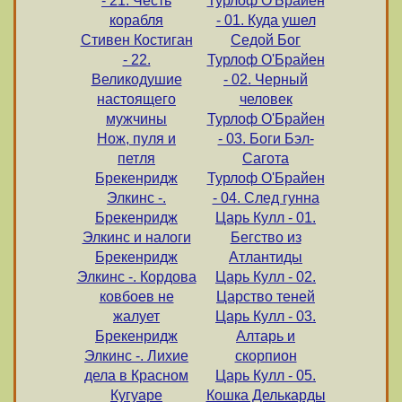
- 21. Честь
Турлоф О'Брайен
корабля
- 01. Куда ушел
Стивен Костиган
Седой Бог
- 22.
Турлоф О'Брайен
Великодушие
- 02. Черный
настоящего
человек
мужчины
Турлоф О'Брайен
Нож, пуля и
- 03. Боги Бэл-
петля
Сагота
Брекенридж
Турлоф О'Брайен
Элкинс -.
- 04. След гунна
Брекенридж
Царь Кулл - 01.
Элкинс и налоги
Бегство из
Брекенридж
Атлантиды
Элкинс -. Кордова
Царь Кулл - 02.
ковбоев не
Царство теней
жалует
Царь Кулл - 03.
Брекенридж
Алтарь и
Элкинс -. Лихие
скорпион
дела в Красном
Царь Кулл - 05.
Кугуаре
Кошка Делькарды