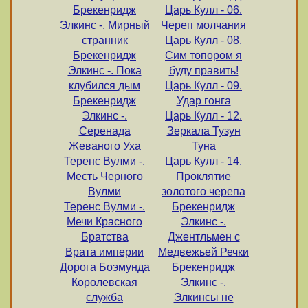
Брекенридж
Царь Кулл - 06.
Элкинс -. Мирный
Череп молчания
странник
Царь Кулл - 08.
Брекенридж
Сим топором я
Элкинс -. Пока
буду править!
клубился дым
Царь Кулл - 09.
Брекенридж
Удар гонга
Элкинс -.
Царь Кулл - 12.
Серенада
Зеркала Тузун
Жеваного Уха
Туна
Теренс Вулми -.
Царь Кулл - 14.
Месть Черного
Проклятие
Вулми
золотого черепа
Теренс Вулми -.
Брекенридж
Мечи Красного
Элкинс -.
Братства
Джентльмен с
Врата империи
Медвежьей Речки
Дорога Боэмунда
Брекенридж
Королевская
Элкинс -.
служба
Элкинсы не