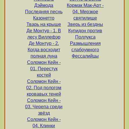
Дэймода
Кормак Мак-Арт -
Последняя песнь
04. Мерзкое
Казонетто
святилище
Тварь на крыше
Зверь из бездны
Де Монтур - 1. В
Купидон против
лесу Виллефэр
Поллукса
Де Монтур - 2.
Размышления
Когда восходит
слабоумного
полная луна
Фессалийцы
Соломон Кейн -
01. Перестук
костей
Соломон Кейн -
02. Под пологом
кровавых теней
Соломон Кейн -
03. Черепа среди
звёзд
Соломон Кейн -
04. Клинки