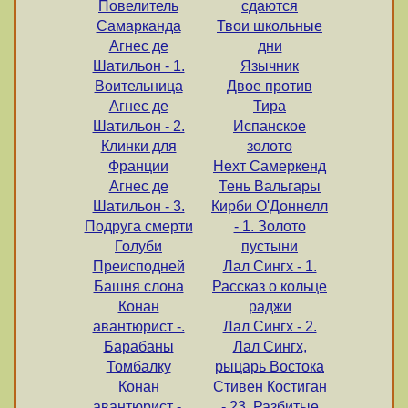
Повелитель
сдаются
Самарканда
Твои школьные
Агнес де
дни
Шатильон - 1.
Язычник
Воительница
Двое против
Агнес де
Тира
Шатильон - 2.
Испанское
Клинки для
золото
Франции
Нехт Самеркенд
Агнес де
Тень Вальгары
Шатильон - 3.
Кирби О'Доннелл
Подруга смерти
- 1. Золото
Голуби
пустыни
Преисподней
Лал Сингх - 1.
Башня слона
Рассказ о кольце
Конан
раджи
авантюрист -.
Лал Сингх - 2.
Барабаны
Лал Сингх,
Томбалку
рыцарь Востока
Конан
Стивен Костиган
авантюрист -.
- 23. Разбитые