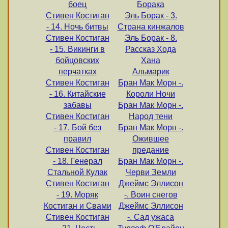
боец
Борака
Стивен Костиган
Эль Борак - 3.
- 14. Ночь битвы
Страна кинжалов
Стивен Костиган
Эль Борак - 8.
- 15. Викинги в
Рассказ Хода
бойцовских
Хана
перчатках
Альмарик
Стивен Костиган
Бран Мак Морн -.
- 16. Китайские
Короли Ночи
забавы
Бран Мак Морн -.
Стивен Костиган
Народ тени
- 17. Бой без
Бран Мак Морн -.
правил
Ожившее
Стивен Костиган
предание
- 18. Генерал
Бран Мак Морн -.
Стальной Кулак
Черви Земли
Стивен Костиган
Джеймс Эллисон
- 19. Моряк
-. Воин снегов
Костиган и Свами
Джеймс Эллисон
Стивен Костиган
-. Сад ужаса