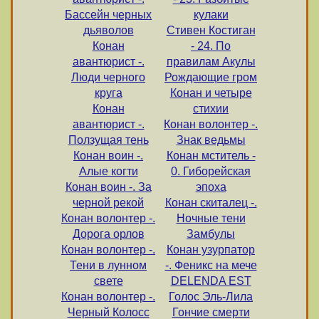
Бассейн черных
кулаки
дьяволов
Стивен Костиган
Конан
- 24. По
авантюрист -.
правилам Акулы
Люди черного
Рождающие гром
круга
Конан и четыре
Конан
стихии
авантюрист -.
Конан волонтер -.
Ползущая тень
Знак ведьмы
Конан воин -.
Конан мститель -
Алые когти
0. Гиборейская
Конан воин -. За
эпоха
черной рекой
Конан скиталец -.
Конан волонтер -.
Ночные тени
Дорога орлов
Замбулы
Конан волонтер -.
Конан узурпатор
Тени в лунном
-. Феникс на мече
свете
DELENDA EST
Конан волонтер -.
Голос Эль-Лила
Черный Колосс
Гончие смерти