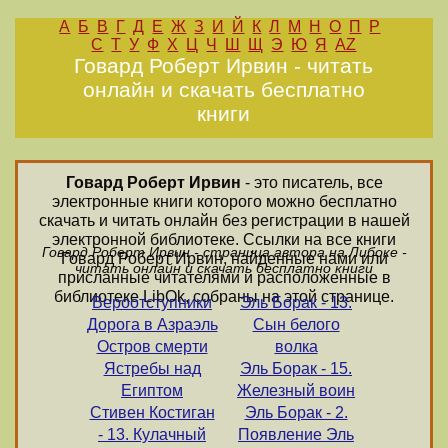
А
Б
В
Г
Д
Е
Ж
З
И
Й
К
Л
М
Н
О
П
Р
С
Т
У
Ф
Х
Ц
Ч
Ш
Щ
Э
Ю
Я
AZ
Говард Роберт Ирвин - читать
онлайн и скачать бесплатно
книги
Говард Роберт Ирвин
- это писатель, все
электронные книги которого можно бесплатно
скачать и читать онлайн без регистрации в нашей
электронной библиотеке. Ссылки на все книги
Говард Роберт Ирвин - страница автора на Либоке -
Говард Роберт Ирвин, найденные нами или
читать онлайн и скачать бесплатно книги
присланные читателями и расположенные в
библиотеке LibOk, собраны на этой странице.
Вероотступники
Эль Борак - 13.
Дорога в Азраэль
Сын белого
Остров смерти
волка
Ястребы над
Эль Борак - 15.
Египтом
Железный воин
Стивен Костиган
Эль Борак - 2.
- 13. Кулачный
Появление Эль