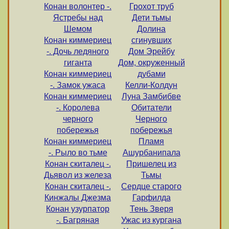
Конан волонтер -.
Грохот труб
Ястребы над
Дети тьмы
Шемом
Долина
Конан киммериец
сгинувших
-. Дочь ледяного
Дом Эрейбу
гиганта
Дом, окруженный
Конан киммериец
дубами
-. Замок ужаса
Келли-Колдун
Конан киммериец
Луна Замбибве
-. Королева
Обитатели
черного
Черного
побережья
побережья
Конан киммериец
Пламя
-. Рыло во тьме
Ашурбанипала
Конан скиталец -.
Пришелец из
Дьявол из железа
Тьмы
Конан скиталец -.
Сердце старого
Кинжалы Джезма
Гарфилда
Конан узурпатор
Тень Зверя
-. Багряная
Ужас из кургана