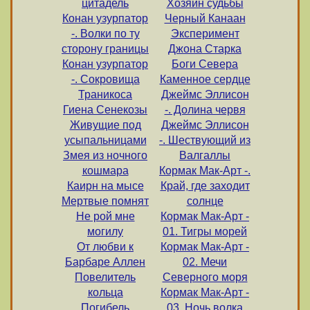
цитадель
Хозяин судьбы
Конан узурпатор
Черный Канаан
-. Волки по ту
Эксперимент
сторону границы
Джона Старка
Конан узурпатор
Боги Севера
-. Сокровища
Каменное сердце
Траникоса
Джеймс Эллисон
Гиена Сенекозы
-. Долина червя
Живущие под
Джеймс Эллисон
усыпальницами
-. Шествующий из
Змея из ночного
Валгаллы
кошмара
Кормак Мак-Арт -.
Каирн на мысе
Край, где заходит
Мертвые помнят
солнце
Не рой мне
Кормак Мак-Арт -
могилу
01. Тигры морей
От любви к
Кормак Мак-Арт -
Барбаре Аллен
02. Мечи
Повелитель
Северного моря
кольца
Кормак Мак-Арт -
Погибель
03. Ночь волка