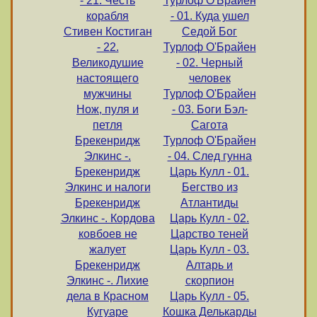
- 21. Честь
Турлоф О'Брайен
корабля
- 01. Куда ушел
Стивен Костиган
Седой Бог
- 22.
Турлоф О'Брайен
Великодушие
- 02. Черный
настоящего
человек
мужчины
Турлоф О'Брайен
Нож, пуля и
- 03. Боги Бэл-
петля
Сагота
Брекенридж
Турлоф О'Брайен
Элкинс -.
- 04. След гунна
Брекенридж
Царь Кулл - 01.
Элкинс и налоги
Бегство из
Брекенридж
Атлантиды
Элкинс -. Кордова
Царь Кулл - 02.
ковбоев не
Царство теней
жалует
Царь Кулл - 03.
Брекенридж
Алтарь и
Элкинс -. Лихие
скорпион
дела в Красном
Царь Кулл - 05.
Кугуаре
Кошка Делькарды