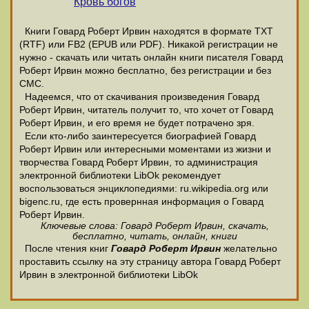
Кровь богов
Книги Говард Роберт Ирвин находятся в формате ТХТ
(RTF) или FB2 (EPUB или PDF). Никакой регистрации не
нужно - скачать или читать онлайн книги писателя Говард
Роберт Ирвин можно бесплатно, без регистрации и без
СМС.
Надеемся, что от скачивания произведения Говард
Роберт Ирвин, читатель получит то, что хочет от Говард
Роберт Ирвин, и его время не будет потрачено зря.
Если кто-либо заинтересуется биографией Говард
Роберт Ирвин или интересными моментами из жизни и
творчества Говард Роберт Ирвин, то администрация
электронной библиотеки LibOk рекомендует
воспользоваться энциклопедиями: ru.wikipedia.org или
bigenc.ru, где есть провернная информация о Говард
Роберт Ирвин.
Ключевые слова: Говард Роберт Ирвин, скачать,
бесплатно, читать, онлайн, книги
После чтения книг
Говард Роберт Ирвин
желательно
проставить ссылку на эту страницу автора Говард Роберт
Ирвин в электронной библиотеки LibOk