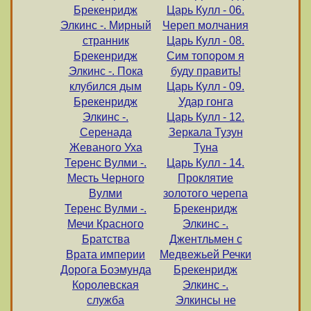
Брекенридж
Царь Кулл - 06.
Элкинс -. Мирный
Череп молчания
странник
Царь Кулл - 08.
Брекенридж
Сим топором я
Элкинс -. Пока
буду править!
клубился дым
Царь Кулл - 09.
Брекенридж
Удар гонга
Элкинс -.
Царь Кулл - 12.
Серенада
Зеркала Тузун
Жеваного Уха
Туна
Теренс Вулми -.
Царь Кулл - 14.
Месть Черного
Проклятие
Вулми
золотого черепа
Теренс Вулми -.
Брекенридж
Мечи Красного
Элкинс -.
Братства
Джентльмен с
Врата империи
Медвежьей Речки
Дорога Боэмунда
Брекенридж
Королевская
Элкинс -.
служба
Элкинсы не