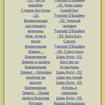
- 21. Честь
Турлоф О'Брайен
корабля
- 01. Куда ушел
Стивен Костиган
Седой Бог
- 22.
Турлоф О'Брайен
Великодушие
- 02. Черный
настоящего
человек
мужчины
Турлоф О'Брайен
Нож, пуля и
- 03. Боги Бэл-
петля
Сагота
Брекенридж
Турлоф О'Брайен
Элкинс -.
- 04. След гунна
Брекенридж
Царь Кулл - 01.
Элкинс и налоги
Бегство из
Брекенридж
Атлантиды
Элкинс -. Кордова
Царь Кулл - 02.
ковбоев не
Царство теней
жалует
Царь Кулл - 03.
Брекенридж
Алтарь и
Элкинс -. Лихие
скорпион
дела в Красном
Царь Кулл - 05.
Кугуаре
Кошка Делькарды