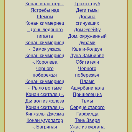
Конан волонтер -.
Грохот труб
Ястребы над
Дети тьмы
Шемом
Долина
Конан киммериец
сгинувших
-. Дочь ледяного
Дом Эрейбу
гиганта
Дом, окруженный
Конан киммериец
дубами
-. Замок ужаса
Келли-Колдун
Конан киммериец
Луна Замбибве
-. Королева
Обитатели
черного
Черного
побережья
побережья
Конан киммериец
Пламя
-. Рыло во тьме
Ашурбанипала
Конан скиталец -.
Пришелец из
Дьявол из железа
Тьмы
Конан скиталец -.
Сердце старого
Кинжалы Джезма
Гарфилда
Конан узурпатор
Тень Зверя
-. Багряная
Ужас из кургана