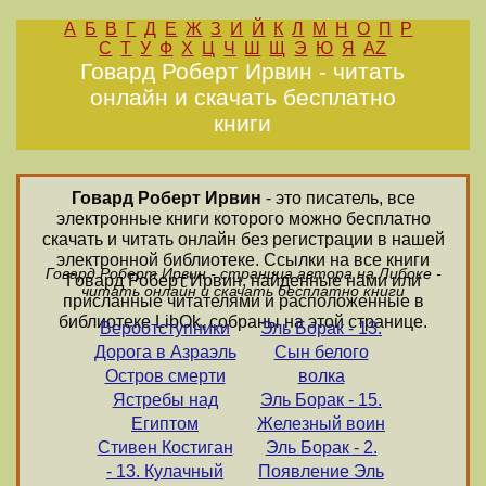
А
Б
В
Г
Д
Е
Ж
З
И
Й
К
Л
М
Н
О
П
Р
С
Т
У
Ф
Х
Ц
Ч
Ш
Щ
Э
Ю
Я
AZ
Говард Роберт Ирвин - читать
онлайн и скачать бесплатно
книги
Говард Роберт Ирвин
- это писатель, все
электронные книги которого можно бесплатно
скачать и читать онлайн без регистрации в нашей
электронной библиотеке. Ссылки на все книги
Говард Роберт Ирвин - страница автора на Либоке -
Говард Роберт Ирвин, найденные нами или
читать онлайн и скачать бесплатно книги
присланные читателями и расположенные в
библиотеке LibOk, собраны на этой странице.
Вероотступники
Эль Борак - 13.
Дорога в Азраэль
Сын белого
Остров смерти
волка
Ястребы над
Эль Борак - 15.
Египтом
Железный воин
Стивен Костиган
Эль Борак - 2.
- 13. Кулачный
Появление Эль