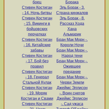
боец
Борака
Стивен Костиган
Эль Борак - 3.
- 14. Ночь битвы
Страна кинжалов
Стивен Костиган
Эль Борак - 8.
- 15. Викинги в
Рассказ Хода
бойцовских
Хана
перчатках
Альмарик
Стивен Костиган
Бран Мак Морн -.
- 16. Китайские
Короли Ночи
забавы
Бран Мак Морн -.
Стивен Костиган
Народ тени
- 17. Бой без
Бран Мак Морн -.
правил
Ожившее
Стивен Костиган
предание
- 18. Генерал
Бран Мак Морн -.
Стальной Кулак
Черви Земли
Стивен Костиган
Джеймс Эллисон
- 19. Моряк
-. Воин снегов
Костиган и Свами
Джеймс Эллисон
Стивен Костиган
-. Сад ужаса