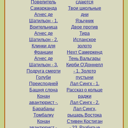
Повелитель
сдаются
Самарканда
Твои школьные
Агнес де
дни
Шатильон - 1.
Язычник
Воительница
Двое против
Агнес де
Тира
Шатильон - 2.
Испанское
Клинки для
золото
Франции
Нехт Самеркенд
Агнес де
Тень Вальгары
Шатильон - 3.
Кирби О'Доннелл
Подруга смерти
- 1. Золото
Голуби
пустыни
Преисподней
Лал Сингх - 1.
Башня слона
Рассказ о кольце
Конан
раджи
авантюрист -.
Лал Сингх - 2.
Барабаны
Лал Сингх,
Томбалку
рыцарь Востока
Конан
Стивен Костиган
авантюрист -.
- 23. Разбитые