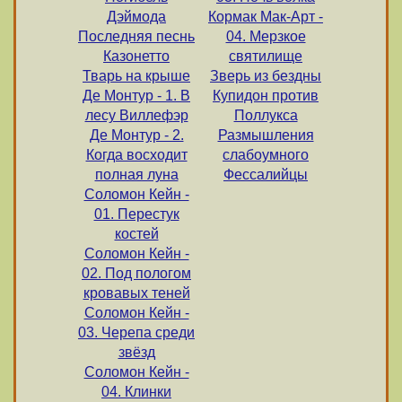
Дэймода
Кормак Мак-Арт -
Последняя песнь
04. Мерзкое
Казонетто
святилище
Тварь на крыше
Зверь из бездны
Де Монтур - 1. В
Купидон против
лесу Виллефэр
Поллукса
Де Монтур - 2.
Размышления
Когда восходит
слабоумного
полная луна
Фессалийцы
Соломон Кейн -
01. Перестук
костей
Соломон Кейн -
02. Под пологом
кровавых теней
Соломон Кейн -
03. Черепа среди
звёзд
Соломон Кейн -
04. Клинки