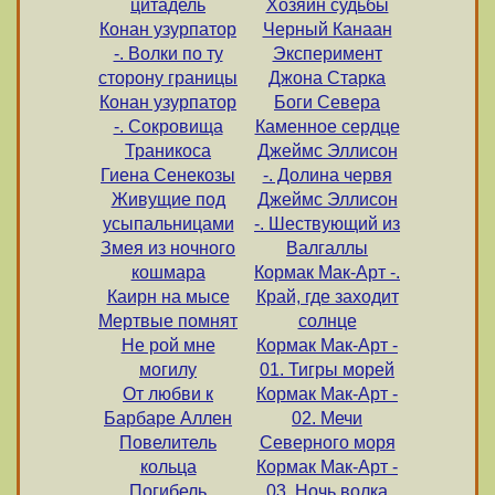
цитадель
Хозяин судьбы
Конан узурпатор
Черный Канаан
-. Волки по ту
Эксперимент
сторону границы
Джона Старка
Конан узурпатор
Боги Севера
-. Сокровища
Каменное сердце
Траникоса
Джеймс Эллисон
Гиена Сенекозы
-. Долина червя
Живущие под
Джеймс Эллисон
усыпальницами
-. Шествующий из
Змея из ночного
Валгаллы
кошмара
Кормак Мак-Арт -.
Каирн на мысе
Край, где заходит
Мертвые помнят
солнце
Не рой мне
Кормак Мак-Арт -
могилу
01. Тигры морей
От любви к
Кормак Мак-Арт -
Барбаре Аллен
02. Мечи
Повелитель
Северного моря
кольца
Кормак Мак-Арт -
Погибель
03. Ночь волка