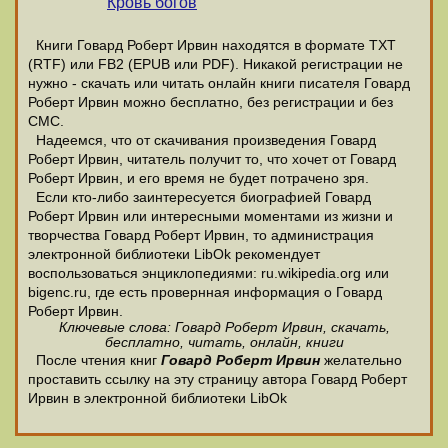
Кровь богов
Книги Говард Роберт Ирвин находятся в формате ТХТ
(RTF) или FB2 (EPUB или PDF). Никакой регистрации не
нужно - скачать или читать онлайн книги писателя Говард
Роберт Ирвин можно бесплатно, без регистрации и без
СМС.
Надеемся, что от скачивания произведения Говард
Роберт Ирвин, читатель получит то, что хочет от Говард
Роберт Ирвин, и его время не будет потрачено зря.
Если кто-либо заинтересуется биографией Говард
Роберт Ирвин или интересными моментами из жизни и
творчества Говард Роберт Ирвин, то администрация
электронной библиотеки LibOk рекомендует
воспользоваться энциклопедиями: ru.wikipedia.org или
bigenc.ru, где есть провернная информация о Говард
Роберт Ирвин.
Ключевые слова: Говард Роберт Ирвин, скачать,
бесплатно, читать, онлайн, книги
После чтения книг
Говард Роберт Ирвин
желательно
проставить ссылку на эту страницу автора Говард Роберт
Ирвин в электронной библиотеки LibOk