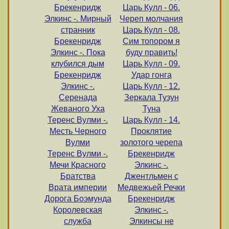
Брекенридж
Царь Кулл - 06.
Элкинс -. Мирный
Череп молчания
странник
Царь Кулл - 08.
Брекенридж
Сим топором я
Элкинс -. Пока
буду править!
клубился дым
Царь Кулл - 09.
Брекенридж
Удар гонга
Элкинс -.
Царь Кулл - 12.
Серенада
Зеркала Тузун
Жеваного Уха
Туна
Теренс Вулми -.
Царь Кулл - 14.
Месть Черного
Проклятие
Вулми
золотого черепа
Теренс Вулми -.
Брекенридж
Мечи Красного
Элкинс -.
Братства
Джентльмен с
Врата империи
Медвежьей Речки
Дорога Боэмунда
Брекенридж
Королевская
Элкинс -.
служба
Элкинсы не