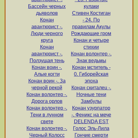
Бассейн черных
кулаки
дьяволов
Стивен Костиган
Конан
- 24. По
авантюрист -.
правилам Акулы
Люди черного
Рождающие гром
круга
Конан и четыре
Конан
стихии
авантюрист -.
Конан волонтер -.
Ползущая тень
Знак ведьмы
Конан воин -.
Конан мститель -
Алые когти
0. Гиборейская
Конан воин -. За
эпоха
черной рекой
Конан скиталец -.
Конан волонтер -.
Ночные тени
Дорога орлов
Замбулы
Конан волонтер -.
Конан узурпатор
Тени в лунном
-. Феникс на мече
свете
DELENDA EST
Конан волонтер -.
Голос Эль-Лила
Черный Колосс
Гончие смерти